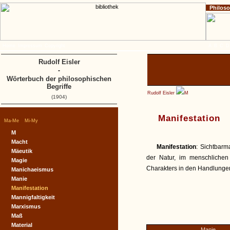
Philos
Home
Impressum
Copyright
A
B
C
D
Rudolf Eisler
-
Wörterbuch der philosophischen
Begriffe
Rudolf Eisler
M
(1904)
Manifestation
|
|
Ma-Me
Mi-My
M
Macht
Manifestation
: Sichtbarm
Mäeutik
der Natur, im menschliche
Magie
Charakters in den Handlungen
Manichaeismus
Manie
Manifestation
Mannigfaltigkeit
Marxismus
Maß
Material
Manie