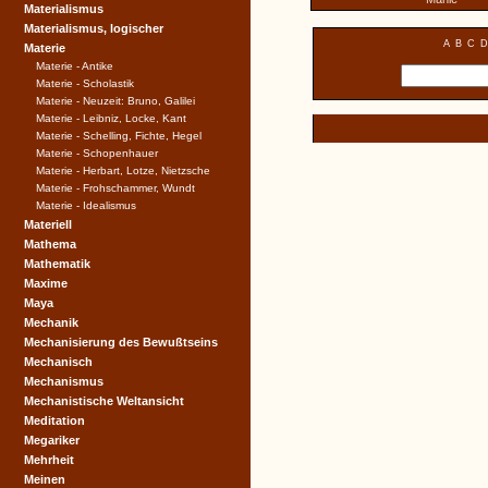
Materialismus
Materialismus, logischer
A
B
C
D
Materie
Materie - Antike
Materie - Scholastik
Materie - Neuzeit: Bruno, Galilei
Materie - Leibniz, Locke, Kant
Materie - Schelling, Fichte, Hegel
Materie - Schopenhauer
Materie - Herbart, Lotze, Nietzsche
Materie - Frohschammer, Wundt
Materie - Idealismus
Materiell
Mathema
Mathematik
Maxime
Maya
Mechanik
Mechanisierung des Bewußtseins
Mechanisch
Mechanismus
Mechanistische Weltansicht
Meditation
Megariker
Mehrheit
Meinen