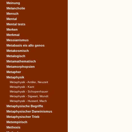
Meinung
Melancholie
Mensch
Mental
Mental tests
Merken
Merkmal
Messianismus
Metabasis eis allo genos
Metakosmisch
Metalogisch
Metamathematisch
Metamorphopsien
Metapher
Metaphysik
Metaphysik - Antike, Neuzeit
Metaphysik - Kant
Metaphysik - Schopenhauer
Metaphysik - Sigwart, Wundt
Metaphysik - Husserl, Mach
Metaphysische Begriffe
Metaphysischer Darwinismus
Metaphysischer Trieb
Metempirisch
Methexis