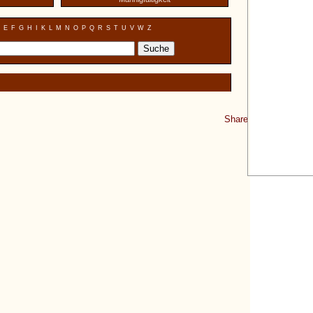
E
F
G
H
I
K
L
M
N
O
P
Q
R
S
T
U
V
W
Z
Share