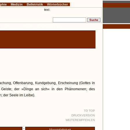
ophie
Medizin
Belletristik
Wörterbücher
E
F
G
H
I
K
L
M
N
O
P
Q
R
S
T
U
V
W
Z
achung, Offenbarung, Kundgebung, Erscheinung (Gottes in
n Geiste; der »Dinge an sich« in den Phänomenen; des
; der Seele im Leibe).
TO TOP
DRUCKVERSION
WEITEREMPFEHLEN
-
Mannigfaltigkeit