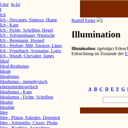
I-Im
|
In-Iz
|
I
Ich
Ich - Descartes, Spinoza, Hume
Rudolf Eisler
I
Ich - Kant
Ich - Fichte, Schelling, Hegel
Illumination
Ich - Schopenhauer, Nietzsche
Ich - Bergmann, Husserl
Ich - Herbart, Mill, Spencer, Lipps
Illumination
: (geistige) Erleu
Ich - Feuerbach, Avenarius, Lotze
Erleuchtung im Zustande der
E
Ich - Wundt, Chevalier, James
Ideal
Ideal-Realismus
Ideale
Idealismus
Idealismus - metaphysisch,
erkenntnistheoretisch
A
B
C
D
E
F
G
Idealismus - Kant
Idealismus - Fichte, Schelling
Idealist
Idealität
Idee
Idee - Platon, Sokrates, Demokrit
Idee - Aristoteles, Cicero, Plotin
Idee - Boethius, Augustinus