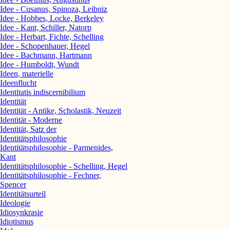
Idee - Cusanus, Spinoza, Leibniz
Idee - Hobbes, Locke, Berkeley
Idee - Kant, Schiller, Natorp
Idee - Herbart, Fichte, Schelling
Idee - Schopenhauer, Hegel
Idee - Bachmann, Hartmann
Idee - Humboldt, Wundt
Ideen, materielle
Ideenflucht
Identitatis indiscernibilium
Identität
Identität - Antike, Scholastik, Neuzeit
Identität - Moderne
Identität, Satz der
Identitätsphilosophie
Identitätsphilosophie - Parmenides,
Kant
Identitätsphilosophie - Schelling, Hegel
Identitätsphilosophie - Fechner,
Spencer
Identitätsurteil
Ideologie
Idiosynkrasie
Idiotismus