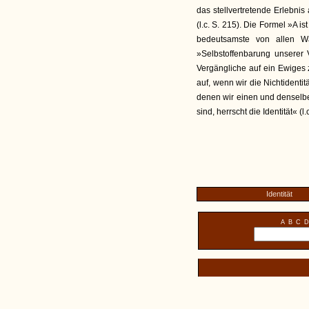
das stellvertretende Erlebnis
(l.c. S. 215). Die Formel »A ist
bedeutsamste von allen Wa
»Selbstoffenbarung unserer Ve
Vergängliche auf ein Ewiges z
auf, wenn wir die Nichtidenti
denen wir einen und denselben 
sind, herrscht die Identität« (l.
Identität
A
B
C
D