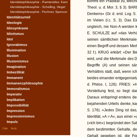
kommt ein Prädikat zu, welches
Identitätsphilosophie - Parmenides, Kant
Identitätsphilosophie - Schelling, Hegel
Theol. u. d. Mor. 3, § 3). BA
Identitätsphilosophie - Fechner, Spencer
Denkens« (Gr. d. erst. Log. 
Identitätsurteil
im Vielen (l.c. S. 3). Das 
Ideologie
ungleich, nie Non-A werden ka
Idiosynkrasie
E. SCHULZE auf »das Verhält
Idiotismus
Idol
seinen sämtlichen Merkmale
Ignorabimus
einen Begriff und dessen Merk
Illumination
32 f.). KRUG erklärt: »Der Be
Illusion
wird, und die Merkmale des 
Illusionismus
Begriffe (A) und seinen säm
Imagination
Verhältnis statt, daß, wenn i
Imbezillität
Immanent
beides einander entgegensetze
Immanenzphilosophie
d. Philos. I, 126). FRIES: »
Immoralismus
Vorstellung fest, so liegt
Imperativ
Daraus entspringt erstens der
Implikation
bejahenden Urteils denke, kan
Impossibilität
S. 176). »Jedes Ding ist das,
Impression
Impressionismus
Identität, »A = A«, aus einer
Impuls
(»Ich bin«) begründet den Satz
|
|
I-Im
In-Iz
dem bestimmten Gehalte, dem
Gehalt gegeben ist, die F