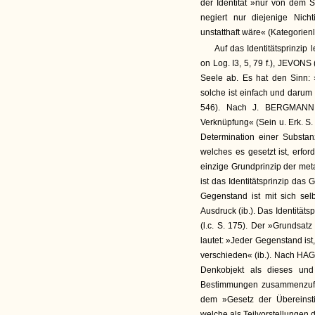
der Identität »nur von dem S
negiert nur diejenige Nich
unstatthaft wäre« (Kategorienl
Auf das Identitätsprinzi
on Log. I3, 5, 79 f.), JEVONS 
Seele ab. Es hat den Sinn: 
solche ist einfach und darum 
546). Nach J. BERGMANN is
Verknüpfung« (Sein u. Erk. S.
Determination einer Substanz
welches es gesetzt ist, erfor
einzige Grundprinzip der met
ist das Identitätsprinzip das
Gegenstand ist mit sich sel
Ausdruck (ib.). Das Identitäts
(l.c. S. 175). Der »Grundsat
lautet: »Jeder Gegenstand ist,
verschieden« (ib.). Nach HAGE
Denkobjekt als dieses un
Bestimmungen zusammenzufa
dem »Gesetz der Übereinsti
welche als Teilvorstellungen