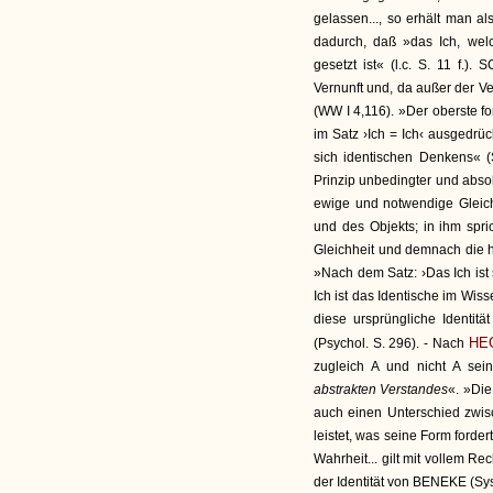
gelassen..., so erhält man a
dadurch, daß »das Ich, welc
gesetzt ist« (l.c. S. 11 f.)
Vernunft und, da außer der Vern
(WW I 4,116). »Der oberste fo
im Satz ›Ich = Ich‹ ausgedrüc
sich identischen Denkens« (Sy
Prinzip unbedingter und absol
ewige und notwendige Gleichh
und des Objekts; in ihm spri
Gleichheit und demnach die 
»Nach dem Satz: ›Das Ich ist s
Ich ist das Identische im Wiss
diese ursprüngliche Identit
HE
(Psychol. S. 296). - Nach
zugleich A und nicht A sei
abstrakten Verstandes
«. »Di
auch einen Unterschied zwisc
leistet, was seine Form ford
Wahrheit... gilt mit vollem Re
der Identität von BENEKE (Sy