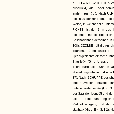
§ 71), LOTZE (Gr. d. Log. S. 
ausdrückt, »daß jeder denkb
andern sei« (ib.). Nach ULRIC
gleich zu denken«) »nur die F
Weise, in welcher die untersc
FICHTE; ist der Sinn des I
bleibende, mit sich ›identisch
Beschaffenheit derselben in
108). CZOLBE hält die Annah
»durchaus überflüssig«. Es i
»jedergedachte einfache Inhal
Blau ist)« (Gr. u. Urspr. d. 
»Forderung alles wahren Urt
Vorstellungsinhalte« ist eine 
37). Nach SCHUPPE besteht da
jedem zweiten entweder inh
unterscheiden muß« (Log. S.
der Satz der Identität und d
alles in einer ursprünglic
Vielheit ausgeht, und daß d
statthat« (Gr. c. Erk. S. 1,2