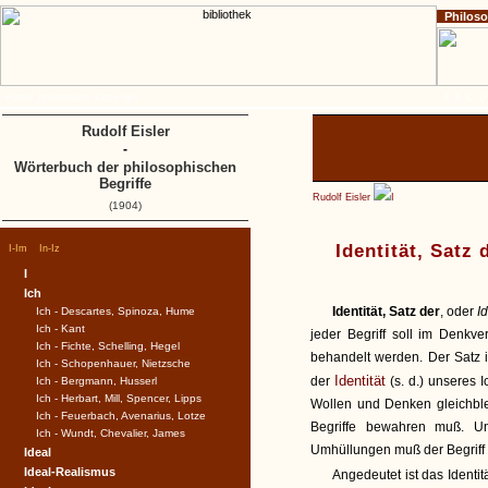
Philos
Home
Impressum
Copyright
A
B
C
D
Rudolf Eisler
-
Wörterbuch der philosophischen
Begriffe
Rudolf Eisler
I
(1904)
|
|
Identität, Satz 
I-Im
In-Iz
I
Ich
Identität, Satz der
, oder
I
Ich - Descartes, Spinoza, Hume
Ich - Kant
jeder Begriff soll im Denkv
Ich - Fichte, Schelling, Hegel
behandelt werden. Der Satz 
Ich - Schopenhauer, Nietzsche
Identität
der
(s. d.) unseres 
Ich - Bergmann, Husserl
Ich - Herbart, Mill, Spencer, Lipps
Wollen und Denken gleichble
Ich - Feuerbach, Avenarius, Lotze
Begriffe bewahren muß. U
Ich - Wundt, Chevalier, James
Umhüllungen muß der Begriff a
Ideal
Ideal-Realismus
Angedeutet ist das Ident