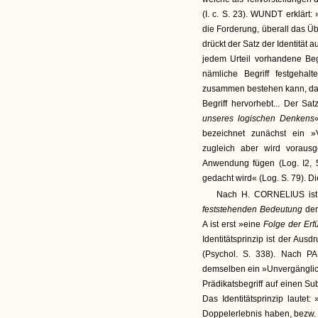
(I. c. S. 23). WUNDT erklärt
die Forderung, überall das Ü
drückt der Satz der Identität a
jedem Urteil vorhandene Beg
nämliche Begriff festgehal
zusammen bestehen kann, daß
Begriff hervorhebt... Der Sat
unseres logischen Denkens
bezeichnet zunächst ein 
zugleich aber wird voraus
Anwendung fügen (Log. I2, 5
gedacht wird« (Log. S. 79). Die
Nach H. CORNELIUS ist d
feststehenden Bedeutung
der
A ist erst »eine
Folge der Erf
Identitätsprinzip ist der Au
(Psychol. S. 338). Nach PA
demselben ein »Unvergänglic
Prädikatsbegriff auf einen Su
Das Identitätsprinzip lautet
Doppelerlebnis haben, bezw. 