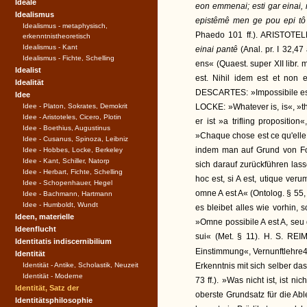
Ideale
eon emmenai; esti gar einai,
Idealismus
epistêmê men ge pou epi tô 
Idealismus - metaphysisch,
Phaedo 101 ff.). ARISTOTE
erkenntnistheoretisch
Idealismus - Kant
einai pantê
(Anal. pr. I 32,
Idealismus - Fichte, Schelling
ens« (Quaest. super XII libr. 
Idealist
est. Nihil idem est et non 
Idealität
DESCARTES: »Impossibile est i
Idee
Idee - Platon, Sokrates, Demokrit
LOCKE: »Whatever is, is«, »th
Idee - Aristoteles, Cicero, Plotin
er ist »a trifling proposition«
Idee - Boethius, Augustinus
»Chaque chose est ce qu'elle 
Idee - Cusanus, Spinoza, Leibniz
indem man auf Grund von Fo
Idee - Hobbes, Locke, Berkeley
Idee - Kant, Schiller, Natorp
sich darauf zurückführen lass
Idee - Herbart, Fichte, Schelling
hoc est, si A est, utique ver
Idee - Schopenhauer, Hegel
omne A est A« (Ontolog. § 55,
Idee - Bachmann, Hartmann
Idee - Humboldt, Wundt
es bleibet alles wie vorhin,
Ideen, materielle
»Omne possibile A est A, seu 
Ideenflucht
sui« (Met. § 11). H. S. REI
Identitatis indiscernibilium
Einstimmung«, Vernunftlehre4,
Identität
Identität - Antike, Scholastik, Neuzeit
Erkenntnis mit sich selber das 
Identität - Moderne
73 ff.). »Was nicht ist, ist nich
Identität, Satz der
oberste Grundsatz für die Abl
Identitätsphilosophie