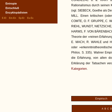
CONDILLAC u. a. KANT übe
Entropie
Rationalismus durch seinen K
Entschluß
(vgl. SIEBECK, Goethe als De
Enzyklopädisten
MILL. Einen kritischen (od
|
|
|
|
E-El
Em-En
Ep-Er
Es-Ex
COMTE, O. F. GRUPPE, C. 
RIEHL, WUNDT, NIETZSCHE, 
HARMS, F. VON BÄRENBACH (Gr
Theorie der »reinen Erfahru
E. MACH, R. WAHLE und H.
oder »erkenntnistheoretisch
Philos. S. 335). Wahrer Empi
die Erfahrung, von allen do
Erklärung der Tatsachen verar
Kategorien
.
Empirisch
A
B
C
D