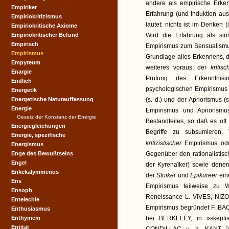
andere als empirische Erken
Empiriker
Erfahrung (und Induktion au
Empiriokritizismus
lautet: nichts ist im Denken 
Empiriokritische Axiome
Empiriokritischer Befund
Wird die Erfahrung als sin
Empirisch
Empirismus zum Sensualismus
Empirismus
Grundlage alles Erkennens, 
Empyreum
weiteres voraus; der
kritis
Enargie
Prüfung des Erkenntnisi
Endlich
psychologischen Empirismus i
Energetik
Energetische Naturauffassung
(s. d.) und der Apriorismus (
Energie
Empirismus und Apriorism
Gesetz der Konstanz der Energie
Bestandteiles, so daß es oft
Energiegleichungen
Begriffe zu subsumieren. 
Energie, spezifische
kritizistischer
Empirismus od
Energismus
Enge des Bewußtseins
Gegenüber den rationalisti
Engel
der Kyrenaïker) sowie den
Enkekalymmenos
der
Stoiker
und
Epikureer
ein
Ens
Empirismus teilweise z
Ensoph
Reneissance L. VIVES, NIZ
Entelechie
Empirismus begründet F. BAC
Enthusiasmus
Enthymem
bei BERKELEY, in »skeptis
Entität