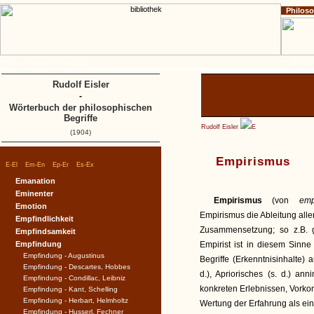
Philos
Home
Impressum
Copyright
A
B
C
D
Rudolf Eisler
-
Wörterbuch der philosophischen
Begriffe
Rudolf Eisler
E
(1904)
Empirismus
|
|
|
|
E-El
Em-En
Ep-Er
Es-Ex
Emanation
Eminenter
Empirismus
(von
emp
Emotion
Empirismus die Ableitung all
Empfindlichkeit
Zusammensetzung; so z.B. gi
Empfindsamkeit
Empfindung
Empirist ist in diesem Sinne
Empfindung - Augustinus
Begriffe (Erkenntnisinhalte) 
Empfindung - Descartes, Hobbes
d.), Apriorisches (s. d.) an
Empfindung - Condillac, Leibniz
konkreten Erlebnissen, Vorko
Empfindung - Kant, Schelling
Empfindung - Herbart, Helmholtz
Wertung der Erfahrung als ei
Empfindung - Husserl, Fechner