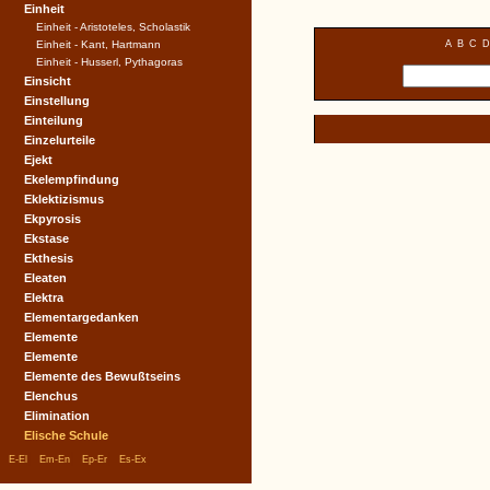
Einheit
Einheit - Aristoteles, Scholastik
Einheit - Kant, Hartmann
A
B
C
D
Einheit - Husserl, Pythagoras
Einsicht
Einstellung
Einteilung
Einzelurteile
Ejekt
Ekelempfindung
Eklektizismus
Ekpyrosis
Ekstase
Ekthesis
Eleaten
Elektra
Elementargedanken
Elemente
Elemente
Elemente des Bewußtseins
Elenchus
Elimination
Elische Schule
|
|
|
|
E-El
Em-En
Ep-Er
Es-Ex