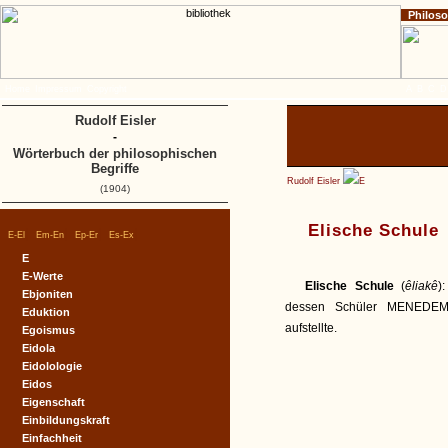
Philos
Home
Impressum
Copyright
A
B
C
D
Rudolf Eisler
-
Wörterbuch der philosophischen
Begriffe
Rudolf Eisler
E
(1904)
Elische Schule
|
|
|
|
E-El
Em-En
Ep-Er
Es-Ex
E
E-Werte
Elische Schule
(
êliakê
)
Ebjoniten
dessen Schüler MENEDEMU
Eduktion
aufstellte.
Egoismus
Eidola
Eidolologie
Eidos
Eigenschaft
Einbildungskraft
Einfachheit