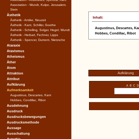
Assoziation - Wundt, Kulpe, Jerusalem,
Stein
Ästhetik
Inhalt:
Ästhetik - Antike, Neuzeit
Ästhetik - Kant, Schiller, Goethe
Augustinus, Descartes, Ka
Ästhetik - Schelling, Solger, Hegel, Wundt
Hobbes, Condillac, Ribot
Ästhetik - Herbart, Fechner, Lipps
Ästhetik - Spencer, Dumont, Nietzsche
Ataraxie
Atavismus
Atheismus
Äther
Atom
Aufklärung
Attraktion
Attribut
Aufklärung
A
B
C
D
Aufmerksamkeit
Augustinus, Descartes, Kant
Hobbes, Condillac, Ribot
Ausdehnung
Ausdruck
Ausdrucksbewegungen
Ausdrucksmethode
Aussage
Ausschaltung