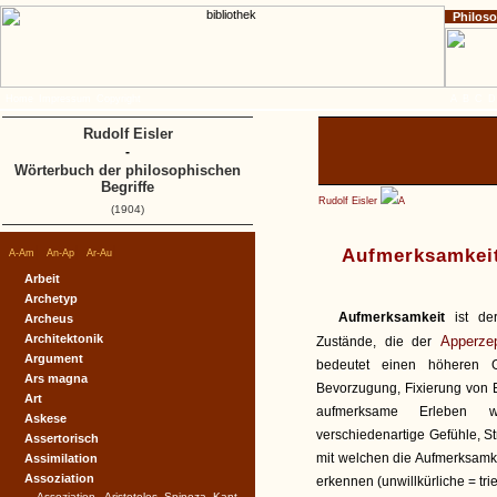
Philos
Home
Impressum
Copyright
A
B
C
D
Rudolf Eisler
-
Wörterbuch der philosophischen
Begriffe
Rudolf Eisler
A
(1904)
|
|
|
Aufmerksamkei
A-Am
An-Ap
Ar-Au
Arbeit
Archetyp
Aufmerksamkeit
ist de
Archeus
Architektonik
Apperzep
Zustände, die der
Argument
bedeutet einen höheren G
Ars magna
Bevorzugung, Fixierung von
Art
aufmerksame Erleben wi
Askese
verschiedenartige Gefühle, S
Assertorisch
mit welchen die Aufmerksamke
Assimilation
Assoziation
erkennen (unwillkürliche = tri
Assoziation - Aristoteles, Spinoza, Kant