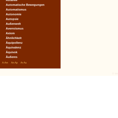
Autarkie
Automatische Bewegungen
Automatismus
Autonomie
Autopsie
Außenwelt
Averroïsmus
Axiom
Ähnlichkeit
Äquipollenz
Äquivalenz
Äquivok
Äußeres
|
|
|
A-Am
An-Ap
Ar-Au
© tex