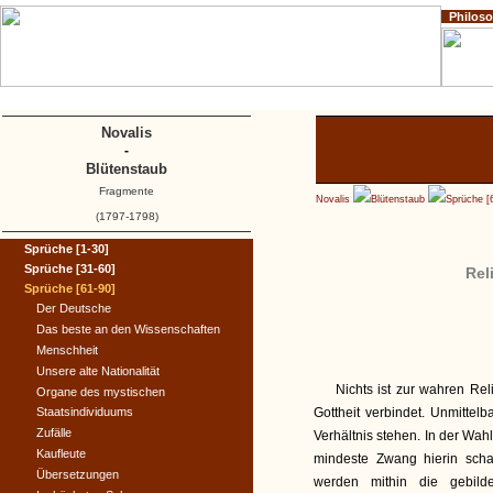
Philos
Home
Impressum
Copyright
Novalis
-
Blütenstaub
Fragmente
Novalis
Blütenstaub
Sprüche [
(1797-1798)
Sprüche [1-30]
Sprüche [31-60]
Rel
Sprüche [61-90]
Der Deutsche
Das beste an den Wissenschaften
Menschheit
Unsere alte Nationalität
Nichts ist zur wahren Reli
Organe des mystischen
Staatsindividuums
Gottheit verbindet. Unmittel
Zufälle
Verhältnis stehen. In der Wah
Kaufleute
mindeste Zwang hierin schad
Übersetzungen
werden mithin die gebilde