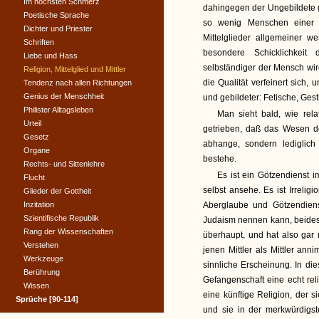
Im höchsten Schmerz
dahingegen der Ungebildete g
Poetische Sprache
so wenig Menschen einer 
Dichter und Priester
Mittelglieder allgemeiner w
Schriften
besondere Schicklichkeit
Liebe und Hass
selbständiger der Mensch wird
Religion, Mittelglied und Mittler
die Qualität verfeinert sich
Tendenz nach allen Richtungen
Genius der Menschheit
und gebildeter: Fetische, Gest
Philister Alltagsleben
Man sieht bald, wie rela
Urteil
getrieben, daß das Wesen de
Gesetz
abhange, sondern lediglich
Organe
bestehe.
Rechts- und Sittenlehre
Es ist ein Götzendienst i
Flucht
selbst ansehe. Es ist Irrelig
Glieder der Gottheit
Inzitation
Aberglaube und Götzendien
Szientifische Republik
Judaism nennen kann, beides I
Rang der Wissenschaften
überhaupt, und hat also gar n
Verstehen
jenen Mittler als Mittler ann
Werkzeuge
sinnliche Erscheinung. In die
Berührung
Gefangenschaft eine echt rel
Wissen
eine künftige Religion, der
Sprüche [90-114]
und sie in der merkwürdigst