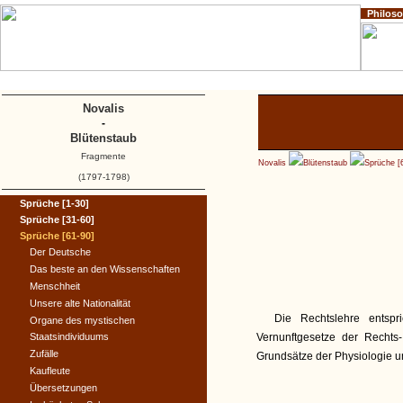
Philos
Home
Impressum
Copyright
Novalis
-
Blütenstaub
Fragmente
Novalis
Blütenstaub
Sprüche [
(1797-1798)
Sprüche [1-30]
Sprüche [31-60]
Sprüche [61-90]
Der Deutsche
Das beste an den Wissenschaften
Menschheit
Unsere alte Nationalität
Die Rechtslehre entspr
Organe des mystischen
Staatsindividuums
Vernunftgesetze der Rechts
Zufälle
Grundsätze der Physiologie u
Kaufleute
Übersetzungen