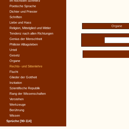
Im höchsten Schmerz
Poetische Sprache
Dichter und Priester
Schriften
Liebe und Hass
Organe
Religion, Mittelglied und Mittler
Tendenz nach allen Richtungen
Genius der Menschheit
Philister Alltagsleben
Urteil
Gesetz
Organe
Rechts- und Sittenlehre
Flucht
Glieder der Gottheit
Inzitation
Szientifische Republik
Rang der Wissenschaften
Verstehen
Werkzeuge
Berührung
Wissen
Sprüche [90-114]