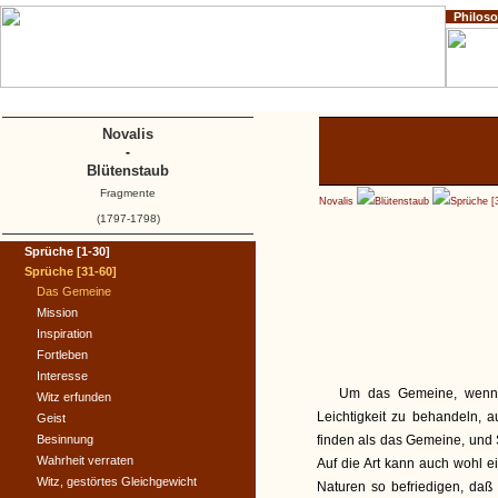
Philos
Home
Impressum
Copyright
Novalis
-
Blütenstaub
Fragmente
Novalis
Blütenstaub
Sprüche [
(1797-1798)
Sprüche [1-30]
Sprüche [31-60]
Das Gemeine
Mission
Inspiration
Fortleben
Interesse
Um das Gemeine, wenn m
Witz erfunden
Leichtigkeit zu behandeln, 
Geist
Besinnung
finden als das Gemeine, und 
Wahrheit verraten
Auf die Art kann auch wohl 
Witz, gestörtes Gleichgewicht
Naturen so befriedigen, daß 