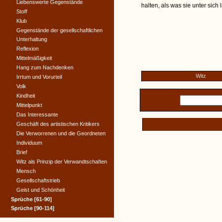
Liebenswerte Gegenstände
halten, als was sie unter sich
Stoff
Klub
Gegenstände der gesellschaftlichen
Unterhaltung
Reflexion
Mittelmäßigkeit
Hang zum Nachdenken
Witz
Irrtum und Vorurteil
Volk
Kindheit
Mittelpunkt
Das Interessante
Geschäft des artistischen Kritikers
Die Verworrenen und die Geordneten
Individuum
Brief
Witz als Prinzip der Verwandtschaften
Mensch
Gesellschaftstrieb
Geist und Schönheit
Sprüche [61-90]
Sprüche [90-114]