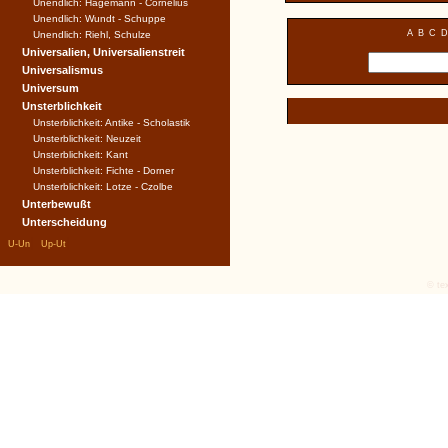
Unendlich: Hagemann - Cornelius
Unendlich: Wundt - Schuppe
A
B
C
D
Unendlich: Riehl, Schulze
Universalien, Universalienstreit
Universalismus
Universum
Unsterblichkeit
Unsterblichkeit: Antike - Scholastik
Unsterblichkeit: Neuzeit
Unsterblichkeit: Kant
Unsterblichkeit: Fichte - Dorner
Unsterblichkeit: Lotze - Czolbe
Unterbewußt
Unterscheidung
|
|
U-Un
Up-Ut
© tex