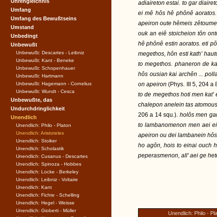
Uhrengleichnis
adiaireton estai. to gar diair
Umfang
ei mê hôs hê phônê aoratos. 
Umfang des Bewußtseins
apeiron oute hêmeis zêtoumen,
Umstand
ouk an eiê stoicheion tôn ont
Unbedingt
hê phônê estin aoratos. eti pô
Unbewußt
Unbewußt: Descartes - Leibniz
megethos, hôn esti kath' hauto
Unbewußt: Kant - Beneke
to megethos. phaneron de kai
Unbewußt: Schopenhauer
hôs ousian kai archên ... poll
Unbewußt: Hartmann
Unbewußt: Hagemann - Cornelius
on apeiron
(Phys. III 5, 204 a 
Unbewußt: Wundt - Cesca
to de megethos hoti men kat' e
Unbewußte, das
chalepon anelein tas atomous
Undurchdringlichkeit
206 a 14 squ.).
holôs men gar 
Unendlich
to lambanomenon men aei eina
Unendlich: Philo - Platon
Unendlich: Aristoteles
apeiron ou dei lambanein hôs t
Unendlich: Stoiker
ho agôn, hois to einai ouch h
Unendlich: Scholastik
peperasmenon, all' aei ge he
Unendlich: Cusanus - Descartes
Unendlich: Spinoza - Hobbes
Unendlich: Locke - Berkeley
Unendlich: Leibniz - Voltaire
Unendlich: Kant
Unendlich: Fichte - Schelling
Unendlich: Hegel - Weisse
Unendlich: Gioberti - Müller
Unendlich: Philo - Pl