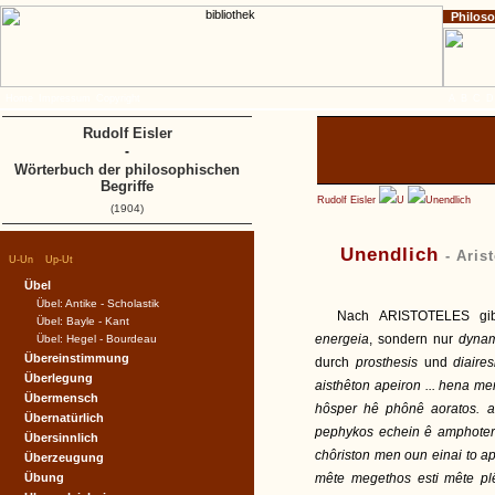
Philos
Home
Impressum
Copyright
A
B
C
D
Rudolf Eisler
-
Wörterbuch der philosophischen
Begriffe
Rudolf Eisler
U
Unendlich
(1904)
Unendlich
- Aris
|
|
U-Un
Up-Ut
Übel
Übel: Antike - Scholastik
Nach ARISTOTELES gibt
Übel: Bayle - Kant
energeia
, sondern nur
dyna
Übel: Hegel - Bourdeau
Übereinstimmung
durch
prosthesis
und
diaire
Überlegung
aisthêton apeiron ... hena me
Übermensch
hôsper hê phônê aoratos. a
Übernatürlich
pephykos echein ê amphote
Übersinnlich
chôriston men oun einai to ape
Überzeugung
Übung
mête megethos esti mête plê