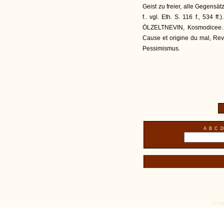
Geist zu freier, alle Gegensät
f.. vgl. Eth. S. 116 f., 534 f
ÖLZELTNEVIN, Kosmodicee.
Cause et origine du mal, Rev. 
Pessimismus.
A
B
C
D
© tex