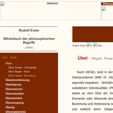
Philos
Home
Impressum
Copyright
A
B
C
D
Rudolf Eisler
-
Wörterbuch der philosophischen
Begriffe
Rudolf Eisler
U
Übel
(1904)
|
|
Übel
U-Un
Up-Ut
- Hegel, Kra
Übel
Übel: Antike - Scholastik
Übel: Bayle - Kant
Nach HEGEL wird in der
Übel: Hegel - Bourdeau
Überwundenen (WW. IX, 19
Übereinstimmung
oppositiv-negativen Verhä
Überlegung
subjektiven Individualität« (
Übermensch
selbst an dem Übel der Gru
Übernatürlich
Übersinnlich
Elemente oder Momente des 
Überzeugung
Beziehung und Verbindung se
Übung
und wirklich wird« (All
Uhrengleichnis