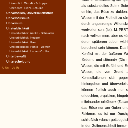
Unendlich: Wundt - Schuppe
als substantielles Sein« Sof
Unendlich: Riehl, Schulze
umhin, das Böse zu dulden.
Universalien, Universalienstreit
Wesen mit der Freiheit zu sü
Universalismus
Universum
durch angestrengte Willens
Unsterblichkeit
wertvoller sei« (ib.). M. PE
Unsterblichkeit: Antike - Scholastik
nach vollkommen. aber es kö
Unsterblichkeit: Neuzeit
deren späterem Leben widri
Unsterblichkeit: Kant
Unsterblichkeit: Fichte - Dorner
berechnet sein können. Das l
Unsterblichkeit: Lotze - Czolbe
Konflict mit der äußeren We
Unterbewußt
fördernd und störend« (Die m
Unterscheidung
Wesen, die mit Gefühl und E
|
|
U-Un
Up-Ut
Wesen, die von Grund au
Konstellationen sich gege
hintergehen und übervortei
können freilich auch nur
erleuchten, erquicken, hingebe
miteinander erhöhen« (Zusam
das Böse nur am Guten und 
Faktoren. es ist nur Durc
schließlich »durch gottbegeist
in der Gottmenschheit immer 