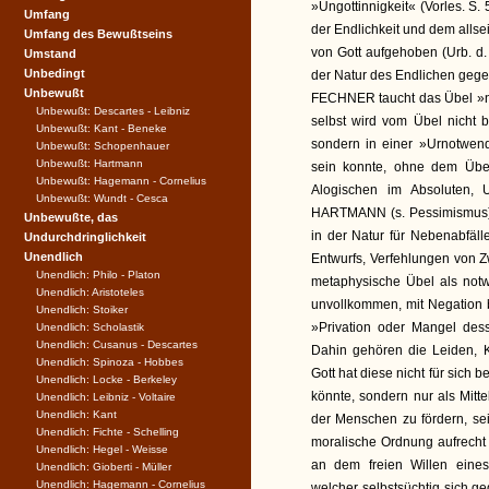
»Ungottinnigkeit« (Vorles. S.
Umfang
der Endlichkeit und dem all
Umfang des Bewußtseins
von Gott aufgehoben (Urb. d
Umstand
Unbedingt
der Natur des Endlichen gegebe
Unbewußt
FECHNER taucht das Übel »nur
Unbewußt: Descartes - Leibniz
selbst wird vom Übel nicht b
Unbewußt: Kant - Beneke
sondern in einer »Urnotwend
Unbewußt: Schopenhauer
Unbewußt: Hartmann
sein konnte, ohne dem Übel 
Unbewußt: Hagemann - Cornelius
Alogischen im Absoluten, 
Unbewußt: Wundt - Cesca
HARTMANN (s. Pessimismus).
Unbewußte, das
in der Natur für Nebenabfäl
Undurchdringlichkeit
Unendlich
Entwurfs, Verfehlungen von Z
Unendlich: Philo - Platon
metaphysische Übel als not
Unendlich: Aristoteles
unvollkommen, mit Negation b
Unendlich: Stoiker
»Privation oder Mangel de
Unendlich: Scholastik
Unendlich: Cusanus - Descartes
Dahin gehören die Leiden, K
Unendlich: Spinoza - Hobbes
Gott hat diese nicht für sich
Unendlich: Locke - Berkeley
könnte, sondern nur als Mitt
Unendlich: Leibniz - Voltaire
Unendlich: Kant
der Menschen zu fördern, sei 
Unendlich: Fichte - Schelling
moralische Ordnung aufrecht z
Unendlich: Hegel - Weisse
an dem freien Willen eine
Unendlich: Gioberti - Müller
Unendlich: Hagemann - Cornelius
welcher selbstsüchtig sich ge