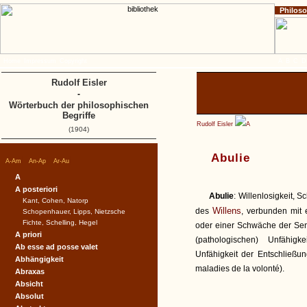
Philos
Home
Impressum
Copyright
A
B
C
D
Rudolf Eisler
-
Wörterbuch der philosophischen
Begriffe
Rudolf Eisler
A
(1904)
Abulie
|
|
|
A-Am
An-Ap
Ar-Au
A
A posteriori
Abulie
: Willenlosigkeit,
Kant, Cohen, Natorp
Willens
des
, verbunden mit 
Schopenhauer, Lipps, Nietzsche
Fichte, Schelling, Hegel
oder einer Schwäche der Sensib
A priori
(pathologischen) Unfähigke
Ab esse ad posse valet
Unfähigkeit der Entschließu
Abhängigkeit
maladies de la volonté).
Abraxas
Absicht
Absolut