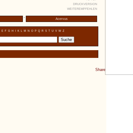
DRUCKVERSION
WEITEREMPFEHLEN
-
Acervus
E
F
G
H
I
K
L
M
N
O
P
Q
R
S
T
U
V
W
Z
Share