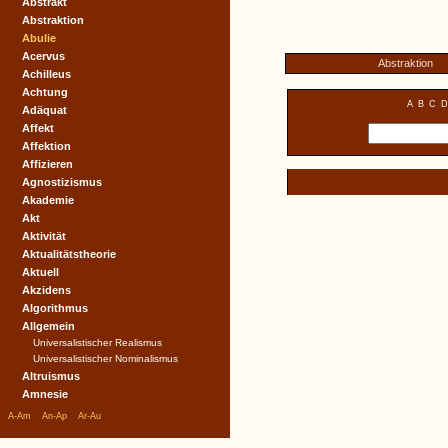
Abstrakt
Abstraktion
Abulie
Acervus
Abstraktion
Achilleus
Achtung
A
B
C
D
Adäquat
Affekt
Affektion
Affizieren
Agnostizismus
Akademie
Akt
Aktivität
Aktualitätstheorie
Aktuell
Akzidens
Algorithmus
Allgemein
Universalistischer Realismus
Universalistischer Nominalismus
Altruismus
Amnesie
|
|
|
A-Am
An-Ap
Ar-Au