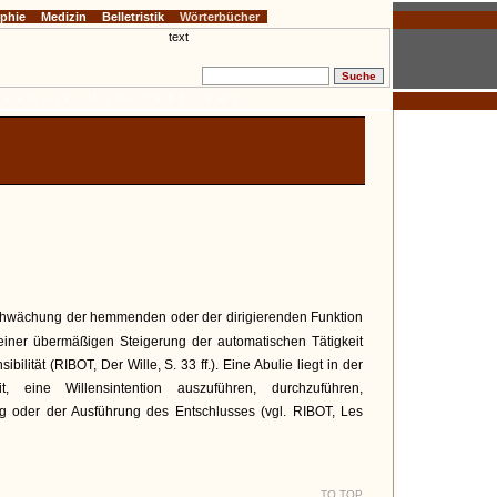
ophie
Medizin
Belletristik
Wörterbücher
E
F
G
H
I
K
L
M
N
O
P
Q
R
S
T
U
V
W
Z
 Schwächung der hemmenden oder der dirigierenden Funktion
einer übermäßigen Steigerung der automatischen Tätigkeit
ilität (RIBOT, Der Wille, S. 33 ff.). Eine Abulie liegt in der
it, eine Willensintention auszuführen, durchzuführen,
ng oder der Ausführung des Entschlusses (vgl. RIBOT, Les
TO TOP