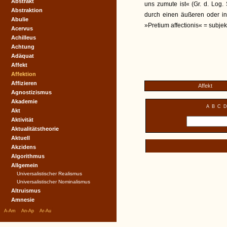
Abstrakt
uns zumute ist« (Gr. d. Log. 
Abstraktion
durch einen äußeren oder in
Abulie
»Pretium affectionis« = subjekti
Acervus
Achilleus
Achtung
Adäquat
Affekt
Affektion
Affizieren
Affekt
Agnostizismus
Akademie
A
B
C
D
Akt
Aktivität
Aktualitätstheorie
Aktuell
Akzidens
Algorithmus
Allgemein
Universalistischer Realismus
Universalistischer Nominalismus
Altruismus
Amnesie
|
|
|
A-Am
An-Ap
Ar-Au