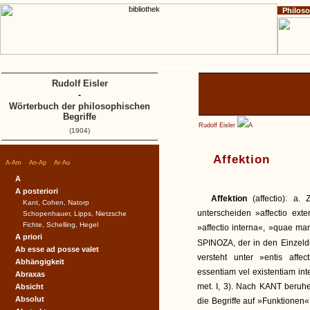
Philos
Home
Impressum
Copyright
A
B
C
D
Rudolf Eisler
-
Wörterbuch der philosophischen
Begriffe
Rudolf Eisler
A
(1904)
Affektion
|
|
|
A-Am
An-Ap
Ar-Au
A
A posteriori
Affektion
(affectio): a
Kant, Cohen, Natorp
unterscheiden »affectio ex
Schopenhauer, Lipps, Nietzsche
Fichte, Schelling, Hegel
»affectio interna«, »quae man
A priori
SPINOZA, der in den Einzeldi
Ab esse ad posse valet
versteht unter »entis affe
Abhängigkeit
essentiam vel existentiam int
Abraxas
met. I, 3). Nach KANT beruhe
Absicht
Absolut
die Begriffe auf »Funktionen« 