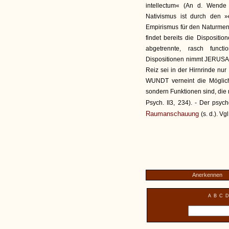
intellectum« (An d. Wende
Nativismus ist durch den »e
Empirismus für den Naturmens
findet bereits die Dispositi
abgetrennte, rasch functi
Dispositionen nimmt JERUSAL
Reiz sei in der Hirnrinde nu
WUNDT verneint die Möglich
sondern Funktionen sind, die 
Psych. II3, 234). - Der psyc
Raumanschauung
(s. d.). Vg
Anerkennen
A
B
C
D