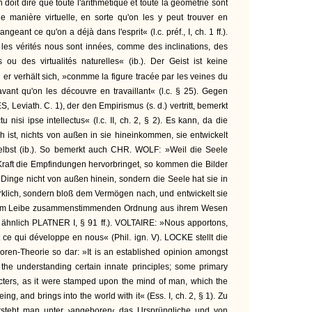
oit dire que toute l'arithmétique et toute la géométrie sont
e manière virtuelle, en sorte qu'on les y peut trouver en
ngeant ce qu'on a déjà dans l'esprit« (l.c. préf., I, ch. 1 ff.).
t les vérités nous sont innées, comme des inclinations, des
s ou des virtualités naturelles« (ib.). Der Geist ist keine
n er verhält sich, »conmme la figure tracée par les veines du
vant qu'on les découvre en travaillant« (l.c. § 25). Gegen
eviath. C. 1), der den Empirismus (s. d.) vertritt, bemerkt
tu nisi ipse intellectus« (l.c. II, ch. 2, § 2). Es kann, da die
h ist, nichts von außen in sie hineinkommen, sie entwickelt
selbst (ib.). So bemerkt auch CHR. WOLF: »Weil die Seele
 Kraft die Empfindungen hervorbringet, so kommen die Bilder
 Dinge nicht von außen hinein, sondern die Seele hat sie in
wirklich, sondern bloß dem Vermögen nach, und entwickelt sie
 dem Leibe zusammenstimmenden Ordnung aus ihrem Wesen
; ähnlich PLATNER I, § 91 ff.). VOLTAIRE: »Nous apportons,
 ce qui développe en nous« (Phil. ign. V). LOCKE stellt die
ren-Theorie so dar: »It is an established opinion amongst
the understanding certain innate principles; some primary
cters, as it were stamped upon the mind of man, which the
being, and brings into the world with it« (Ess. I, ch. 2, § 1). Zu
rsteht man unter ›angeboren‹ das Ursprüngliche und von