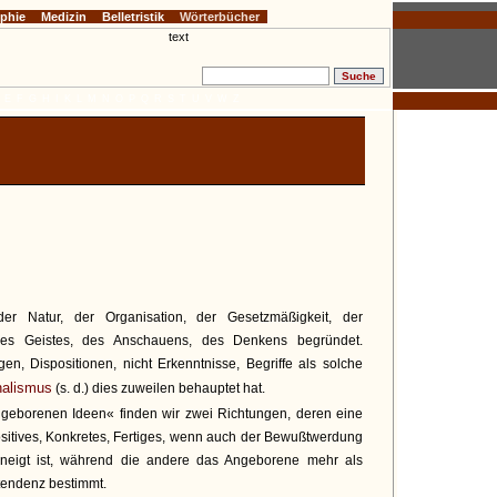
ophie
Medizin
Belletristik
Wörterbücher
E
F
G
H
I
K
L
M
N
O
P
Q
R
S
T
U
V
W
Z
 der Natur, der Organisation, der Gesetzmäßigkeit, der
des Geistes, des Anschauens, des Denkens begründet.
n, Dispositionen, nicht Erkenntnisse, Begriffe als solche
nalismus
(s. d.) dies zuweilen behauptet hat.
geborenen Ideen« finden wir zwei Richtungen, deren eine
sitives, Konkretes, Fertiges, wenn auch der Bewußtwerdung
neigt ist, während die andere das Angeborene mehr als
tendenz bestimmt.