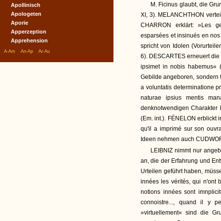
M. Ficinus glaubt, die Gru
Apollinisch
Apologeten
XI, 3). MELANCHTHON verteidi
Aporie
CHARRON erklärt: »Les ger
Apperzeption
esparsées et insinués en nos 
Apprehension
spricht von Idolen (Vorurteile
|
|
|
A-Am
An-Ap
Ar-Au
6). DESCARTES erneuert die 
ipsimet in nobis habemus« (Pr
Gebilde angeboren, sondern f
a voluntatis determinatione p
naturae ipsius mentis man
denknotwendigen Charakter
(Em. int.). FÉNELON erblickt 
qu'il a imprimé sur son ouvra
Ideen nehmen auch CUDWOR
LEIBNIZ nimmt nur angebo
an, die der Erfahrung und En
Urteilen geführt haben, müss
innées les vérités, qui n'ont 
notions innées sont imnplicit
connoistre..., quand il y 
»virtuellement« sind die Gr