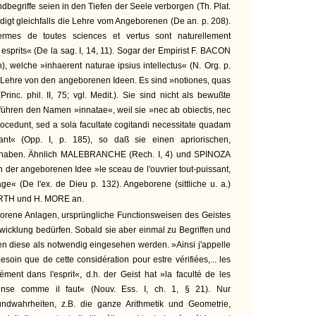
ndbegriffe seien in den Tiefen der Seele verborgen (Th. Plat.
gt gleichfalls die Lehre vom Angeborenen (De an. p. 208).
mes de toutes sciences et vertus sont naturellement
esprits« (De la sag. I, 14, 11). Sogar der Empirist F. BACON
n), welche »inhaerent naturae ipsius intellectus« (N. Org. p.
Lehre von den angeborenen Ideen. Es sind »notiones, quas
inc. phil. II, 75; vgl. Medit.). Sie sind nicht als bewußte
ühren den Namen »innatae«, weil sie »nec ab obiectis, nec
rocedunt, sed a sola facultate cogitandi necessitate quadam
ant« (Opp. I, p. 185), so daß sie einen apriorischen,
 haben. Ähnlich MALEBRANCHE (Rech. I, 4) und SPINOZA
in der angeborenen Idee »le sceau de l'ouvrier tout-puissant,
ge« (De l'ex. de Dieu p. 132). Angeborene (sittliche u. a.)
TH und H. MORE an.
rene Anlagen, ursprüngliche Functionsweisen des Geistes
twicklung bedürfen. Sobald sie aber einmal zu Begriffen und
en diese als notwendig eingesehen werden. »Ainsi j'appelle
besoin que de cette considération pour estre vérifiées,... les
ément dans l'esprit«, d.h. der Geist hat »la faculté de les
pense comme il faut« (Nouv. Ess. I, ch. 1, § 21). Nur
undwahrheiten, z.B. die ganze Arithmetik und Geometrie,