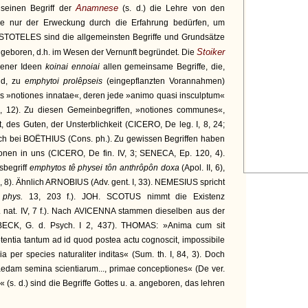
Anamnese
seinen Begriff der
(s. d.) die Lehre von den
ie nur der Erweckung durch die Erfahrung bedürfen, um
STOTELES sind die allgemeinsten Begriffe und Grundsätze
Stoiker
ngeboren, d.h. im Wesen der Vernunft begründet. Die
rener Ideen
koinai ennoiai
allen gemeinsame Begriffe, die,
nd, zu
emphytoi prolêpseis
(eingepflanzten Vorannahmen)
s »notiones innatae«, deren jede »animo quasi insculptum«
II, 12). Zu diesen Gemeinbegriffen, »notiones communes«,
, des Guten, der Unsterblichkeit (CICERO, De leg. I, 8, 24;
 auch bei BOËTHIUS (Cons. ph.). Zu gewissen Begriffen haben
ionen in uns (CICERO, De fin. IV, 3; SENECA, Ep. 120, 4).
sbegriff
emphytos tê physei tôn anthrôpôn doxa
(Apol. II, 6),
 II, 8). Ähnlich ARNOBIUS (Adv. gent. I, 33). NEMESIUS spricht
i phys.
13, 203 f.). JOH. SCOTUS nimmt die Existenz
. nat. IV, 7 f.). Nach AVICENNA stammen dieselben aus der
IEBECK, G. d. Psych. I 2, 437). THOMAS: »Anima cum sit
ntia tantum ad id quod postea actu cognoscit, impossibile
 per species naturaliter inditas« (Sum. th. I, 84, 3). Doch
aedam semina scientiarum..., primae conceptiones« (De ver.
 (s. d.) sind die Begriffe Gottes u. a. angeboren, das lehren