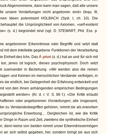
ruck Abgenommene, dann kann man sagen, daß alle unsere
e unsere Vorstellungen nicht angeboren sind« (Inqu. III,
nen Ideen polemisiert HOLBACH (Syst. I, ch. 10). Die
behauptet die Ursprünglichkeit von Axiomen, »self-evident
e« (s. d.) begründet sind (vgl. D. STEWART, Phil. Ess. p.
e angeborener Erkenntnisse oder Begriffe und setzt statt
und mit dem Intellekte gegebene Funktionen der Verarbeitung
A priori
ie Einheit des Ichs. Das
(s. d.) hat an und für sich mit
un, jenes ist logisch, dieses psychophysisch. Doch setzt
fe zueinander in Beziehung. »Wir werden also die reinen
 Anlagen und Keimen im menschlichen Verstande verfolgen, in
bis sie endlich, bei Gelegenheit der Erfahrung entwickelt und
and von den ihnen anhängenden empirischen Bedingungen
argestellt werden« (Kr. d. r. V. S. 86 f.). »Die Kritik erlaubt
schaffenen oder angeborenen
Vorstellungen
; alle insgesamt,
er zu Verstandesbegriffen gehören, nimmt sie als
erworben
rsprüngliche Erwerbung.... Dergleichen ist, wie die Kritik
er Dinge in Raum und Zeit,
zweitens
die synthetische Einheit
fen; denn keine von beiden nimmt unser Erkenntnisvermögen
en an sich selbst gegeben, her, sondern bringt sie aus sich