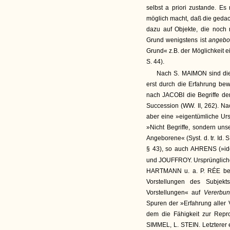
selbst a priori zustande. E
möglich macht, daß die gedac
dazu auf Objekte, die noch
Grund wenigstens ist
angebo
Grund« z.B. der Möglichkeit e
S. 44).
Nach S. MAIMON sind die
erst durch die Erfahrung bew
nach JACOBI die Begriffe der
Succession (WW. II, 262). N
aber eine »eigentümliche Urst
»Nicht Begriffe, sondern un
Angeborene« (Syst. d. tr. Id
§ 43), so auch AHRENS (»id
und JOUFFROY. Ursprünglich
HARTMANN u. a. P. RÉE bem
Vorstellungen des Subjekt
Vorstellungen« auf
Vererbu
Spuren der »Erfahrung aller V
dem die Fähigkeit zur Repro
SIMMEL, L. STEIN. Letzterer er