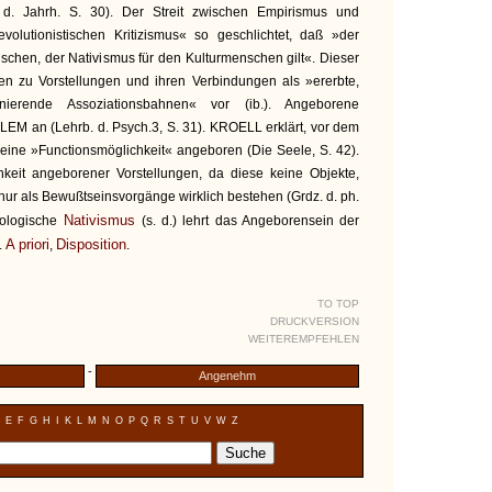
 d. Jahrh. S. 30). Der Streit zwischen Empirismus und
volutionistischen Kritizismus« so geschlichtet, daß »der
chen, der Nativismus für den Kulturmenschen gilt«. Dieser
onen zu Vorstellungen und ihren Verbindungen als »ererbte,
onierende Assoziationsbahnen« vor (ib.). Angeborene
EM an (Lehrb. d. Psych.3, S. 31). KROELL erklärt, vor dem
r eine »Functionsmöglichkeit« angeboren (Die Seele, S. 42).
keit angeborener Vorstellungen, da diese keine Objekte,
nur als Bewußtseinsvorgänge wirklich bestehen (Grdz. d. ph.
Nativismus
hologische
(s. d.) lehrt das Angeborensein der
A priori
Disposition
l.
,
.
TO TOP
DRUCKVERSION
WEITEREMPFEHLEN
-
Angenehm
E
F
G
H
I
K
L
M
N
O
P
Q
R
S
T
U
V
W
Z