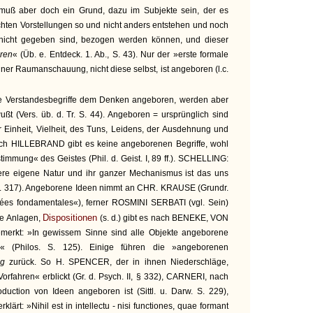
s muß aber doch ein Grund, dazu im Subjekte sein, der es
hten Vorstellungen so und nicht anders entstehen und noch
 nicht gegeben sind, bezogen werden können, und dieser
ren
« (Üb. e. Entdeck. 1. Ab., S. 43). Nur der »erste formale
iner Raumanschauung, nicht diese selbst, ist angeboren (l.c.
 Verstandesbegriffe dem Denken angeboren, werden aber
ußt (Vers. üb. d. Tr. S. 44). Angeboren = ursprünglich sind
 Einheit, Vielheit, des Tuns, Leidens, der Ausdehnung und
ach HILLEBRAND gibt es keine angeborenen Begriffe, wohl
immung« des Geistes (Phil. d. Geist. I, 89 ff.). SCHELLING:
sere eigene Natur und ihr ganzer Mechanismus ist das uns
. S. 317). Angeborene Ideen nimmt an CHR. KRAUSE (Grundr.
ées fondamentales«), ferner ROSMINI SERBATI (vgl. Sein)
Dispositionen
e Anlagen,
(s. d.) gibt es nach BENEKE, VON
erkt: »In gewissem Sinne sind alle Objekte angeborene
s« (Philos. S. 125). Einige führen die »angeborenen
ng
zurück. So H. SPENCER, der in ihnen Niederschläge,
orfahren« erblickt (Gr. d. Psych. II, § 332), CARNERI, nach
duction von Ideen angeboren ist (Sittl. u. Darw. S. 229),
klärt: »Nihil est in intellectu - nisi functiones, quae formant