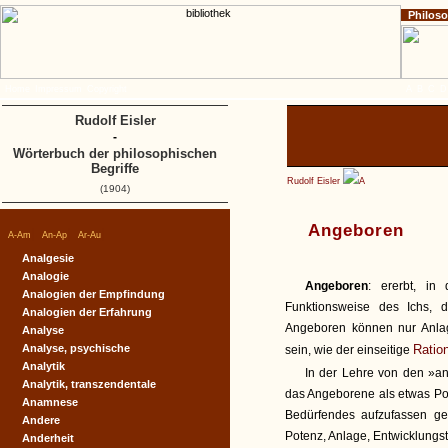
Philos
Home
Impressum
Copyright
A
B
C
D
Rudolf Eisler
-
Wörterbuch der philosophischen
Begriffe
Rudolf Eisler
A
(1904)
Angeboren
|
|
|
A-Am
An-Ap
Ar-Au
Analgesie
Analogie
Angeboren
: ererbt, in
Analogien der Empfindung
Funktionsweise des Ichs, 
Analogien der Erfahrung
Angeboren können nur Anlage
Analyse
Analyse, psychische
Ratio
sein, wie der einseitige
Analytik
In der Lehre von den »an
Analytik, transzendentale
das Angeborene als etwas Po
Anamnese
Bedürfendes aufzufassen ge
Andere
Potenz, Anlage, Entwicklungs
Anderheit