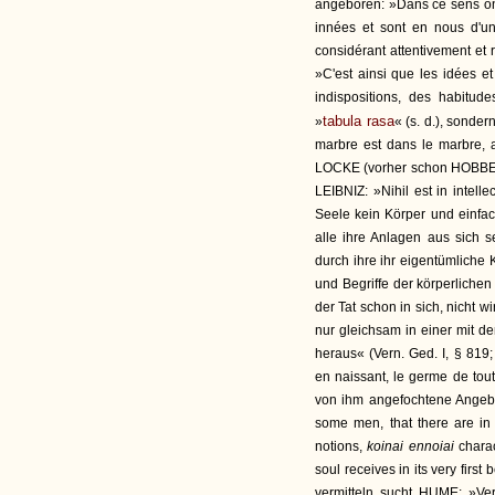
angeboren: »Dans ce sens on d
innées et sont en nous d'un
considérant attentivement et ra
»C'est ainsi que les idées e
indispositions, des habitude
tabula rasa
»
« (s. d.), sonder
marbre est dans le marbre, a
LOCKE (vorher schon HOBBES, L
LEIBNIZ: »Nihil est in intellec
Seele kein Körper und einfac
alle ihre Anlagen aus sich 
durch ihre ihr eigentümliche
und Begriffe der körperlichen
der Tat schon in sich, nicht 
nur gleichsam in einer mit
heraus« (Vern. Ged. I, § 819
en naissant, le germe de tout
von ihm angefochtene Angebo
some men, that there are in 
notions,
koinai ennoiai
chara
soul receives in its very first 
vermitteln sucht HUME: »Ve