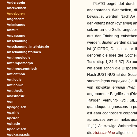
Anderssein
PLATO begründet durch 
Anerkennen
angeborenen Wahrheiten, d
Angeboren
bewußt zu werden. Nach ARI
Angenehm
der Potenz nach (
dynamei
) a
Animismus
setzen an die Stelle angebo
Anmut
Anpassung
aus der Erfahrung entstehe
Anschauung
werden. Später werden darau
Anschauung, intellektuale
ist (CICERO, De nat. deor. 
Anschauungsformen
gehören die Idee der Gottheit
Anthropologie
Tusc. disp. I, 24, § 57). So
Anthropomorph
wir eben schon die Disposit
Anthropozentrisch
Antichthon
Nach JUSTINUS ist der Gotte
Antilogie
sperma logou emphyton
(l.c.
Antinomie
von
physikai ennoiai (Per
Antithetik
angeborener Begriffe an (Div
Anästhesie
»tätigen Vernunft« (vgl. S
Äon
quandoque cognoscens in pote
Apagogisch
Apathie
est eam cognoscere corporalia
Apeiron
»präexistieren« »in nobis qu
Aphasie
11, 1). Als »ewige Wahrheiten«
Apodiktisch
Scholastiker
die
allgemein.
Apokatastasis