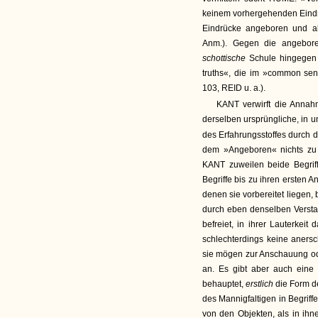
keinem vorhergehenden Eind
Eindrücke angeboren und all
Anm.). Gegen die angebore
schottische
Schule hingegen 
truths«, die im »common sens
103, REID u. a.).
KANT verwirft die Annahm
derselben ursprüngliche, in 
des Erfahrungsstoffes durch d
dem »Angeboren« nichts zu t
KANT zuweilen beide Begrif
Begriffe bis zu ihren ersten
denen sie vorbereitet liegen, 
durch eben denselben Verst
befreiet, in ihrer Lauterkeit d
schlechterdings keine aner
sie mögen zur Anschauung od
an. Es gibt aber auch eine u
behauptet,
erstlich
die Form d
des Mannigfaltigen in Begrif
von den Objekten, als in ihn