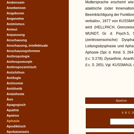
Muttersprache erscheint wi
Anderssein
Anerkennen
ataktische
(oder Innervatio
Angeboren
Beeinträchtigung der Funktion
Angenehm
verbalis«, 1877 von KUSSMAU
Animismus
wird (HELLPACH, Grenzwiss
Anmut
WUNDT, Gr. d. Psych.5, S
Anpassung
(zentrosensorische) Dysp
Anschauung
Anschauung, intellektuale
Leitungsdysphasie und Aphas
Anschauungsformen
Aphasie (Spr. d. Kind. S. 264 
Anthropologie
(l.c. S 278).
Dysarthrie, Anart
Anthropomorph
(l.c. S. 265). Vgl. KUSSMAUL 
Anthropozentrisch
Antichthon
Antilogie
Antinomie
Antithetik
Anästhesie
Äon
Apeiron
Apagogisch
Apathie
A
B
C
D
Apeiron
Aphasie
Apodiktisch
Apokatastasis