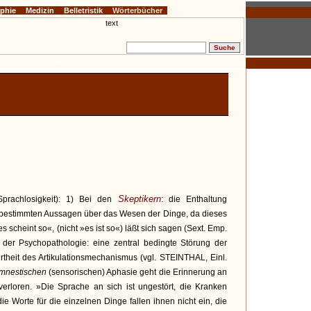
ophie
Medizin
Belletristik
Wörterbücher
E
F
G
H
I
K
L
M
N
O
P
Q
R
S
T
U
V
W
Z
Skeptikern
Sprachlosigkeit): 1) Bei den
: die Enthaltung
n, bestimmten Aussagen über das Wesen der Dinge, da dieses
es scheint so«, (nicht »es ist so«) läßt sich sagen (Sext. Emp.
In der Psychopathologie: eine zentral bedingte Störung der
rtheit des Artikulationsmechanismus (vgl. STEINTHAL, Einl.
mnestischen
(sensorischen) Aphasie geht die Erinnerung an
erloren. »Die Sprache an sich ist ungestört, die Kranken
ie Worte für die einzelnen Dinge fallen ihnen nicht ein, die