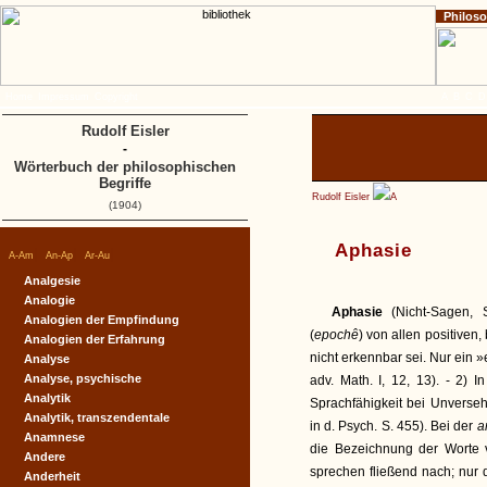
Philos
Home
Impressum
Copyright
A
B
C
D
Rudolf Eisler
-
Wörterbuch der philosophischen
Begriffe
Rudolf Eisler
A
(1904)
Aphasie
|
|
|
A-Am
An-Ap
Ar-Au
Analgesie
Analogie
Aphasie
(Nicht-Sagen, 
Analogien der Empfindung
(
epochê
) von allen positive
Analogien der Erfahrung
nicht erkennbar sei. Nur ein »
Analyse
Analyse, psychische
adv. Math. I, 12, 13). - 2) 
Analytik
Sprachfähigkeit bei Unverseh
Analytik, transzendentale
in d. Psych. S. 455). Bei der
a
Anamnese
die Bezeichnung der Worte v
Andere
sprechen fließend nach; nur d
Anderheit