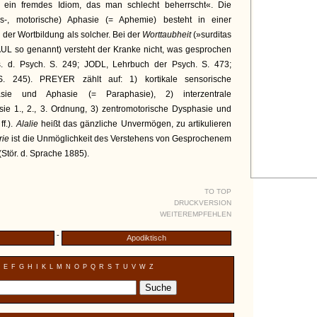
e ein fremdes Idiom, das man schlecht beherrscht«. Die
ns-, motorische) Aphasie (= Aphemie) besteht in einer
 der Wortbildung als solcher. Bei der
Worttaubheit
(»surditas
L so genannt) versteht der Kranke nicht, was gesprochen
. d. Psych. S. 249; JODL, Lehrbuch der Psych. S. 473;
. 245). PREYER zählt auf: 1) kortikale sensorische
hasie und Aphasie (= Paraphasie), 2) interzentrale
ie 1., 2., 3. Ordnung, 3) zentromotorische Dysphasie und
ff.).
Alalie
heißt das gänzliche Unvermögen, zu artikulieren
hrie
ist die Unmöglichkeit des Verstehens von Gesprochenem
(Stör. d. Sprache 1885).
TO TOP
DRUCKVERSION
WEITEREMPFEHLEN
-
Apodiktisch
E
F
G
H
I
K
L
M
N
O
P
Q
R
S
T
U
V
W
Z