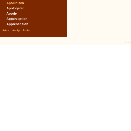
Apollinisch
Apologeten
Aporie
Apperzeption
Apprehension
|
|
|
A-Am
An-Ap
Ar-Au
© tex