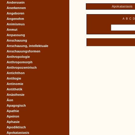
Anderssein
Apokatastasis
Anerkennen
Angeboren
Angenehm
A
B
C
D
Animismus
Anmut
Anpassung
Anschauung
Anschauung, intellektuale
Anschauungsformen
Anthropologie
Anthropomorph
Anthropozentrisch
Antichthon
Antilogie
Antinomie
Antithetik
Anästhesie
Äon
Apagogisch
Apathie
Apeiron
Aphasie
Apodiktisch
Apokatastasis