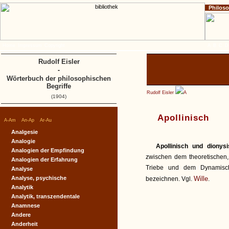
Philos
Home
Impressum
Copyright
A
B
C
D
Rudolf Eisler
-
Wörterbuch der philosophischen
Begriffe
Rudolf Eisler
A
(1904)
Apollinisch
|
|
|
A-Am
An-Ap
Ar-Au
Analgesie
Analogie
Apollinisch und dionys
Analogien der Empfindung
zwischen dem theoretischen,
Analogien der Erfahrung
Triebe und dem Dynamisch
Analyse
Analyse, psychische
Wille
bezeichnen. Vgl.
.
Analytik
Analytik, transzendentale
Anamnese
Andere
Anderheit