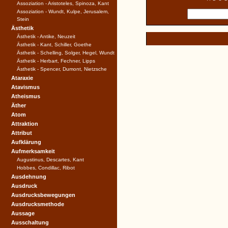
Assoziation - Aristoteles, Spinoza, Kant
Assoziation - Wundt, Kulpe, Jerusalem,
Stein
Ästhetik
Ästhetik - Antike, Neuzeit
Ästhetik - Kant, Schiller, Goethe
Ästhetik - Schelling, Solger, Hegel, Wundt
Ästhetik - Herbart, Fechner, Lipps
Ästhetik - Spencer, Dumont, Nietzsche
Ataraxie
Atavismus
Atheismus
Äther
Atom
Attraktion
Attribut
Aufklärung
Aufmerksamkeit
Augustinus, Descartes, Kant
Hobbes, Condillac, Ribot
Ausdehnung
Ausdruck
Ausdrucksbewegungen
Ausdrucksmethode
Aussage
Ausschaltung