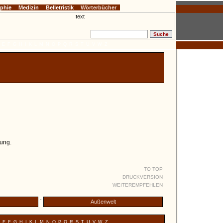
ophie
Medizin
Belletristik
Wörterbücher
E
F
G
H
I
K
L
M
N
O
P
Q
R
S
T
U
V
W
Z
ung.
TO TOP
DRUCKVERSION
WEITEREMPFEHLEN
-
Außenwelt
E
F
G
H
I
K
L
M
N
O
P
Q
R
S
T
U
V
W
Z