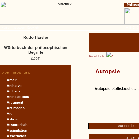
Philos
Home
Impressum
Copyright
A
B
C
D
Rudolf Eisler
-
Wörterbuch der philosophischen
Begriffe
Rudolf Eisler
A
(1904)
Autopsie
|
|
|
A-Am
An-Ap
Ar-Au
Arbeit
Archetyp
Autopsie
: Selbstbeobacht
Archeus
Architektonik
Argument
Ars magna
Art
Askese
Assertorisch
Autonomie
Assimilation
Assoziation
A
B
C
D