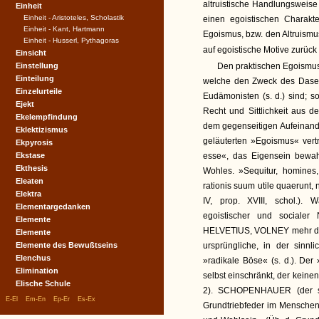
altruistische Handlungsweise s
Einheit
Einheit - Aristoteles, Scholastik
einen egoistischen Charakt
Einheit - Kant, Hartmann
Egoismus, bzw. den Altruismus
Einheit - Husserl, Pythagoras
auf egoistische Motive zurück 
Einsicht
Einstellung
Den praktischen Egoismus
Einteilung
welche den Zweck des Dasein
Einzelurteile
Eudämonisten (s. d.) sind; 
Ejekt
Recht und Sittlichkeit aus 
Ekelempfindung
dem gegenseitigen Aufeinande
Eklektizismus
geläuterten »Egoismus« vert
Ekpyrosis
Ekstase
esse«, das Eigensein bewahr
Ekthesis
Wohles. »Sequitur, homines,
Eleaten
rationis suum utile quaerunt, 
Elektra
IV, prop. XVIII, schol.)
Elementargedanken
egoistischer und socialer
Elemente
HELVETIUS, VOLNEY mehr das
Elemente
Elemente des Bewußtseins
ursprüngliche, in der sinn
Elenchus
»radikale Böse« (s. d.). Der
Elimination
selbst einschränkt, der keinen
Elische Schule
2). SCHOPENHAUER (der selb
|
|
|
|
E-El
Em-En
Ep-Er
Es-Ex
Grundtriebfeder im Menschen 