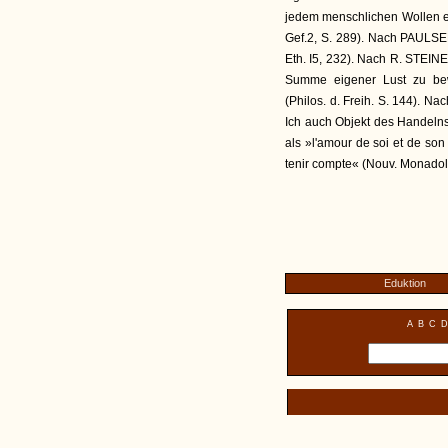
jedem menschlichen Wollen en
Gef.2, S. 289). Nach PAULSEN 
Eth. I5, 232). Nach R. STEIN
Summe eigener Lust zu bewir
(Philos. d. Freih. S. 144). N
Ich auch Objekt des Handelns
als »l'amour de soi et de son
tenir compte« (Nouv. Monadol.
Eduktion
A
B
C
D