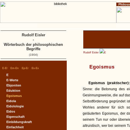
Philos
Home
Impressum
Copyright
A
B
C
D
Rudolf Eisler
-
Wörterbuch der philosophischen
Begriffe
Rudolf Eisler
E
(1904)
Egoismus
|
|
|
|
E-El
Em-En
Ep-Er
Es-Ex
E
E-Werte
Egoismus (praktischer)
Ebjoniten
Sinne: die Betonung des e
Eduktion
Gesinnungsweise, die auf das
Egoismus
Eidola
Selbstförderung gegründet is
Eidolologie
Wohles anderer für sich so
Eidos
geläuterten Egoismus, der d
Eigenschaft
seinem Tun nur oder überwi
Einbildungskraft
altruistisch, wer bei seinem
Einfachheit