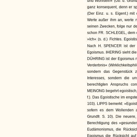
und Wohlsein« (Üb. d. Grundl
ganz konsequent, denn er s
(Der Einz. u. s. Eigent.) mi
Werte außer ihm an, werte n
seinen Zwecken, folge nur der
schon FR. SCHLEGEL, dem das
»Ich« (s. d.) Fichtes. Egoist
Nach H. SPENCER ist de
Egoismus. IHERING sieht die
DÜHRING ist der Egoismus ni
Verderbnis« (Wirklichkeitsphil
sondern das Gegenstück z
Interesses, sondern die un
berechtigten Anspruchs con
MEINONG begehrt egoistisch, 
f.). Das Egoistische im engste
103). LIPPS bemerkt: »Egoisti
sofern es dem Wollenden al
Grundfr. S. 10). Die neuere,
Berechtigung des »gesunden
Eudämonismus, die Rücksich
Egoismus die Rücksicht auf