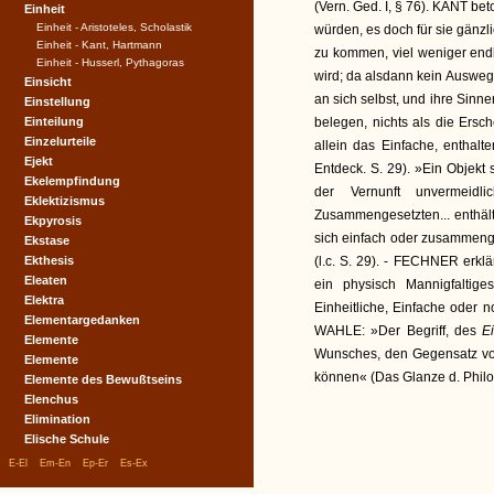
(Vern. Ged. I, § 76). KANT be
Einheit
Einheit - Aristoteles, Scholastik
würden, es doch für sie gänz
Einheit - Kant, Hartmann
zu kommen, viel weniger endli
Einheit - Husserl, Pythagoras
wird; da alsdann kein Ausweg 
Einsicht
an sich selbst, und ihre Sinn
Einstellung
Einteilung
belegen, nichts als die Ersc
Einzelurteile
allein das Einfache, enthalt
Ejekt
Entdeck. S. 29). »Ein Objekt s
Ekelempfindung
der Vernunft unvermeidl
Eklektizismus
Zusammengesetzten... enthält
Ekpyrosis
sich einfach oder zusammenge
Ekstase
Ekthesis
(l.c. S. 29). - FECHNER erklä
Eleaten
ein physisch Mannigfaltige
Elektra
Einheitliche, Einfache oder 
Elementargedanken
WAHLE: »Der Begriff, des
E
Elemente
Wunsches, den Gegensatz vo
Elemente
können« (Das Glanze d. Philos
Elemente des Bewußtseins
Elenchus
Elimination
Elische Schule
|
|
|
|
E-El
Em-En
Ep-Er
Es-Ex