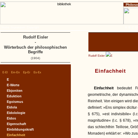
Philos
Home
Impressum
Copyright
A
B
C
D
Rudolf Eisler
-
Wörterbuch der philosophischen
Begriffe
Rudolf Eisler
E
(1904)
Einfachheit
|
|
|
|
E-El
Em-En
Ep-Er
Es-Ex
E
E-Werte
Einfachheit
bedeutet F
Ebjoniten
geometrische, der dynamische P
Eduktion
Reinheit. Von einigen wird di
Egoismus
Eidola
definiert: »Ens simplex dicitu
Eidolologie
§ 675), »est indivisibile« (l
Eidos
magnitudine« (l.c. § 678), »n
Eigenschaft
das schlechthin Teillose, Grö
Einbildungskraft
Monaden) erklärt er: »Wo zu
Einfachheit