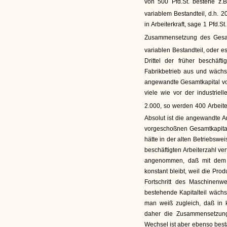
von 500 Pfd.St. bestehe z.
variablem Bestandteil, d.h. 2
in Arbeiterkraft, sage 1 Pfd.S
Zusammensetzung des Gesamtk
variablen Bestandteil, oder e
Drittel der früher beschäft
Fabrikbetrieb aus und wächs
angewandte Gesamtkapital von
viele wie vor der industrie
2.000, so werden 400 Arbeite
Absolut ist die angewandte Ar
vorgeschoßnen Gesamtkapital,
hätte in der alten Betriebswe
beschäftigten Arbeiterzahl ve
angenommen, daß mit dem 
konstant bleibt, weil die Pr
Fortschritt des Maschinenw
bestehende Kapitalteil wächst
man weiß zugleich, daß in 
daher die Zusammensetzung 
Wechsel ist aber ebenso best