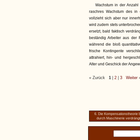
Wachstum in der Anzahl de
raschres Wachstum des in 
vollzieht sich aber nur inner
wird zudem stets unterbrochen 
ersetzt, bald faktisch verdrä
beständig Arbeiter aus der 
während die bloß quantitat
frische Kontingente verschl
attrahiert, hin- und hergesc
Alter und Geschick der Ange
« Zurück
1
|
2
|
3
Weiter
6. Die Kompensationstheorie b
durch Maschinerie verdrängt