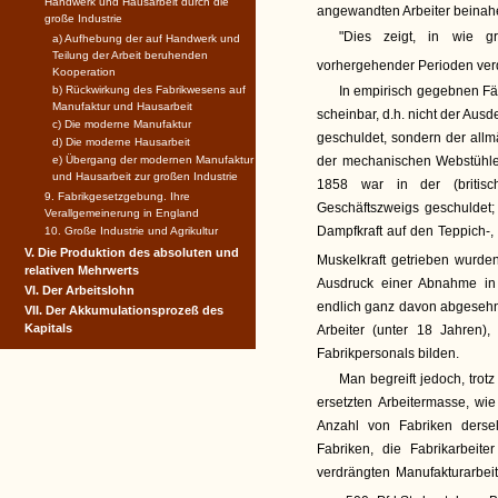
Handwerk und Hausarbeit durch die
angewandten Arbeiter beinahe 
große Industrie
"Dies zeigt, in wie g
a) Aufhebung der auf Handwerk und
Teilung der Arbeit beruhenden
vorhergehender Perioden verd
Kooperation
b) Rückwirkung des Fabrikwesens auf
In empirisch gegebnen Fäl
Manufaktur und Hausarbeit
scheinbar, d.h. nicht der Au
c) Die moderne Manufaktur
geschuldet, sondern der all
d) Die moderne Hausarbeit
e) Übergang der modernen Manufaktur
der mechanischen Webstühle 
und Hausarbeit zur großen Industrie
1858 war in der (britisc
9. Fabrikgesetzgebung. Ihre
Geschäftszweigs geschuldet
Verallgemeinerung in England
Dampfkraft auf den Teppich-,
10. Große Industrie und Agrikultur
V. Die Produktion des absoluten und
Muskelkraft getrieben wurden
relativen Mehrwerts
Ausdruck einer Abnahme in 
VI. Der Arbeitslohn
endlich ganz davon abgesehn,
VII. Der Akkumulationsprozeß des
Kapitals
Arbeiter (unter 18 Jahren
Fabrikpersonals bilden.
Man begreift jedoch, trot
ersetzten Arbeitermasse, wi
Anzahl von Fabriken derse
Fabriken, die Fabrikarbeite
verdrängten Manufakturarbei