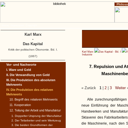
Philos
Home
Impressum
Copyright
Karl Marx
-
Das Kapital
Kritik der politischen Ökonomie. Bd. I.
Karl Marx
Das Kapital - Bd. I
I
Industrie
(1867)
Vor- und Nachworte
7. Repulsion und At
I. Ware und Geld
Maschinenbet
II. Die Verwandlung von Geld
III. Die Produktion des absoluten
Mehrwerts
« Zurück
1
|
2
|
3
Weiter
IV. Die Produktion des relativen
Mehrwerts
Alle zurechnungsfähigen
10. Begriff des relativen Mehrwerts
11. Kooperation
neue Einführung der Maschine
12. Teilung der Arbeit und Manufaktur
Handwerken und Manufakturen
1. Doppelter Ursprung der Manufaktur
Sklaverei des Fabrikarbeiter
2. Der Teilarbeiter und sein Werkzeug
die Maschinerie, nach den S
3. Die beiden Grundformen der