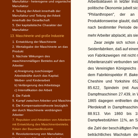
Arbeitssklaven in letzter Ins
Manufaktur - heterogene und organische
Manufaktur
politische Ökonomie jubelt s
4. Teilung der Arbeit innerhalb der
"Philanthropen", der an 
Manufaktur und Teilung der Arbeit
innerhalb der Gesellschaft
Produktionsweise glaubt, daß
5. Der kapitalistische Charakter der
nach bestimmter Periode de
Manufaktur
mehr Arbeiter abplackt, als sie
13. Maschinerie und große Industrie
1. Entwicklung der Maschinerie
Zwar zeigte sich schon 
2. Wertabgabe der Maschinerie an das
Seidenfabriken, daß auf ein
Produkt
von Fabrikzweigen mit nicht
3. Nächste Wirkungen des
maschinenmäßigen Betriebs auf den
Arbeiteranzahl verbunden sei
Arbeiter
des Vereinigten Königreichs
a) Aneignung zuschüssiger
dem Fabrikinspektor
R. Bake
Arbeitskräfte durch das Kapital.
Weiber- und Kinderarbeit
Cheshire und Yorkshire 65
b) Verlängerung des Arbeitstags
85.622, Spindeln (mit Aus
c) Intensifikation der Arbeit
Dampfmaschinen 27.439, in W
4. Die Fabrik
1865 dagegen enthielten di
5. Kampf zwischen Arbeiter und Maschine
6. Die Kompensationstheorie bezüglich
Pferdekraft in Dampfmaschin
der durch Maschinerie verdrängten
88.913. Von 1860 bis 1
Arbeiter
7. Repulsion und Attraktion von Arbeitern
Dampfwebstühlen 11%, an Sp
mit Entwicklung des Maschinenbetriebs.
die Zahl der beschäftigten 
Krisen der Baumwollindustrie
8. Revolutionierung von Manufaktur,
beträchtliches Wachstum der