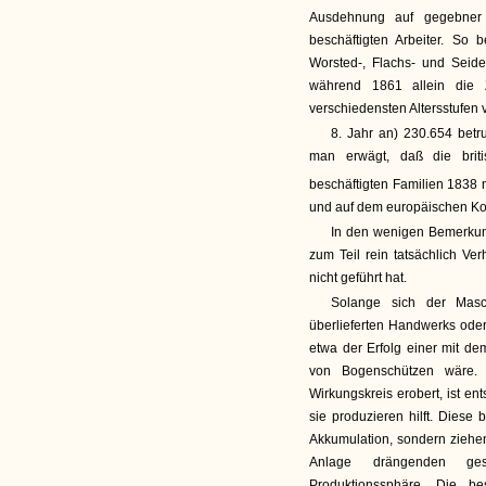
Ausdehnung auf gegebner 
beschäftigten Arbeiter. So 
Worsted-, Flachs- und Seide
während 1861 allein die 
verschiedensten Altersstufen
8. Jahr an) 230.654 betr
man erwägt, daß die brit
beschäftigten Familien 1838
und auf dem europäischen Kon
In den wenigen Bemerkun
zum Teil rein tatsächlich Ve
nicht geführt hat.
Solange sich der Masc
überlieferten Handwerks oder
etwa der Erfolg einer mit 
von Bogenschützen wäre. 
Wirkungskreis erobert, ist en
sie produzieren hilft. Diese 
Akkumulation, sondern ziehe
Anlage drängenden gesel
Produktionssphäre. Die b