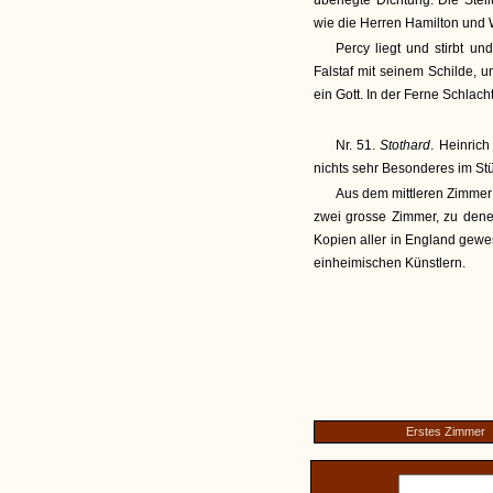
überlegte Dichtung. Die Stel
wie die Herren Hamilton und 
Percy liegt und stirbt un
Falstaf mit seinem Schilde, u
ein Gott. In der Ferne Schlach
Nr. 51.
Stothard
. Heinric
nichts sehr Besonderes im St
Aus dem mittleren Zimmer 
zwei grosse Zimmer, zu dene
Kopien aller in England gew
einheimischen Künstlern.
Erstes Zimmer