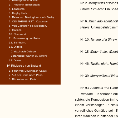
2. Birmingham und Soho.
Nr. 2.
Merry wifes of Winds
3. Theater in Birmingham.
4. Leasowes.
Peters
. Schlecht. Ein Spee
5. Hagley Park.
6. Reise von Birmingham nach Derby.
Nr. 6.
Much ado about noth
7. OIS THEMIS ESTI. Castleton.
8. Von Castleton bis Middleton.
Peters
. Unausgeführt; im
9. Matlock.
10. Chatsworth.
11. Fortsetzung der Reise.
Nr. 15.
Taming of a Shrew.
12. Blenheim.
13. Oxford.
Nr. 18
Winter-thale. Wheet
Christchurch College
Botanischer Garten zu Oxford
14. Dover.
Nr. 46.
Twelfth night. Hami
IV. Rückreise von England
1. Fahrt von Dover nach Calais.
2. Auf der Reise nach Paris.
Nr. 39.
Merry wifes of Win
3. Rückreise von Paris.
Nr. 93.
Antonius und Cleop
Tresham
. Ein schönes edl
schön; die Komposition im hoh
einem verständigen Rückbli
vortreffliches Gemälde sein.
ihrer Mädchen in bittender St