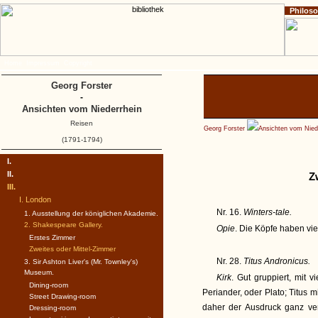
Philos
Home
Impressum
Copyright
Georg Forster
-
Ansichten vom Niederrhein
Reisen
Georg Forster
Ansichten vom Nied
(1791-1794)
I.
II.
Z
III.
I. London
Nr. 16.
Winters-tale.
1. Ausstellung der königlichen Akademie.
2. Shakespeare Gallery.
Opie
. Die Köpfe haben vi
Erstes Zimmer
Zweites oder Mittel-Zimmer
Nr. 28.
Titus Andronicus.
3. Sir Ashton Liver's (Mr. Townley's)
Museum.
Kirk
. Gut gruppiert, mit 
Dining-room
Periander, oder Plato; Titus 
Street Drawing-room
daher der Ausdruck ganz ver
Dressing-room