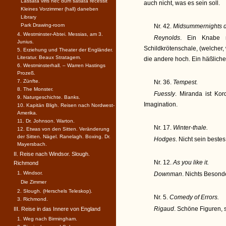
Lassata viris nec dum satiata recessit
auch nicht, was es sein soll.
Kleines Vorzimmer (hall) daneben
Library
Park Drawing-room
Nr. 42.
Midsummernights 
4. Westminster-Abtei. Messias, am 3.
Reynolds
. Ein Knabe m
Junius.
Schildkrötenschale, (welcher, 
5. Erziehung und Theater der Engländer.
Literatur. Beaux Stratagem.
die andere hoch. Ein häßlicher
6. Westminsterhall. – Warren Hastings
Prozeß.
7. Zünfte.
Nr. 36.
Tempest.
8. The Monster.
Fuessly
. Miranda ist Kor
9. Naturgeschichte. Banks.
Imagination.
10. Kapitän Bligh. Reisen nach Nordwest-
Amerika.
11. Dr. Johnson. Warton.
Nr. 17.
Winter-thale.
12. Etwas von den Sitten. Veränderung
der Sitten. Nägel. Ranelagh. Boxing. Dr.
Hodges
. Nicht sein beste
Mayersbach.
II. Reise nach Windsor. Slough.
Nr. 12.
As you like it.
Richmond
1. Windsor.
Downman
. Nichts Besond
Die Zimmer
2. Slough. (Herschels Teleskop).
Nr. 5.
Comedy of Errors.
3. Richmond.
Rigaud
. Schöne Figuren, 
III. Reise in das Innere von England
1. Weg nach Birmingham.