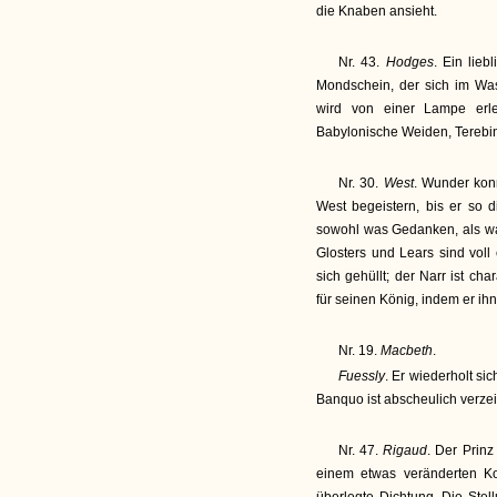
die Knaben ansieht.
Nr. 43.
Hodges
. Ein lieb
Mondschein, der sich im Was
wird von einer Lampe erle
Babylonische Weiden, Terebin
Nr. 30.
West
. Wunder kon
West begeistern, bis er so d
sowohl was Gedanken, als was
Glosters und Lears sind voll e
sich gehüllt; der Narr ist ch
für seinen König, indem er ihn 
Nr. 19.
Macbeth
.
Fuessly
. Er wiederholt si
Banquo ist abscheulich verzei
Nr. 47.
Rigaud
. Der Prinz
einem etwas veränderten K