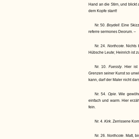
Hand an die Stirn, und blickt
dem Kopfe starrt!
Nr. 50.
Boydell
. Eine Skiz
referre sermones Deorum. –
Nr. 24.
Northcote
. Nichts
Hübsche Leute; Heinrich ist z
Nr. 10.
Fuessly
. Hier is
Grenzen seiner Kunst so unwi
kann, darf der Maler nicht dars
Nr. 54.
Opie
. Wie gewöhnl
einfach und warm. Hier erzäh
fein.
Nr. 4.
Kirk
. Zerrissene Kom
Nr. 26.
Northcote
. Matt, 