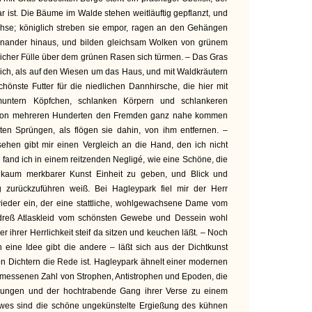
r ist. Die Bäume im Walde stehen weitläuftig gepflanzt, und
chse; königlich streben sie empor, ragen an den Gehängen
einander hinaus, und bilden gleichsam Wolken von grünem
icher Fülle über dem grünen Rasen sich türmen. – Das Gras
ich, als auf den Wiesen um das Haus, und mit Waldkräutern
chönste Futter für die niedlichen Dannhirsche, die hier mit
muntern Köpfchen, schlanken Körpern und schlankeren
 von mehreren Hunderten den Fremden ganz nahe kommen
hten Sprüngen, als flögen sie dahin, von ihm entfernen. –
sehen gibt mir einen Vergleich an die Hand, den ich nicht
 fand ich in einem reitzenden Negligé, wie eine Schöne, die
it kaum merkbarer Kunst Einheit zu geben, und Blick und
 zurückzuführen weiß. Bei Hagleypark fiel mir der Herr
ieder ein, der eine stattliche, wohlgewachsene Dame vom
-dreß Atlaskleid vom schönsten Gewebe und Dessein wohl
ler ihrer Herrlichkeit steif da sitzen und keuchen läßt. – Noch
 eine Idee gibt die andere – läßt sich aus der Dichtkunst
n Dichtern die Rede ist. Hagleypark ähnelt einer modernen
emessenen Zahl von Strophen, Antistrophen und Epoden, die
eilungen und der hochtrabende Gang ihrer Verse zu einem
wes sind die schöne ungekünstelte Ergießung des kühnen