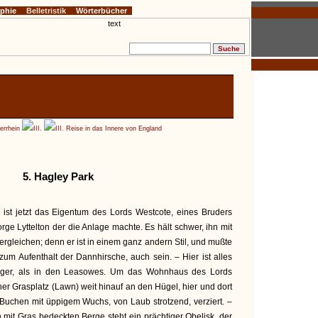
ophie
Belletristik
Wörterbücher
errhein
III.
III. Reise in das Innere von England
5. Hagley Park
z ist jetzt das Eigentum des Lords Westcote, eines Bruders
e Lyttelton der die Anlage machte. Es hält schwer, ihn mit
rgleichen; denn er ist in einem ganz andern Stil, und mußte
um Aufenthalt der Dannhirsche, auch sein. – Hier ist alles
läuftiger, als in den Leasowes. Um das Wohnhaus des Lords
cher Grasplatz (Lawn) weit hinauf an den Hügel, hier und dort
Buchen mit üppigem Wuchs, von Laub strotzend, verziert. –
 mit Gras bedeckten Berge steht ein prächtiger Obelisk, der