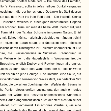
issimumque poëtam hindeutete. – Die Grotte des Eremiten,
lton's Penseroso, sollte in tiefes heiliges Dunkel vergraben
ezeichnen, die der herrschende Gedanke ist. Statt dessen
an aus dem Park ins freie Feld geht. – Die Inschrift: Omnia
em Häuschen, welches in einer ganz beschränkten Gegend
n dem schönen Turm, wo man die halbe Welt überschaut, weit
 Turm ist in der Tat das Schönste im ganzen Garten. Er ist
e mit Epheu höchst malerisch bekleidet; es hängt mit dicht
in Pelzmantel daran herab, und übersteigt seine höchsten
ssicht, deren Umfang wie ihr Reichtum unermeßlich ist. Die
shire, die Blackmountains in Südwales, Radnortump in
e Meilen entfernt, die Haberleyhills in Worcestershire, die
 Shropshire, endlich Dudley und Rowley liegen alle umher;
Gottes zu den Füßen des Wanderers, der auf dieser Warte
 breit bis hin an jene Gebirge. Eine Rotonda, eine Säule, auf
es verstorbenen Prinzen von Wales steht, ein bedeckter Sitz
kade, die zwischen überhängenden Wipfeln der Bäume in
liche Partien dieses großen Lustgartens, den auch ein gutes
hwohl der Würde des Besitzers angemessenes Wohnhaus
diesem Garten angebracht; doch auch der steht nicht an seiner
ngeleitet, nicht vorbereitet. Ein schönes Pfarrhaus, wie eine
ack, außerhalb des Parkes, doch daran stoßend und damit