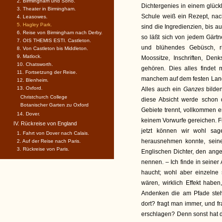
2. Birmingham und Soho.
Dichtergenies in einem glück
3. Theater in Birmingham.
Schule weiß ein Rezept, nac
4. Leasowes.
5. Hagley Park.
sind die Ingredienzien, bis a
6. Reise von Birmingham nach Derby.
so läßt sich von jedem Gärt
7. OIS THEMIS ESTI. Castleton.
und blühendes Gebüsch, r
8. Von Castleton bis Middleton.
9. Matlock.
Moossitze, Inschriften, Den
10. Chatsworth.
gehören. Dies alles finde
11. Fortsetzung der Reise.
manchem auf dem festen Lande
12. Blenheim.
13. Oxford.
Alles auch ein
Ganzes
bilde
Christchurch College
diese Absicht werde schon 
Botanischer Garten zu Oxford
Gebiete trennt, vollkommen er
14. Dover.
keinem Vorwurfe gereichen. F
IV. Rückreise von England
jetzt können wir wohl sag
1. Fahrt von Dover nach Calais.
herausnehmen konnte, seine
2. Auf der Reise nach Paris.
3. Rückreise von Paris.
Englischen Dichter, den ang
nennen. – Ich finde in seiner
haucht; wohl aber einzelne 
wären, wirklich Effekt habe
Andenken die am Pfade steh
dort? fragt man immer, und fr
erschlagen? Denn sonst hat d