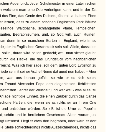
lichen Augenblick. Jeder Schulmeister in einer Lateinischen
h welchem man eine Ode verfertigen kann; und in der Tat
uf das Eine, das Genie des Dichters, überall zu haben. Eben
ner lernen, dass zu einem schönen Englischen Park Bäume
ieselnde Waldbäche, schlängelnde Pfade, Tempelchen,
ksäulen, Begräbnisurnen, und, so Gott will, auch Ruinen,
t man denn in so manchem Garten in England, wie in so
, der im Englischen Geschmack sein soll. Allein, dass dies
n sollte, daran wird selten gedacht; weil man sicher glaubt,
durch die Hecke, die das Grundstück vom nachbarlichen
reicht. Was ich hier sage, soll dem guten Lord Lyttelton zu
riede sei mit seiner Asche! Nemo dat quod non habet. – Aber
en, was uns besser gefällt, so wie er es sich selbst
n Freund Alexander Pope den elegantesten, lieblichsten
enehmsten Lehrer der Weisheit, und wer weiß was alles, zu
 Anlage nicht die Einheit, die einen Zauber durch das Ganze
schöne Partien, die, wenn sie schicklicher an ihrem Orte
n, und entzücken würden. So z.B. ist die Urne zu Pope'ns
t, schön und in herrlichem Geschmack. Allein warum just
agt umsonst. Liegt er etwa dort begraben, oder ward er dort
ie Stelle schlechterdings nichts Auszeichnendes, nichts das