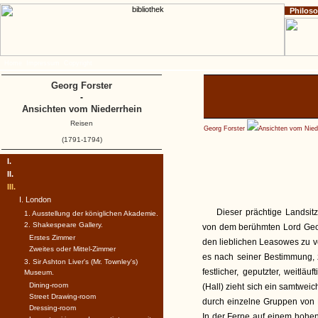
Philos
Home
Impressum
Copyright
Georg Forster
-
Ansichten vom Niederrhein
Reisen
Georg Forster
Ansichten vom Nied
(1791-1794)
I.
II.
III.
I. London
Dieser prächtige Landsit
1. Ausstellung der königlichen Akademie.
2. Shakespeare Gallery.
von dem berühmten Lord Georg
Erstes Zimmer
den lieblichen Leasowes zu ve
Zweites oder Mittel-Zimmer
es nach seiner Bestimmung, z
3. Sir Ashton Liver's (Mr. Townley's)
festlicher, geputzter, weit
Museum.
Dining-room
(Hall) zieht sich ein samtwei
Street Drawing-room
durch einzelne Gruppen von 
Dressing-room
In der Ferne auf einem hohen