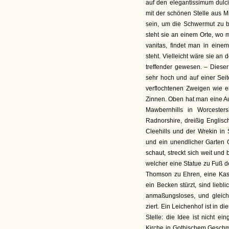
auf den elegantissimum dulc
mit der schönen Stelle aus Mi
sein, um die Schwermut zu b
steht sie an einem Orte, wo m
vanitas, findet man in ein
steht. Vielleicht wäre sie a
treffender gewesen. – Dieser
sehr hoch und auf einer Seit
verflochtenen Zweigen wie e
Zinnen. Oben hat man eine Au
Mawbernhills in Worcester
Radnorshire, dreißig Englisch
Cleehills und der Wrekin in
und ein unendlicher Garten 
schaut, streckt sich weit und
welcher eine Statue zu Fuß d
Thomson zu Ehren, eine Kas
ein Becken stürzt, sind lieb
anmaßungsloses, und gleic
ziert. Ein Leichenhof ist in 
Stelle: die Idee ist nicht ei
Kirche in Gothischem Geschm