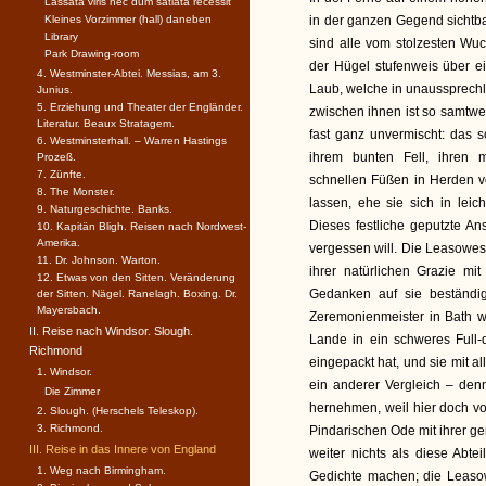
Lassata viris nec dum satiata recessit
Kleines Vorzimmer (hall) daneben
in der ganzen Gegend sichtba
Library
sind alle vom stolzesten Wu
Park Drawing-room
der Hügel stufenweis über 
4. Westminster-Abtei. Messias, am 3.
Laub, welche in unaussprechl
Junius.
5. Erziehung und Theater der Engländer.
zwischen ihnen ist so samtwe
Literatur. Beaux Stratagem.
fast ganz unvermischt: das s
6. Westminsterhall. – Warren Hastings
ihrem bunten Fell, ihren 
Prozeß.
7. Zünfte.
schnellen Füßen in Herden
8. The Monster.
lassen, ehe sie sich in leic
9. Naturgeschichte. Banks.
Dieses festliche geputzte An
10. Kapitän Bligh. Reisen nach Nordwest-
Amerika.
vergessen will. Die Leasowes
11. Dr. Johnson. Warton.
ihrer natürlichen Grazie m
12. Etwas von den Sitten. Veränderung
Gedanken auf sie beständig
der Sitten. Nägel. Ranelagh. Boxing. Dr.
Mayersbach.
Zeremonienmeister in Bath w
II. Reise nach Windsor. Slough.
Lande in ein schweres Full
Richmond
eingepackt hat, und sie mit al
1. Windsor.
ein anderer Vergleich – denn
Die Zimmer
hernehmen, weil hier doch vo
2. Slough. (Herschels Teleskop).
3. Richmond.
Pindarischen Ode mit ihrer g
III. Reise in das Innere von England
weiter nichts als diese Abt
1. Weg nach Birmingham.
Gedichte machen; die Leaso