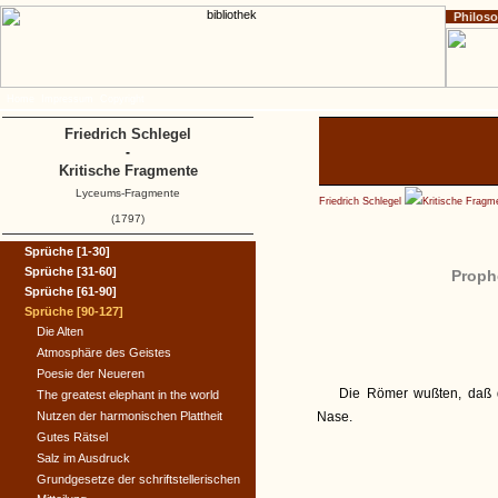
Philos
Home
Impressum
Copyright
Friedrich Schlegel
-
Kritische Fragmente
Lyceums-Fragmente
Friedrich Schlegel
Kritische Fragm
(1797)
Sprüche [1-30]
Sprüche [31-60]
Proph
Sprüche [61-90]
Sprüche [90-127]
Die Alten
Atmosphäre des Geistes
Poesie der Neueren
Die Römer wußten, daß d
The greatest elephant in the world
Nutzen der harmonischen Plattheit
Nase.
Gutes Rätsel
Salz im Ausdruck
Grundgesetze der schriftstellerischen