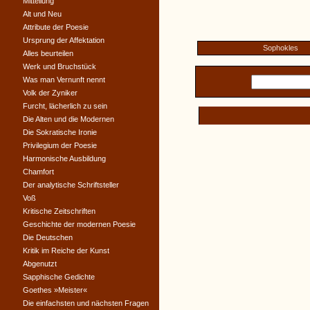
Mitteilung
Alt und Neu
Attribute der Poesie
Ursprung der Affektation
Sophokles
Alles beurteilen
Werk und Bruchstück
Was man Vernunft nennt
Volk der Zyniker
Furcht, lächerlich zu sein
Die Alten und die Modernen
Die Sokratische Ironie
Privilegium der Poesie
Harmonische Ausbildung
Chamfort
Der analytische Schriftsteller
Voß
Kritische Zeitschriften
Geschichte der modernen Poesie
Die Deutschen
Kritik im Reiche der Kunst
Abgenutzt
Sapphische Gedichte
Goethes »Meister«
Die einfachsten und nächsten Fragen