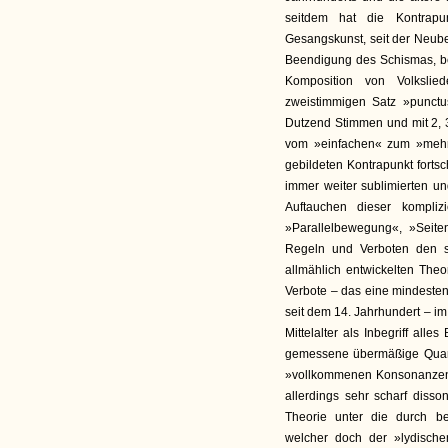
seitdem hat die Kontrapu
Gesangskunst, seit der Neub
Beendigung des Schismas, b
Komposition von Volksli
zweistimmigen Satz »punct
Dutzend Stimmen und mit 2, 
vom »einfachen« zum »mehr
gebildeten Kontrapunkt forts
immer weiter sublimierten u
Auftauchen dieser kompliz
»Parallelbewegung«, »Sei
Regeln und Verboten den s
allmählich entwickelten The
Verbote – das eine mindesten
seit dem 14. Jahrhundert – i
Mittelalter als Inbegriff al
gemessene übermäßige Quart, 
»vollkommenen Konsonanzen«,
allerdings sehr scharf disso
Theorie unter die durch be
welcher doch der »lydischen