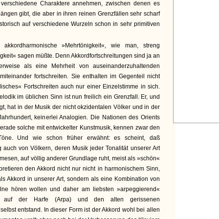
h verschiedene Charaktere annehmen, zwischen denen es
gängen gibt, die aber in ihren reinen Grenzfällen sehr scharf
torisch auf verschiedene Wurzeln schon in sehr primitiven
 akkordharmonische »Mehrtönigkeit«, wie man, streng
keit« sagen müßte. Denn Akkordfortschreitungen sind ja an
erweise als eine Mehrheit von auseinanderzuhaltenden
iteinander fortschreiten. Sie enthalten im Gegenteil nicht
sches« Fortschreiten auch nur einer Einzelstimme in sich.
odik im üblichen Sinn ist nun freilich ein Grenzfall. Er, und
t, hat in der Musik der nicht okzidentalen Völker und in der
ahrhundert, keinerlei Analogien. Die Nationen des Orients
erade solche mit entwickelter Kunstmusik, kennen zwar den
öne. Und wie schon früher erwähnt: es scheint, daß
 auch von Völkern, deren Musik jeder Tonalität unserer Art
amesen, auf völlig anderer Grundlage ruht, meist als »schön«
erpretieren den Akkord nicht nur nicht in harmonischem Sinn,
als Akkord in unserer Art, sondern als eine Kombination von
nzelne hören wollen und daher am liebsten »arpeggierend«
r auf der Harfe (Arpa) und den alten gerissenen
elbst entstand. In dieser Form ist der Akkord wohl bei allen