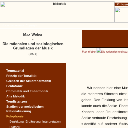
Philos
Home
Impressum
Copyright
Max Weber
-
Die rationalen und soziologischen
Grundlagen der Musik
Max Weber
Die rationalen und so
(1921)
Tonmaterial
Prinzip der Tonalität
Grenzen der Akkordharmonik
Pentatonik
Wir nennen hier eine Mus
Chromatik und Enharmonik
die mehreren Stimmen nicht 
Alte Melodik
gehen. Den Einklang von In
Tondistanzen
kannte auch die Antike. Eben
Stadien der melodischen
Rationalisierung
Knaben- oder Frauenstimmen
Polyphonie
Antike vertraute Erscheinung. 
Begleitung, Ergänzung, Interpretation
»Identität auf anderer Stu
Diatonik