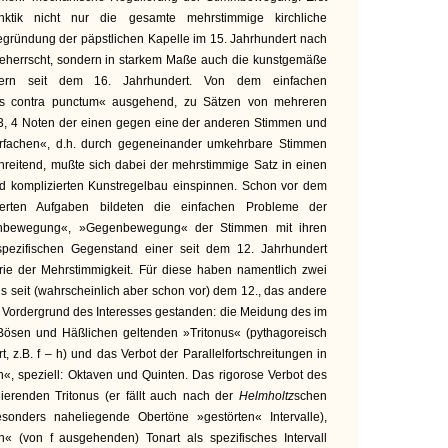
nktik nicht nur die gesamte mehrstimmige kirchliche
egründung der päpstlichen Kapelle im 15. Jahrhundert nach
eherrscht, sondern in starkem Maße auch die kunstgemäße
edern seit dem 16. Jahrhundert. Von dem einfachen
us contra punctum« ausgehend, zu Sätzen von mehreren
3, 4 Noten der einen gegen eine der anderen Stimmen und
fachen«, d.h. durch gegeneinander umkehrbare Stimmen
chreitend, mußte sich dabei der mehrstimmige Satz in einen
nd komplizierten Kunstregelbau einspinnen. Schon vor dem
ierten Aufgaben bildeten die einfachen Probleme der
tenbewegung«, »Gegenbewegung« der Stimmen mit ihren
pezifischen Gegenstand einer seit dem 12. Jahrhundert
orie der Mehrstimmigkeit. Für diese haben namentlich zwei
s seit (wahrscheinlich aber schon vor) dem 12., das andere
m Vordergrund des Interesses gestanden: die Meidung des im
les Bösen und Häßlichen geltenden »Tritonus« (pythagoreisch
z.B. f – h) und das Verbot der Parallelfortschreitungen in
 speziell: Oktaven und Quinten. Das rigorose Verbot des
nierenden Tritonus (er fällt auch nach der
Helmholtz
schen
sonders naheliegende Obertöne »gestörten« Intervalle),
« (von f ausgehenden) Tonart als spezifisches Intervall