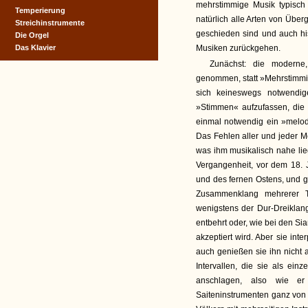
mehrstimmige Musik typisc
Temperierung
natürlich alle Arten von Über
Streichinstrumente
geschieden sind und auch his
Die Orgel
Das Klavier
Musiken zurückgehen.
Zunächst: die moderne,
genommen, statt »Mehrstimmig
sich keineswegs notwendig
»Stimmen« aufzufassen, die m
einmal notwendig ein »melodi
Das Fehlen aller und jeder Mel
was ihm musikalisch nahe lieg
Vergangenheit, vor dem 18. J
und des fernen Ostens, und g
Zusammenklang mehrerer T
wenigstens der Dur-Dreiklang
entbehrt oder, wie bei den Si
akzeptiert wird. Aber sie int
auch genießen sie ihn nicht 
Intervallen, die sie als ei
anschlagen, also wie e
Saiteninstrumenten ganz von s