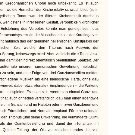
en Gregorianischen Choral noch unbekannt. Es ist auch
en, wo die Herrschaft der Kirche relativ schwach blieb (so in
lydischen Tonart war der älteren Kirchenmusik durchaus
ie, wenigstens in ihrer reinen Gestalt, verpönt: kein kirchlicher
ie Entstehung des Verbotes könnte man geneigt sein, das
etrachordsystems in die Musiktheorie seit der Karolingerzeit
cht natürlich das der genuinen hellenischen Kunstpraxis der
sischen Zeit, welche den Tritonus nach Ausweis der
 Sprung, keineswegs mied. Aber vielleicht die »Tonalitäts«-
nd damit der indirekt orientalisch beeinflußten Spätzeit. Der
ch außerhalb unserer harmonischen Gewöhnung melodisch
en zu sein, und eine Folge von drei Ganztonschritten meiden
erschiedene Musiken als eine melodische Härte, ohne daß
e, inwieweit dabei etwa »tonale« Empfindungen – die Wirkung
art – mitspielen. Es ist an sich, wenn man einmal Ganz- und
nt hat, auch ohnedies verständlich, daß man einen irgendwie
er: im Ganzton und im Halbton oder in zwei Ganztönen und
sch Erfreulichere und Normale empfand. Für eine rationale
, den Tritonus (und seine Umkehrung, die verminderte Quint)
als die Quintenbeziehung und damit die »Tonalität« im
-Quinten-Teilung der Oktave zerschneidendes Intervall