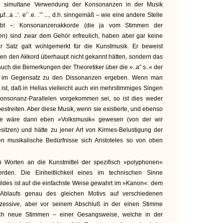
e simultane Verwendung der Konsonanzen in der Musik
f...a ..’. e’´.e. .’˜ ..., d.h. sinngemäß – wie eine andere Stelle
rgibt –: Konsonanzenakkorde (die ja vom Stimmen der
en) sind zwar dem Gehör erfreulich, haben aber gar keine
r Satz galt wohlgemerkt für die Kunstmusik. Er beweist
enen den Akkord überhaupt nicht gekannt hätten, sondern das
uch die Bemerkungen der Theoretiker über die »..a˜ s..« der
 im Gegensatz zu den Dissonanzen ergeben. Wenn man
ist, daß in Hellas vielleicht auch ein mehrstimmiges Singen
Konsonanz-Parallelen vorgekommen sei, so ist dies weder
estreiten. Aber diese Musik, wenn sie existierte, und ebenso
de wäre dann eben »Volksmusik« gewesen (von der wir
itzen) und hätte zu jener Art von Kirmes-Belustigung der
n musikalische Bedürfnisse sich Aristoteles so von oben
 Worten an die Kunstmittel der spezifisch »polyphonen«
erden. Die Einheitlichkeit eines im technischen Sinne
ldes ist auf die einfachste Weise gewahrt im »Kanon«: dem
 Ablaufs genau des gleichen Motivs auf verschiedenen
zessive, aber vor seinem Abschluß in der einen Stimme
ch neue Stimmen – einer Gesangsweise, welche in der