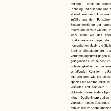
entlang –, denkt die Kontra
Richtung und erst dann und nur
akkordharmonisch konstruie
zufällig aus dem Fortschr
Zusammenklänge der harmon
relativ und ist es in weitem
wohl mehr, als das zorn
Spätrenaissance gegen die 
homophonen Musik, die Stel
Berliner Singakademie), de
Verdammungsurteil gegen al
gelegentlich auch seines Sch
Schwierigkeit für das modern
schaffenden Künstlern –,
Pa
interpretieren, wie sie selb
speziell die Kontrapunktik, i
Vorstufen erst seit dem 15
Vollender. Keine andere Epoch
irriger Quelleninterpretati
Vorstufen dieses Zustandes,
ähnlich wie im Abendland finde