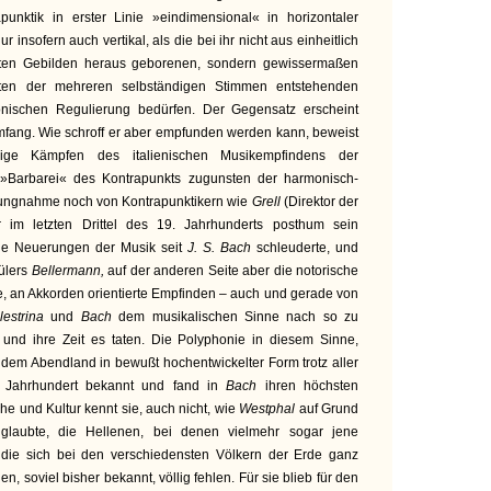
punktik in erster Linie »eindimensional« in horizontaler
 insofern auch vertikal, als die bei ihr nicht aus einheitlich
rten Gebilden heraus geborenen, sondern gewissermaßen
eiten der mehreren selbständigen Stimmen entstehenden
ischen Regulierung bedürfen. Der Gegensatz erscheint
 Umfang. Wie schroff er aber empfunden werden kann, beweist
ige Kämpfen des italienischen Musikempfindens der
»Barbarei« des Kontrapunkts zugunsten der harmonisch-
lungnahme noch von Kontrapunktikern wie
Grell
(Direktor der
r im letzten Drittel des 19. Jahrhunderts posthum sein
le Neuerungen der Musik seit
J. S. Bach
schleuderte, und
ülers
Bellermann,
auf der anderen Seite aber die notorische
e, an Akkorden orientierte Empfinden – auch und gerade von
lestrina
und
Bach
dem musikalischen Sinne nach so zu
st und ihre Zeit es taten. Die Polyphonie in diesem Sinne,
st dem Abendland in bewußt hochentwickelter Form trotz aller
. Jahrhundert bekannt und fand in
Bach
ihren höchsten
e und Kultur kennt sie, auch nicht, wie
Westphal
auf Grund
on glaubte, die Hellenen, bei denen vielmehr sogar jene
 die sich bei den verschiedensten Völkern der Erde ganz
n, soviel bisher bekannt, völlig fehlen. Für sie blieb für den