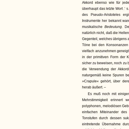
Akkord ebenso wie für jed
überhaupt das letzte Wort .‘ s.µ
des Pseudo-Aristoteles e
Instrumente her bekannt war
musikalische
Bedeutung.
De
natürlich nicht, daß die Hell
Gegenteil, welches übrigens a
Töne bei den Konsonanzen
vielfach anzunehmen geneigt 
in der primitiven Form der 
sicher zu beweisen, noch zu b
die Verwendung der Akkor
naturgemäß keine Spuren bes
»Crapule« gehört, über dere
herab äußert. –
Es muß noch mit einigen
Mehrstimmigkeit erinnert w
polyphonen, melodiösen Gebi
einfachen Miteinander des
Tonstufen durch dessen suk
eintretende Übernahme dur