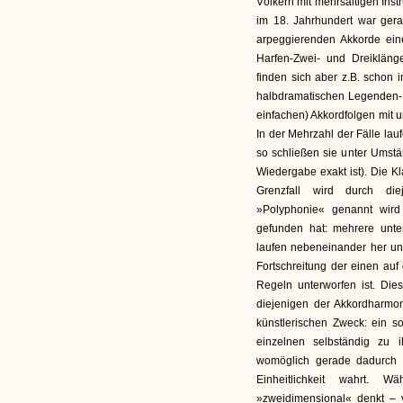
Völkern mit mehrsaitigen Inst
im 18. Jahrhundert war ger
arpeggierenden Akkorde ein
Harfen-Zwei- und Dreiklän
finden sich aber z.B. schon
halbdramatischen Legenden-R
einfachen) Akkordfolgen mit 
In der Mehrzahl der Fälle la
so schließen sie unter Umstä
Wiedergabe exakt ist). Die K
Grenzfall wird durch diej
»Polyphonie« genannt wird
gefunden hat: mehrere unter
laufen nebeneinander her un
Fortschreitung der einen au
Regeln unterworfen ist. Die
diejenigen der Akkordharmon
künstlerischen Zweck: ein s
einzelnen selbständig zu
womöglich gerade dadurch d
Einheitlichkeit wahrt. 
»zweidimensional« denkt – v