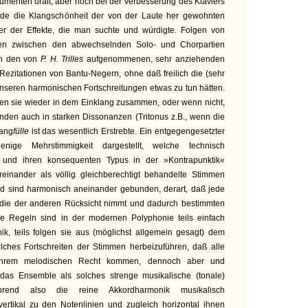
rumenten uralt; aber noch bei der Verbesserung des Klaviers
ade die Klangschönheit der von der Laute her gewohnten
er der Effekte, die man suchte und würdigte. Folgen von
gen zwischen den abwechselnden Solo- und Chorpartien
 in den von
P. H. Trilles
aufgenommenen, sehr anziehenden
ezitationen von Bantu-Negern, ohne daß freilich die (sehr
unseren harmonischen Fortschreitungen etwas zu tun hätten.
ufen sie wieder in dem Einklang zusammen, oder wenn nicht,
nden auch in starken Dissonanzen (Tritonus z.B., wenn die
lang
fülle
ist das wesentlich Erstrebte. Ein entgegengesetzter
enige Mehrstimmigkeit dargestellt, welche technisch
 und ihren konsequenten Typus in der »Kontrapunktik«
einander als völlig gleichberechtigt behandelte Stimmen
d sind harmonisch aneinander gebunden, derart, daß jede
f die der anderen Rücksicht nimmt und dadurch bestimmten
se Regeln sind in der modernen Polyphonie teils einfach
ik, teils folgen sie aus (möglichst allgemein gesagt) dem
olches Fortschreiten der Stimmen herbeizuführen, daß alle
 ihrem melodischen Recht kommen, dennoch aber und
as Ensemble als solches strenge musikalische (tonale)
Während also die reine Akkordharmonik musikalisch
ertikal zu den Notenlinien und zugleich horizontal ihnen