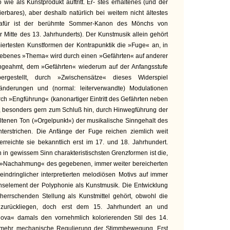
wie als Kunstprodukt auftritt. Er- stes erhaltenes (und der
ierbares), aber deshalb natürlich bei weitem nicht ältestes
 dafür ist der berühmte Sommer-Kanon des Mönchs von
r Mitte des 13. Jahrhunderts). Der Kunstmusik allein gehört
iertesten Kunstformen der Kontrapunktik die »Fuge« an, in
ebenes »Thema« wird durch einen »Gefährten« auf anderer
chgeahmt, dem »Gefährten« wiederum auf der Anfangsstufe
rgestellt, durch »Zwischensätze« dieses Widerspiel
änderungen und (normal: leiterverwandte) Modulationen
urch »Engführung« (kanonartiger Eintritt des Gefährten neben
 besonders gern zum Schluß hin, durch Hinwegführung der
tenen Ton (»Orgelpunkt«) der musikalische Sinngehalt des
nterstrichen. Die Anfänge der Fuge reichen ziemlich weit
 erreichte sie bekanntlich erst im 17. und 18. Jahrhundert.
 in gewissem Sinn charakteristischsten Grenzformen ist die,
re, »Nachahmung« des gegebenen, immer weiter bereicherten
indringlicher interpretierten melodiösen Motivs auf immer
selement der Polyphonie als Kunstmusik. Die Entwicklung
eherrschenden Stellung als Kunstmittel gehört, obwohl die
 zurückliegen, doch erst dem 15. Jahrhundert an und
nova« damals den vornehmlich kolorierenden Stil des 14.
e mehr mechanische Regulierung der Stimmbewegung. Erst