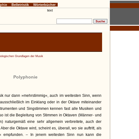
ophie
Belletristik
Wörterbücher
ziologischen Grundlagen der Musik
Polyphonie
ik nur dann »mehrstimmig«, auch im weitesten Sinn, wenn
ausschließlich im Einklang oder in der Oktave miteinander
strumenten und Singstimmen kennen fast alle Musiken und
so ist die Begleitung von Stimmen in Oktaven (Männer- und
) naturgemäß eine sehr allgemein verbreitete, auch der
Aber die Oktave wird, scheint es, überall, wo sie auftritt, als
fe« empfunden. – In jenem weitesten Sinn nun kann die