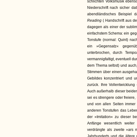
schlichten Volksmusik ebenso 
Niederschrift nach sicher dat
abendländisches Beispiel
Reading
( Handschrift aus de
dagegen als einer der sublim
einfachstem Schema: ein geg
Tonstufe (normal: Quint) na
ein »Gegensatz« gegenübe
unterbrochen, durch Tempo
vermannigfaltigt, eventuell d
dem Thema selbst) und auch,
Stimmen über einen ausgehal
Gebildes konzentriert und u
zurück. Ihre Vollentwicklung
Auch außerhalb dieser beiden
sei es strengere oder freie
und von allen Seiten immer e
anderen Tonstufen das Leben
der »Imitation« zu dieser b
Anfänge wesentlich weiter
verdrängte als zweite »ars 
Jahrhunderts und die älter