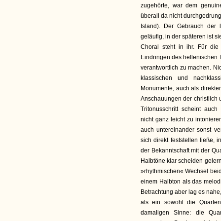
zugehörte, war dem genuin
überall da nicht durchgedrung
Island). Der Gebrauch der 
geläufig, in der späteren ist s
Choral steht in ihr. Für d
Eindringen des hellenischen T
verantwortlich zu machen. Ni
klassischen und nachklas
Monumente, auch als direkten
Anschauungen der christlich u
Tritonusschritt scheint au
nicht ganz leicht zu intonier
auch untereinander sonst v
sich direkt feststellen ließ
der Bekanntschaft mit der Qu
Halbtöne klar scheiden geler
»rhythmischen« Wechsel beid
einem Halbton als das melodi
Betrachtung aber lag es nahe
als ein sowohl die Quarten
damaligen Sinne: die Quart