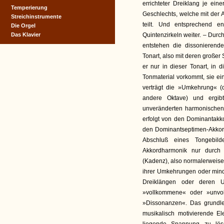
errichteter Dreiklang je ein
Temperierung
Geschlechts, welche mit der 
Streichinstrumente
teilt. Und entsprechend e
Die Orgel
Das Klavier
Quintenzirkeln weiter. – Durc
entstehen die dissonierend
Tonart, also mit deren großer
er nur in dieser Tonart, in
Tonmaterial vorkommt, sie ei
verträgt die »Umkehrung« (
andere Oktave) und ergib
unveränderten harmonischen 
erfolgt von den Dominantakko
den Dominantseptimen-Akkord
Abschluß eines Tongebild
Akkordharmonik nur durch 
(Kadenz), also normalerweise
ihrer Umkehrungen oder mind
Dreiklängen oder deren U
»vollkommene« oder »unvol
»Dissonanzen«. Das grundle
musikalisch motivierende E