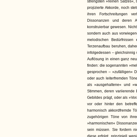
strengsten »reinen Satzes«, 
projizierte Akkorde, noch s
ihren Fortschreitungen v
Dissonanzen und deren Au
konstruierbar gewesen. Nicht
sondern auch aus vorwiegen
melodischen Bedürfnissen 
Terzenaufbau beruhen, dahe
infolgedessen – gleichsinnig 
Auflösung in einen ganz neu
finden: die sogenannten »me
gesprochen – »zufälligen« 
oder auch leiterfremden Tön
als »ausgehaltene« und »wi
Stimmen, deren variierende
Gebildes prägt, oder als »
vor oder hinter den betref
harmonisch akkordfremde Tö
zugehörigen Töne von ihrer
»harmonischen« Dissonanzen, 
sein müssen. Sie fordern ni
diese erfolgt, prinzipiell w