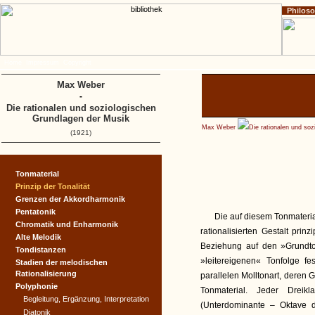
Philos
Home
Impressum
Copyright
Max Weber
-
Die rationalen und soziologischen
Grundlagen der Musik
Max Weber
Die rationalen und so
(1921)
Tonmaterial
Prinzip der Tonalität
Grenzen der Akkordharmonik
Pentatonik
Die auf diesem Tonmateria
Chromatik und Enharmonik
rationalisierten Gestalt prin
Alte Melodik
Beziehung auf den »Grundto
Tondistanzen
»leitereigenen« Tonfolge fe
Stadien der melodischen
Rationalisierung
parallelen Molltonart, deren G
Polyphonie
Tonmaterial. Jeder Dreik
Begleitung, Ergänzung, Interpretation
(Unterdominante – Oktave d
Diatonik