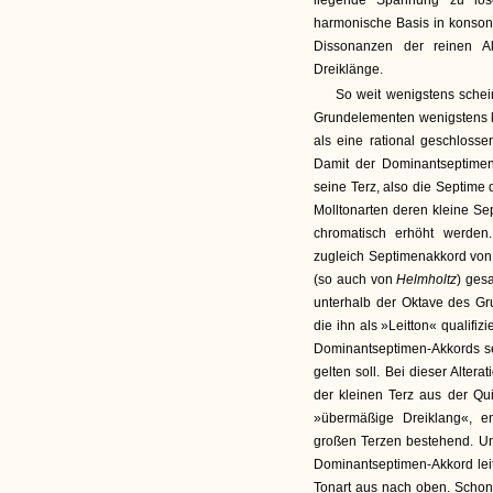
liegende Spannung zu löse
harmonische Basis in konsona
Dissonanzen der reinen Ak
Dreiklänge.
So weit wenigstens schein
Grundelementen wenigstens k
als eine rational geschlosse
Damit der Dominantseptimen
seine Terz, also die Septime 
Molltonarten deren kleine Se
chromatisch erhöht werden
zugleich Septimenakkord von E
(so auch von
Helmholtz
) ges
unterhalb der Oktave des Gr
die ihn als »Leitton« qualifi
Dominantseptimen-Akkords se
gelten soll. Bei dieser Alter
der kleinen Terz aus der Qu
»übermäßige Dreiklang«, e
großen Terzen bestehend. Un
Dominantseptimen-Akkord lei
Tonart aus nach oben. Schon