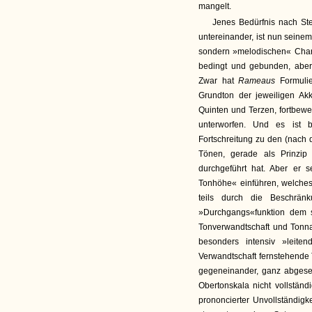
mangelt.
Jenes Bedürfnis nach Ste
untereinander, ist nun sein
sondern »melodischen« Chara
bedingt und gebunden, aber,
Zwar hat
Rameaus
Formuli
Grundton der jeweiligen Akk
Quinten und Terzen, fortbewe
unterworfen. Und es ist 
Fortschreitung zu den (nach
Tönen, gerade als Prinzip
durchgeführt hat. Aber er s
Tonhöhe« einführen, welche
teils durch die Beschrän
»Durchgangs«funktion dem s
Tonverwandtschaft und Tonna
besonders intensiv »leiten
Verwandtschaft fernstehende
gegeneinander, ganz abges
Obertonskala nicht vollstän
prononcierter Unvollständigk