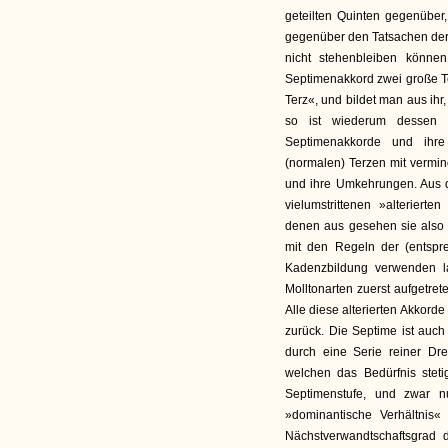
geteilten Quinten gegenüber, 
gegenüber den Tatsachen der
nicht stehenbleiben könne
Septimenakkord zwei große Te
Terz«, und bildet man aus ihr
so ist wiederum dessen S
Septimenakkorde und ihre
(normalen) Terzen mit vermin
und ihre Umkehrungen. Aus d
vielumstrittenen »alterierte
denen aus gesehen sie also
mit den Regeln der (entspr
Kadenzbildung verwenden las
Molltonarten zuerst aufgetret
Alle diese alterierten Akkord
zurück. Die Septime ist auch
durch eine Serie reiner Dre
welchen das Bedürfnis stetig
Septimenstufe, und zwar n
»dominantische Verhältnis«
Nächstverwandtschaftsgrad 