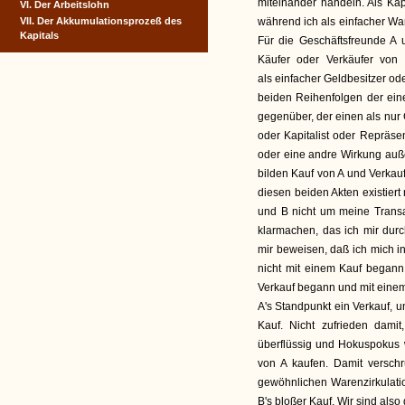
miteinander handeln. Als Kap
VI. Der Arbeitslohn
VII. Der Akkumulationsprozeß des
während ich als einfacher Wa
Kapitals
Für die Geschäftsfreunde A u
Käufer oder Verkäufer von
als einfacher Geldbesitzer ode
beiden Reihenfolgen der ein
gegenüber, der einen als nur 
oder Kapitalist oder Repräs
oder eine andre Wirkung auß
bilden Kauf von A und Verka
diesen beiden Akten existiert 
und B nicht um meine Transa
klarmachen, das ich mir dur
mir beweisen, daß ich mich i
nicht mit einem Kauf began
Verkauf begann und mit einem 
A's Standpunkt ein Verkauf, u
Kauf. Nicht zufrieden dami
überflüssig und Hokuspokus w
von A kaufen. Damit verschr
gewöhnlichen Warenzirkulati
B's bloßer Kauf. Wir sind als