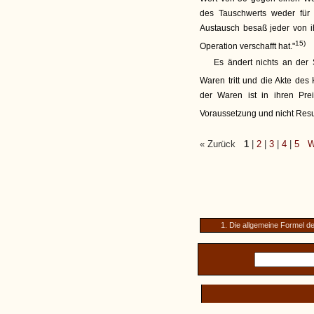
des Tauschwerts weder für
Austausch besaß jeder von ih
15)
Operation verschafft hat."
Es ändert nichts an der 
Waren tritt und die Akte des 
der Waren ist in ihren Preis
Voraussetzung und nicht Resu
« Zurück
1
|
2
|
3
|
4
|
5
W
1. Die allgemeine Formel de