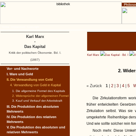
Philos
Home
Impressum
Copyright
Karl Marx
-
Das Kapital
Kritik der politischen Ökonomie. Bd. I.
Karl Marx
Das Kapital - Bd. I
I
(1867)
Vor- und Nachworte
2. Wide
I. Ware und Geld
II. Die Verwandlung von Geld
4. Verwandlung von Geld in Kapital
« Zurück
1
|
2
|
3
|
4
|
5
W
1. Die allgemeine Formel des Kapitals
2. Widersprüche der allgemeinen Formel
Die Zirkulationsform wor
3. Kauf und Verkauf der Arbeitskraft
früher entwickelten Gesetze
III. Die Produktion des absoluten
Zirkulation selbst. Was sie 
Mehrwerts
IV. Die Produktion des relativen
umgekehrte Reihenfolge ders
Mehrwerts
Und wie sollte solcher rein f
V. Die Produktion des absoluten und
Noch mehr. Diese Umkehru
relativen Mehrwerts