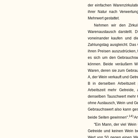
der einfachen Warenzirkula
ihrer Natur nach Verwertu
Mehrwert gestattet.
Nehmen wir den Zirkula
Warenaustausch darstellt. 
voneinander kaufen und die
Zahlungstag ausgleicht. Das 
ihren Preisen auszudrücken, t
es sich um den Gebrauchswe
können. Beide veräußern Wa
Waren, deren sie zum Gebrauc
A, der Wein verkauft und Getre
B in derselben Arbeitszeit
Arbeitszeit mehr Getreide,
denselben Tauschwert mehr G
ohne Austausch, Wein und Get
Gebrauchswert also kann gesa
14)
beide Seiten gewinnen".
An
"Ein Mann, der viel Wein 
Getreide und keinen Wein b
Wert von 50 gegen einen Wer