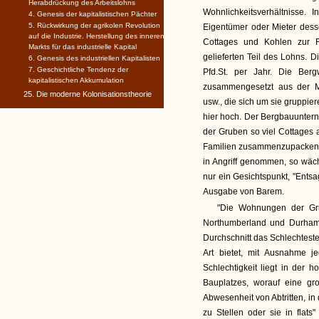
Herabdrückung des Arbeitslohns
Wohnlichkeitsverhältnisse. 
4. Genesis der kapitalistischen Pächter
5. Rückwirkung der agrikolen Revolution
Eigentümer oder Mieter dess
auf die Industrie. Herstellung des inneren
Cottages und Kohlen zur Fe
Markts für das industrielle Kapital
gelieferten Teil des Lohns. D
6. Genesis des industriellen Kapitalisten
7. Geschichtliche Tendenz der
Pfd.St. per Jahr. Die Berg
kapitalistischen Akkumulation
zusammengesetzt aus der M
25. Die moderne Kolonisationstheorie
usw., die sich um sie gruppier
hier hoch. Der Bergbauunter
der Gruben so viel Cottages 
Familien zusammenzupacken. 
in Angriff genommen, so wäch
nur ein Gesichtspunkt, "Entsa
Ausgabe von Barem.
"Die Wohnungen der Gru
Northumberland und Durham ve
Durchschnitt das Schlechteste
Art bietet, mit Ausnahme j
Schlechtigkeit liegt in der 
Bauplatzes, worauf eine g
Abwesenheit von Abtritten, i
zu Stellen oder sie in flats