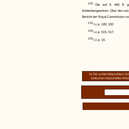
132)
Die auf S. 460 ff. geg
Kohlenbergwerken. Über den noch
Bericht der Royal Commission vo
133)
l.c.p. 180, 182.
134)
l.c.p. 515, 517.
135)
l.c.p. 16.
b) Die schlechtbezahlten Sc
britischen industriellen Arb