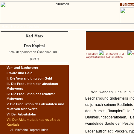
Philos
Home
Impressum
Copyright
Karl Marx
-
Das Kapital
Kritik der politischen Ökonomie. Bd. I.
Karl Marx
Das Kapital - Bd. I
V
kapitalistischen Akkumulation
(1867)
Vor- und Nachworte
I. Ware und Geld
II. Die Verwandlung von Geld
III. Die Produktion des absoluten
Mehrwerts
Wir wenden uns nun zu
IV. Die Produktion des relativen
Beschäftigung großenteils indus
Mehrwerts
V. Die Produktion des absoluten und
es je nach seinem Bedürfnis 
relativen Mehrwerts
dem Marsch, "kampiert" sie. 
VI. Der Arbeitslohn
Drainierungsoperationen, 
VII. Der Akkumulationsprozeß des
wandelnde Säule der Pestilenz
Kapitals
21. Einfache Reproduktion
Lager aufschlägt, Pocken, Typ