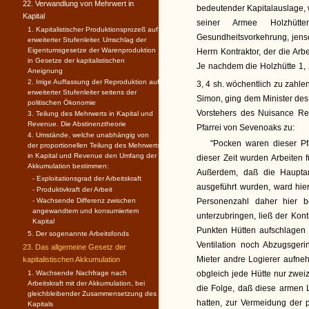
22. Verwandlung von Mehrwert in
bedeutender Kapitalauslage, 
Kapital
seiner Armee Holzhütte
1. Kapitalistischer Produktionsprozeß auf
Gesundheitsvorkehrung, jensei
erweiterter Stufenleiter. Umschlag der
Eigentumsgesetze der Warenproduktion
Herrn Kontraktor, der die Arbe
in Gesetze der kapitalistischen
Je nachdem die Holzhütte 1, 2
Aneignung
2. Irrige Auffassung der Reproduktion auf
3, 4 sh. wöchentlich zu zahlen
erweiterter Stufenleiter seitens der
Simon, ging dem Minister des
politischen Ökonomie
Vorstehers des Nuisance Re
3. Teilung des Mehrwerts in Kapital und
Revenue. Die Abstinenztheorie
Pfarrei von Sevenoaks zu:
4. Umstände, welche unabhängig von
"Pocken waren dieser Pf
der proportionellen Teilung des Mehrwerts
in Kapital und Revenue den Umfang der
dieser Zeit wurden Arbeiten
Akkumulation bestimmen:
Außerdem, daß die Hauptarb
- Exploitationsgrad der Arbeitskraft
ausgeführt wurden, ward hie
- Produktivkraft der Arbeit
- Wachsende Differenz zwischen
Personenzahl daher hier b
angewandtem und konsumiertem
unterzubringen, ließ der Kont
Kapital
Punkten Hütten aufschlagen
5. Der sogenannte Arbeitsfonds
Ventilation noch Abzugsger
23. Das allgemeine Gesetz der
Mieter andre Logierer aufne
kapitalistischen Akkumulation
1. Wachsende Nachfrage nach
obgleich jede Hütte nur zweiz
Arbeitskraft mit der Akkumulation, bei
die Folge, daß diese armen L
gleichbleibender Zusammensetzung des
hatten, zur Vermeidung der 
Kapitals