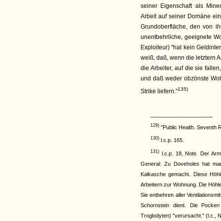
seiner Eigenschaft als Mine
Arbeit auf seiner Domäne ein
Grundoberfläche, den von i
unentbehrliche, geeignete Woh
Exploiteur) "hat kein Geldint
weiß, daß, wenn die letztern A
die Arbeiter, auf die sie fal
und daß weder obzönste Wohn
135)
Strike liefern."
__________________
129)
"Public Health. Seventh R
130)
l.c.p. 165.
131)
l.c.p. 18, Note. Der Arm
General: Zu Doveholes hat man
Kalkasche gemacht. Diese Höhl
Arbeitern zur Wohnung. Die Höhlen
Sie entbehren aller Ventilationsm
Schornstein dient. Die Pocke
Troglodyten) "verursacht." (l.c., N