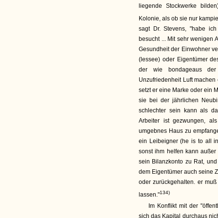
liegende Stockwerke bilden
Kolonie, als ob sie nur kampier
sagt Dr. Stevens, "habe ic
besucht ... Mit sehr wenigen 
Gesundheit der Einwohner vern
(lessee) oder Eigentümer de
der wie bondageaus der 
Unzufriedenheit Luft machen o
setzt er eine Marke oder ein
sie bei der jährlichen Neub
schlechter sein kann als da
Arbeiter ist gezwungen, als
umgebnes Haus zu empfangen. 
ein Leibeigner (he is to all 
sonst ihm helfen kann außer
sein Bilanzkonto zu Rat, und 
dem Eigentümer auch seine Zuf
oder zurückgehalten. er muß
134)
lassen."
Im Konflikt mit der "öffe
sich das Kapital durchaus nic