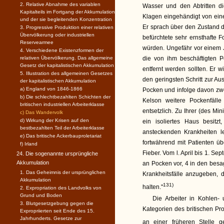
2. Relative Abnahme des variablen
Wasser und den Abtritten d
Kapitalteils im Fortgang der Akkumulation
Klagen eingehändigt von eine
und der sie begleitenden Konzentration
Er sprach über den Zustand d
3. Progressive Produktion einer relativen
Übervölkerung oder industriellen
befürchtete sehr ernsthafte F
Reservearmee
würden. Ungefähr vor einem Ja
4. Verschiedene Existenzformen der
relativen Übervölkerung. Das allgemeine
die von ihm beschäftigten P
Gesetz der kapitalistischen Akkumulation
entfernt werden sollten. Er w
5. Illustration des allgemeinen Gesetzes
den geringsten Schritt zur A
der kapitalistischen Akkumulation
a) England von 1846-1866
Pocken und infolge davon zwe
b) Die schlechtbezahlten Schichten der
Kelson weitere Pockenfäll
britischen industriellen Arbeiterklasse
entsetzlich. Zu Ihrer (des Mi
c) Das Wandervolk
d) Wirkung der Krisen auf den
ein isoliertes Haus besitz
bestbezahlten Teil der Arbeiterklasse
ansteckenden Krankheiten le
e) Das britische Ackerbauproletariat
fortwährend mit Patienten üb
f) Irland
Fieber. Vom l. April bis 1. S
24. Die sogenannte ursprüngliche
Akkumulation
an Pocken vor, 4 in den besag
1. Das Geheimnis der ursprünglichen
Krankheitsfälle anzugeben, 
Akkumulation
131)
halten."
2. Expropriation des Landvolks von
Grund und Boden
Die Arbeiter in Kohlen
3. Blutgesetzgebung gegen die
Kategorien des britischen Pr
Expropriierten seit Ende des 15.
Jahrhunderts. Gesetze zur
an einer früheren Stelle ge