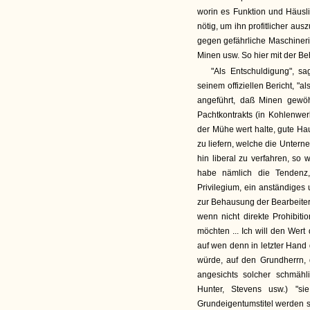
worin es Funktion und Häuslic
nötig, um ihn profitlicher au
gegen gefährliche Maschinerie 
Minen usw. So hier mit der B
"Als Entschuldigung", sa
seinem offiziellen Bericht, "
angeführt, daß Minen gewöh
Pachtkontrakts (in Kohlenwer
der Mühe wert halte, gute Ha
zu liefern, welche die Unterne
hin liberal zu verfahren, so
habe nämlich die Tendenz,
Privilegium, ein anständiges
zur Behausung der Bearbeiter 
wenn nicht direkte Prohibit
möchten ... Ich will den Wert
auf wen denn in letzter Hand
würde, auf den Grundherrn, 
angesichts solcher schmähl
Hunter, Stevens usw.) "si
Grundeigentumstitel werden s