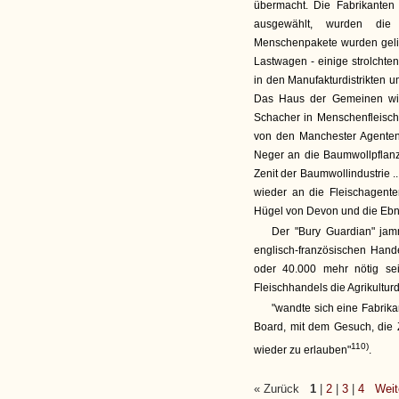
übermacht. Die Fabrikanten
ausgewählt, wurden die
Menschenpakete wurden gelief
Lastwagen - einige strolchten
in den Manufakturdistrikten 
Das Haus der Gemeinen wir
Schacher in Menschenfleisch 
von den Manchester Agenten
Neger an die Baumwollpflanz
Zenit der Baumwollindustrie .
wieder an die Fleischagente
Hügel von Devon und die Ebnen
Der "Bury Guardian" jam
englisch-französischen Hand
oder 40.000 mehr nötig s
Fleischhandels die Agrikulturd
"wandte sich eine Fabrika
Board, mit dem Gesuch, die
110)
wieder zu erlauben"
.
« Zurück
1
|
2
|
3
|
4
Weit