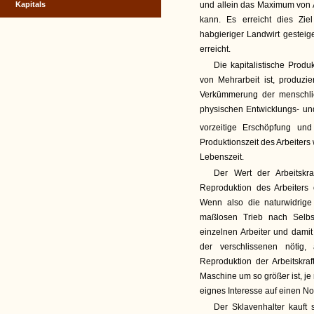
Kapitals
und allein das Maximum von A
kann. Es erreicht dies Zie
habgieriger Landwirt gestei
erreicht.
Die kapitalistische Prod
von Mehrarbeit ist, produzie
Verkümmerung der menschlic
physischen Entwicklungs- un
vorzeitige Erschöpfung und 
Produktionszeit des Arbeiter
Lebenszeit.
Der Wert der Arbeitskr
Reproduktion des Arbeiters 
Wenn also die naturwidrige
maßlosen Trieb nach Selbs
einzelnen Arbeiter und damit 
der verschlissenen nötig,
Reproduktion der Arbeitskraf
Maschine um so größer ist, je 
eignes Interesse auf einen N
Der Sklavenhalter kauft 