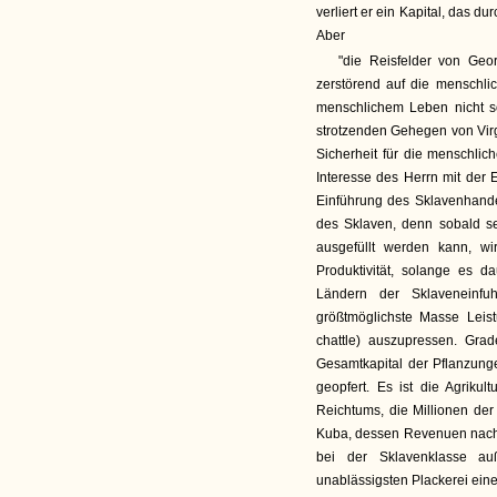
verliert er ein Kapital, das 
Aber
"die Reisfelder von Geo
zerstörend auf die menschli
menschlichem Leben nicht s
strotzenden Gehegen von Virg
Sicherheit für die menschli
Interesse des Herrn mit der 
Einführung des Sklavenhande
des Sklaven, denn sobald s
ausgefüllt werden kann, w
Produktivität, solange es d
Ländern der Sklaveneinfu
größtmöglichste Masse Leis
chattle) auszupressen. Grad
Gesamtkapital der Pflanzung
geopfert. Es ist die Agrikul
Reichtums, die Millionen der
Kuba, dessen Revenuen nach M
bei der Sklavenklasse au
unablässigsten Plackerei ein