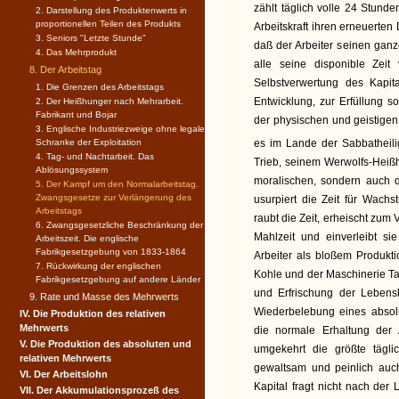
zählt täglich volle 24 Stun
2. Darstellung des Produktenwerts in
proportionellen Teilen des Produkts
Arbeitskraft ihren erneuerten 
3. Seniors "Letzte Stunde"
daß der Arbeiter seinen ganz
4. Das Mehrprodukt
alle seine disponible Zeit
8. Der Arbeitstag
Selbstverwertung des Kapita
1. Die Grenzen des Arbeitstags
Entwicklung, zur Erfüllung s
2. Der Heißhunger nach Mehrarbeit.
Fabrikant und Bojar
der physischen und geistigen
3. Englische Industriezweige ohne legale
Schranke der Exploitation
es im Lande der Sabbatheil
4. Tag- und Nachtarbeit. Das
Trieb, seinem Werwolfs-Heißh
Ablösungssystem
moralischen, sondern auch d
5. Der Kampf um den Normalarbeitstag.
Zwangsgesetze zur Verlängerung des
usurpiert die Zeit für Wach
Arbeitstags
raubt die Zeit, erheischt zum 
6. Zwangsgesetzliche Beschränkung der
Mahlzeit und einverleibt s
Arbeitszeit. Die englische
Fabrikgesetzgebung von 1833-1864
Arbeiter als bloßem Produkt
7. Rückwirkung der englischen
Kohle und der Maschinerie T
Fabrikgesetzgebung auf andere Länder
und Erfrischung der Lebensk
9. Rate und Masse des Mehrwerts
Wiederbelebung eines absolu
IV. Die Produktion des relativen
Mehrwerts
die normale Erhaltung der A
V. Die Produktion des absoluten und
umgekehrt die größte tägli
relativen Mehrwerts
gewaltsam und peinlich auch
VI. Der Arbeitslohn
Kapital fragt nicht nach der 
VII. Der Akkumulationsprozeß des