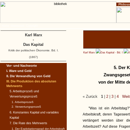
Philos
Home
Impressum
Copyright
Karl Marx
-
Das Kapital
Kritik der politischen Ökonomie. Bd. I.
Karl Marx
Das Kapital - Bd. I
I
(1867)
Vor- und Nachworte
5. Der 
I. Ware und Geld
Zwangsgesetz
II. Die Verwandlung von Geld
III. Die Produktion des absoluten
von der Mitte d
Mehrwerts
5. Arbeitsprozeß und
« Zurück
1
|
2
|
3
|
4
Weit
Verwertungsprozeß
1. Arbeitsprozeß
2. Verwertungsprozeß
"Was ist ein Arbeitstag
6. Konstantes Kapital und variables
Arbeitskraft, deren Tageswer
Kapital
verlängert werden über di
7. Die Rate des Mehrwerts
Arbeitszeit? Auf diese Frage
1. Der Exploitationsgrad der Arbeitskraft