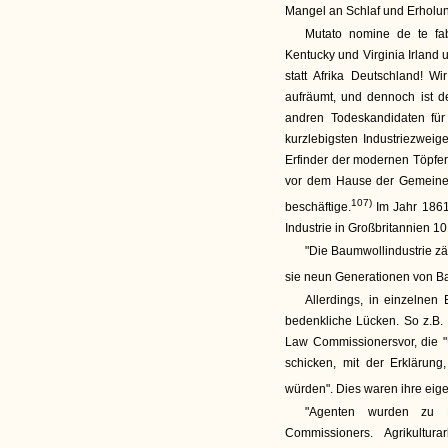
Mangel an Schlaf und Erholung 
Mutato nomine de te fabu
Kentucky und Virginia Irland 
statt Afrika Deutschland! W
aufräumt, und dennoch ist de
andren Todeskandidaten für 
kurzlebigsten Industriezwe
Erfinder der modernen Töpfere
vor dem Hause der Gemeinen
107)
beschäftige.
Im Jahr 1861 
Industrie in Großbritannien 1
"Die Baumwollindustrie zäh
sie neun Generationen von Ba
Allerdings, in einzelnen
bedenkliche Lücken. So z.B.
Law Commissionersvor, die "
schicken, mit der Erklärun
würden". Dies waren ihre eig
"Agenten wurden zu M
Commissioners. Agrikultur