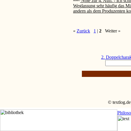
Note zur 4. Aufl. - Ich sc
Weglassung sehr häufig das Miß
andern als dem Produzenten kon
«
Zurück
1
|
2
Weiter »
2. Doppelcharak
© textlog.de
Philos