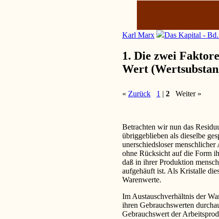
Karl Marx
Das Kapital - Bd.
1. Die zwei Fakto
Wert (Wertsubstan
«
Zurück
1
|
2
Weiter »
Betrachten wir nun das Residuu
übriggeblieben als dieselbe ges
unerschiedsloser menschlicher 
ohne Rücksicht auf die Form ih
daß in ihrer Produktion mensch
aufgehäuft ist. Als Kristalle di
Warenwerte.
Im Austauschverhältnis der War
ihren Gebrauchswerten durcha
Gebrauchswert der Arbeitsprodu