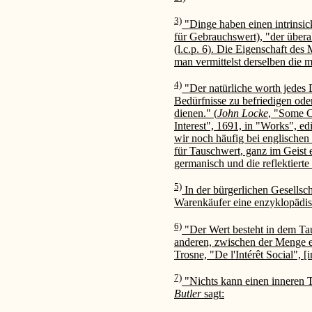
3)
"Dinge haben einen intrinsic
für Gebrauchswert), "der überal
(l.c.p. 6). Die Eigenschaft des
man vermittelst derselben die m
4)
"Der natürliche worth jedes 
Bedürfnisse zu befriedigen od
dienen." (
John Locke
, "Some C
Interest", 1691, in "Works", edi
wir noch häufig bei englischen
für Tauschwert, ganz im Geist e
germanisch und die reflektiert
5)
In der bürgerlichen Gesellscha
Warenkäufer eine enzyklopädis
6)
"Der Wert besteht in dem Ta
anderen, zwischen der Menge ei
Trosne, "De l'Intérêt Social", [
7)
"Nichts kann einen inneren 
Butler
sagt: