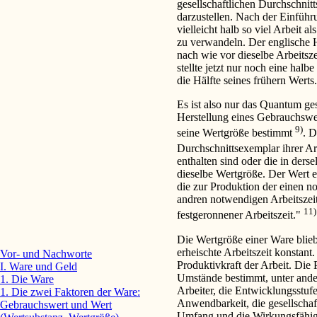
gesellschaftlichen Durchschnitt
darzustellen. Nach der Einfüh
vielleicht halb so viel Arbeit
zu verwandeln. Der englische 
nach wie vor dieselbe Arbeitsze
stellte jetzt nur noch eine halb
die Hälfte seines frühern Werts.
Es ist also nur das Quantum ges
Herstellung eines Gebrauchswer
9)
seine Wertgröße bestimmt
. D
Durchschnittsexemplar ihrer A
enthalten sind oder die in ders
dieselbe Wertgröße. Der Wert e
die zur Produktion der einen no
andren notwendigen Arbeitszei
11)
festgeronnener Arbeitszeit."
Die Wertgröße einer Ware blieb
erheischte Arbeitszeit konstant
Vor- und Nachworte
Produktivkraft der Arbeit. Die 
I. Ware und Geld
Umstände bestimmt, unter ande
1. Die Ware
Arbeiter, die Entwicklungsstuf
1. Die zwei Faktoren der Ware:
Anwendbarkeit, die gesellscha
Gebrauchswert und Wert
Umfang und die Wirkungsfähigk