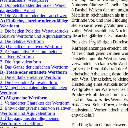
(Wertsubstanz, Wertgröße)
Naturverhältnisse. Dasselbe Qua
2. Doppelcharakter der in den Waren
8 Bushel Weizen dar, mit ungün
dargestellten Arbeit
Metalle in reichhaltigen als i
3. Die Wertform oder der Tauschwert
Erdrinde vor, und ihre Findung 
A) Einfache, einzelne oder zufällige
stellen sie in wenig Volumen vi
Wertform
vollen Wert bezahlt hat. Noch
1. Die beiden Pole des Wertausdrucks:
die achtzigjährige Gesamtausbe
Relative Wertform und Äquivalentform
1
2. Die relative Wertform
Preis des 1
/
jährigen Durchsch
2
2.a) Gehalt der relativen Wertform
Kaffeepflanzungen erreicht, obg
2.b) Quantitative Bestimmtheit der
Mit reichhaltigeren Gruben wü
relativen Wertform
darstellen und ihr Wert sinken.
3. Die Äquivalentform
verwandeln, so kann sein Wert 
4. Das Ganze der einfachen Wertform
größer die Produktivkraft der Ar
B) Totale oder entfaltete Wertform
erheischte Arbeitszeit, desto kle
1. Die entfaltete relative Wertform
sein Wert. Umgekehrt, je kleine
2. Die besondre Äquivalentform
Herstellung eines Artikels notw
3. Mängel der totalen oder entfalteten
Wertgröße einer Ware wechselt
Wertform
Produktivkraft der sich in ihr 
C) Allgemeine Wertform
jetzt die
Substanz
des Werts. Es
1. Veränderter Charakter der Wertform
Arbeitszeit
. Seine
Form
, die d
2. Entwicklungsverhältnis von relativer
analysieren. Vorher jedoch sin
Wertform und Äquivalentform
entwickeln.]
3. Übergang aus der allgemeinen
Wertform zur Geldform
Ein Ding kann Gebrauchswert se