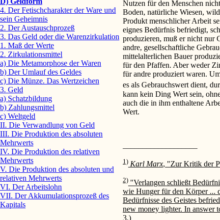
D) Geldform
Nutzen für den Menschen nicht d
4. Der Fetischcharakter der Ware und
Boden, natürliche Wiesen, wil
sein Geheimnis
Produkt menschlicher Arbeit se
2. Der Austauschprozeß
eignes Bedürfnis befriedigt, s
3. Das Geld oder die Warenzirkulation
produzieren, muß er nicht nur
1. Maß der Werte
andre, gesellschaftliche Gebra
2. Zirkulationsmittel
mittelalterlichen Bauer produz
a) Die Metamorphose der Waren
für den Pfaffen. Aber weder Z
b) Der Umlauf des Geldes
für andre produziert waren. 
c) Die Münze. Das Wertzeichen
es als Gebrauchswert dient, d
3. Geld
kann kein Ding Wert sein, ohne 
a) Schatzbildung
auch die in ihm enthaltene Arbei
b) Zahlungsmittel
Wert.
c) Weltgeld
II. Die Verwandlung von Geld
III. Die Produktion des absoluten
Mehrwerts
___________________
IV. Die Produktion des relativen
Mehrwerts
1)
Karl Marx
, "Zur Kritik der 
V. Die Produktion des absoluten und
relativen Mehrwerts
2)
"Verlangen schließt Bedürfnis 
VI. Der Arbeitslohn
wie Hunger für den Körper ... 
VII. Der Akkumulationsprozeß des
Bedürfnisse des Geistes befried
Kapitals
new money lighter. In answer 
3.)