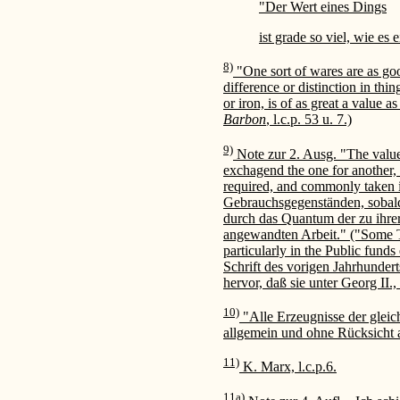
"Der Wert eines Dings
ist grade so viel, wie es 
8)
"One sort of wares are as goo
difference or distinction in th
or iron, is of as great a value 
Barbon
, l.c.p. 53 u. 7.)
9)
Note zur 2. Ausg. "The value 
exchagend the one for another, 
required, and commonly taken 
Gebrauchsgegenständen, sobald
durch das Quantum der zu ihre
angewandten Arbeit." ("Some T
particularly in the Public fun
Schrift des vorigen Jahrhundert
hervor, daß sie unter Georg II.
10)
"Alle Erzeugnisse der gleich
allgemein und ohne Rücksicht 
11)
K. Marx, l.c.p.6.
11a)