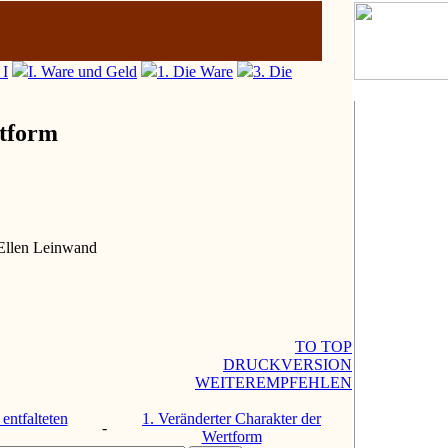
 I
I. Ware und Geld
1. Die Ware
3. Die
tform
Ellen Leinwand
TO TOP
DRUCKVERSION
WEITEREMPFEHLEN
entfalteten
1. Veränderter Charakter der
-
Wertform