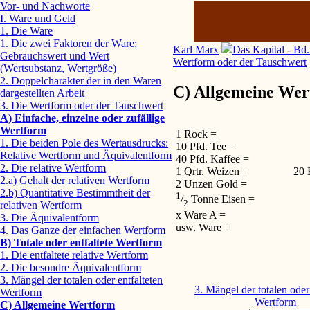
Vor- und Nachworte
I. Ware und Geld
1. Die Ware
1. Die zwei Faktoren der Ware:
Karl Marx
Das Kapital - Bd.
Gebrauchswert und Wert
Wertform oder der Tauschwert
(Wertsubstanz, Wertgröße)
2. Doppelcharakter der in den Waren
C) Allgemeine Wer
dargestellten Arbeit
3. Die Wertform oder der Tauschwert
A) Einfache, einzelne oder zufällige
Wertform
1 Rock =
1. Die beiden Pole des Wertausdrucks:
10 Pfd. Tee =
Relative Wertform und Äquivalentform
40 Pfd. Kaffee =
2. Die relative Wertform
1 Qrtr. Weizen =
20 
2.a) Gehalt der relativen Wertform
2 Unzen Gold =
2.b) Quantitative Bestimmtheit der
1
/
Tonne Eisen =
2
relativen Wertform
x Ware A =
3. Die Äquivalentform
usw. Ware =
4. Das Ganze der einfachen Wertform
B) Totale oder entfaltete Wertform
1. Die entfaltete relative Wertform
2. Die besondre Äquivalentform
3. Mängel der totalen oder entfalteten
3. Mängel der totalen oder 
Wertform
Wertform
C) Allgemeine Wertform