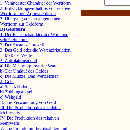
1. Veränderter Charakter der Wertform
2. Entwicklungsverhältnis von relativer
Wertform und Äquivalentform
3. Übergang aus der allgemeinen
Wertform zur Geldform
D) Geldform
4. Der Fetischcharakter der Ware und
sein Geheimnis
2. Der Austauschprozeß
3. Das Geld oder die Warenzirkulation
1. Maß der Werte
2. Zirkulationsmittel
a) Die Metamorphose der Waren
b) Der Umlauf des Geldes
c) Die Münze. Das Wertzeichen
3. Geld
a) Schatzbildung
b) Zahlungsmittel
c) Weltgeld
II. Die Verwandlung von Geld
III. Die Produktion des absoluten
Mehrwerts
IV. Die Produktion des relativen
Mehrwerts
V. Die Produktion des absoluten und