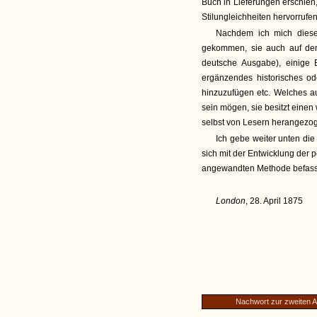
Buch in Lieferungen erschien
Stilungleichheiten hervorrufen
Nachdem ich mich dieser
gekommen, sie auch auf den
deutsche Ausgabe), einige E
ergänzendes historisches od
hinzuzufügen etc. Welches a
sein mögen, sie besitzt einen
selbst von Lesern herangezog
Ich gebe weiter unten di
sich mit der Entwicklung der
angewandten Methode befas
London
, 28. April 1875
Nachwort zur zweiten A