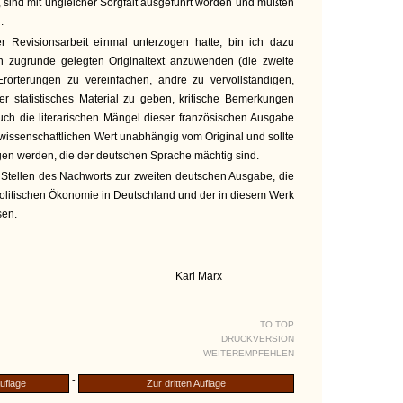
, sind mit ungleicher Sorgfalt ausgeführt worden und mußten
.
 Revisionsarbeit einmal unterzogen hatte, bin ich dazu
 zugrunde gelegten Originaltext anzuwenden (die zweite
rörterungen zu vereinfachen, andre zu vervollständigen,
er statistisches Material zu geben, kritische Bemerkungen
uch die literarischen Mängel dieser französischen Ausgabe
 wissenschaftlichen Wert unabhängig vom Original und sollte
en werden, die der deutschen Sprache mächtig sind.
e Stellen des Nachworts zur zweiten deutschen Ausgabe, die
 politischen Ökonomie in Deutschland und der in diesem Werk
sen.
Karl Marx
TO TOP
DRUCKVERSION
WEITEREMPFEHLEN
-
uflage
Zur dritten Auflage