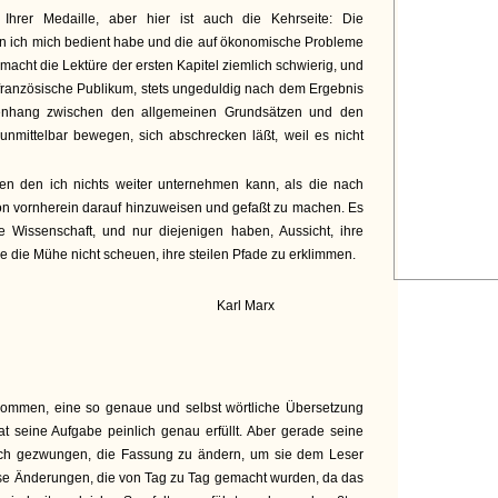
 Ihrer Medaille, aber hier ist auch die Kehrseite: Die
 ich mich bedient habe und die auf ökonomische Probleme
acht die Lektüre der ersten Kapitel ziemlich schwierig, und
s französische Publikum, stets ungeduldig nach dem Ergebnis
enhang zwischen den allgemeinen Grundsätzen und den
unmittelbar bewegen, sich abschrecken läßt, weil es nicht
gen den ich nichts weiter unternehmen kann, als die nach
on vornherein darauf hinzuweisen und gefaßt zu machen. Es
ie Wissenschaft, und nur diejenigen haben, Aussicht, ihre
ie die Mühe nicht scheuen, ihre steilen Pfade zu erklimmen.
Karl Marx
nommen, eine so genaue und selbst wörtliche Übersetzung
t seine Aufgabe peinlich genau erfüllt. Aber gerade seine
mich gezwungen, die Fassung zu ändern, um sie dem Leser
se Änderungen, die von Tag zu Tag gemacht wurden, da das