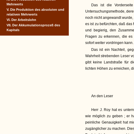
Mehrwerts
Das ist die Vorderseite
V. Die Produktion des absoluten und
Untersuchungsmethode, deren
relativen Mehrwerts
noch nicht angewandt wurde, m
VI. Der Arbeitslohn
es ist zu befürchten, daß da
VII. Der Akkumulationsprozeß des
Kapitals
und begierig, den Zusamm
Fragen zu erkennen, die es 
sofort weiter vordringen kann.
Das ist ein Nachteil, ge
Wahrheit strebenden Leser v
gibt keine Landstraße für d
lichten Höhen zu erreichen, d
An den Leser
Herr J. Roy hat es unter
wie möglich zu geben ; er ha
peinliche Genauigkeit hat 
zugänglicher zu machen. Die