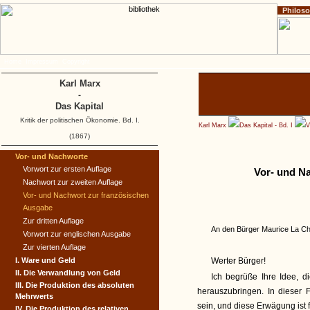
Philos
Home
Impressum
Copyright
Karl Marx
-
Das Kapital
Kritik der politischen Ökonomie. Bd. I.
Karl Marx
Das Kapital - Bd. I
V
(1867)
Vor- und Nachworte
Vorwort zur ersten Auflage
Vor- und N
Nachwort zur zweiten Auflage
Vor- und Nachwort zur französischen
Ausgabe
Zur dritten Auflage
An den Bürger Maurice La Ch
Vorwort zur englischen Ausgabe
Zur vierten Auflage
I. Ware und Geld
Werter Bürger!
II. Die Verwandlung von Geld
Ich begrüße Ihre Idee, d
III. Die Produktion des absoluten
herauszubringen. In dieser 
Mehrwerts
sein, und diese Erwägung ist f
IV. Die Produktion des relativen