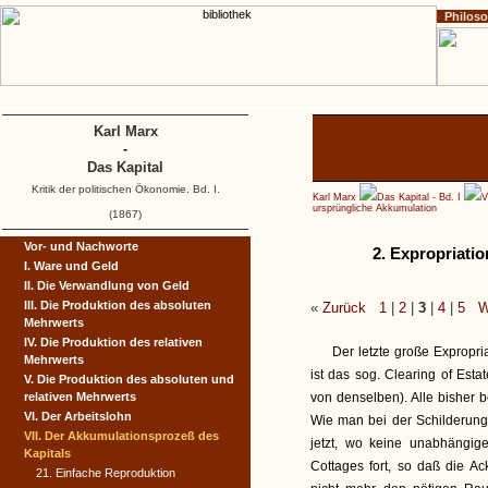
Philos
Home
Impressum
Copyright
Karl Marx
-
Das Kapital
Kritik der politischen Ökonomie. Bd. I.
Karl Marx
Das Kapital - Bd. I
V
ursprüngliche Akkumulation
(1867)
Vor- und Nachworte
2. Expropriati
I. Ware und Geld
II. Die Verwandlung von Geld
III. Die Produktion des absoluten
«
Zurück
1
|
2
|
3
|
4
|
5
W
Mehrwerts
IV. Die Produktion des relativen
Der letzte große Expropr
Mehrwerts
ist das sog. Clearing of Est
V. Die Produktion des absoluten und
relativen Mehrwerts
von denselben). Alle bisher 
VI. Der Arbeitslohn
Wie man bei der Schilderung
VII. Der Akkumulationsprozeß des
jetzt, wo keine unabhängig
Kapitals
Cottages fort, so daß die A
21. Einfache Reproduktion