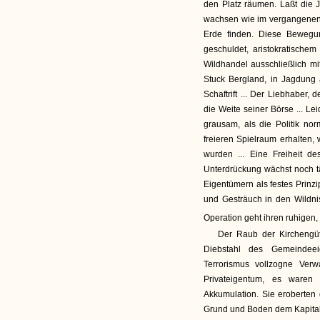
den Platz räumen. Laßt die 
wachsen wie im vergangenen,
Erde finden. Diese Bewegu
geschuldet, aristokratischem
Wildhandel ausschließlich mi
Stuck Bergland, in Jagdung a
Schaftrift ... Der Liebhaber,
die Weite seiner Börse ... L
grausam, als die Politik no
freieren Spielraum erhalten
wurden ... Eine Freiheit d
Unterdrückung wächst noch t
Eigentümern als festes Prinzi
und Gesträuch in den Wildni
Operation geht ihren ruhigen
Der Raub der Kirchengüt
Diebstahl des Gemeindeei
Terrorismus vollzogne Ve
Privateigentum, es waren 
Akkumulation. Sie eroberten d
Grund und Boden dem Kapital 