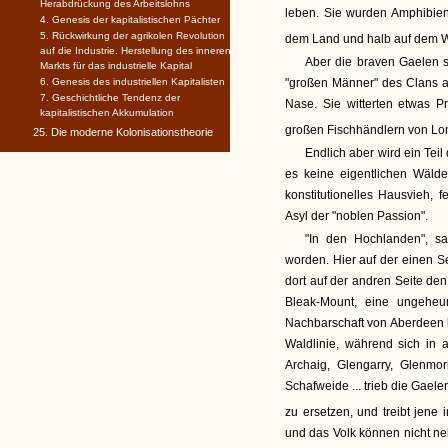
Herabdrückung des Arbeitslohns
leben. Sie wurden Amphibien u
4. Genesis der kapitalistischen Pächter
5. Rückwirkung der agrikolen Revolution
dem Land und halb auf dem Wa
auf die Industrie. Herstellung des inneren
Aber die braven Gaelen so
Markts für das industrielle Kapital
6. Genesis des industriellen Kapitalisten
"großen Männer" des Clans a
7. Geschichtliche Tendenz der
Nase. Sie witterten etwas P
kapitalistischen Akkumulation
großen Fischhändlern von Lo
25. Die moderne Kolonisationstheorie
Endlich aber wird ein Teil
es keine eigentlichen Wälde
konstitutionelles Hausvieh, 
Asyl der "noblen Passion".
"In den Hochlanden", s
worden. Hier auf der einen S
dort auf der andren Seite den
Bleak-Mount, eine ungeheu
Nachbarschaft von Aberdeen bi
Waldlinie, während sich in
Archaig, Glengarry, Glenmor
Schafweide ... trieb die Gaele
zu ersetzen, und treibt jen
und das Volk können nicht ne