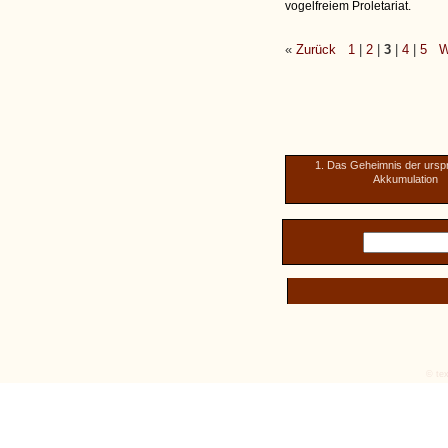
vogelfreiem Proletariat.
«
Zurück
1
|
2
|
3
|
4
|
5
W
1. Das Geheimnis der ursp
Akkumulation
© tex