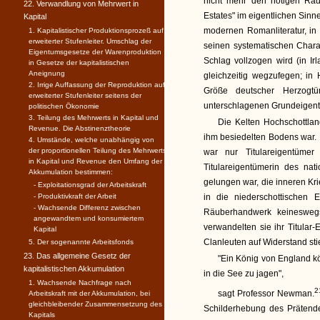
nicht mehr den nötigen Ra
22. Verwandlung von Mehrwert in
Estates" im eigentlichen Sinn
Kapital
modernen Romanliteratur, in
1. Kapitalistischer Produktionsprozeß auf
erweiterter Stufenleiter. Umschlag der
seinen systematischen Charak
Eigentumsgesetze der Warenproduktion
Schlag vollzogen wird (in I
in Gesetze der kapitalistischen
Aneignung
gleichzeitig wegzufegen; in
2. Irrige Auffassung der Reproduktion auf
Größe deutscher Herzogt
erweiterter Stufenleiter seitens der
unterschlagenen Grundeigen
politischen Ökonomie
3. Teilung des Mehrwerts in Kapital und
Die Kelten Hochschottla
Revenue. Die Abstinenztheorie
ihm besiedelten Bodens war. 
4. Umstände, welche unabhängig von
der proportionellen Teilung des Mehrwerts
war nur Titulareigentüme
in Kapital und Revenue den Umfang der
Titulareigentümerin des na
Akkumulation bestimmen:
gelungen war, die inneren Kr
- Exploitationsgrad der Arbeitskraft
- Produktivkraft der Arbeit
in die niederschottischen 
- Wachsende Differenz zwischen
Räuberhandwerk keineswegs
angewandtem und konsumiertem
verwandelten sie ihr Titular
Kapital
Clanleuten auf Widerstand stie
5. Der sogenannte Arbeitsfonds
23. Das allgemeine Gesetz der
"Ein König von England k
kapitalistischen Akkumulation
in die See zu jagen",
1. Wachsende Nachfrage nach
2
sagt Professor Newman.
Arbeitskraft mit der Akkumulation, bei
gleichbleibender Zusammensetzung des
Schilderhebung des Prätend
Kapitals