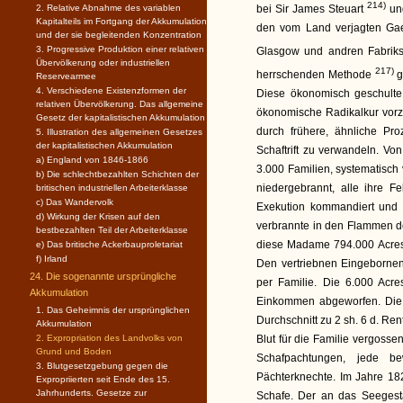
214)
2. Relative Abnahme des variablen
bei Sir James Steuart
un
Kapitalteils im Fortgang der Akkumulation
den vom Land verjagten Ga
und der sie begleitenden Konzentration
3. Progressive Produktion einer relativen
Glasgow und andren Fabrikst
Übervölkerung oder industriellen
217)
herrschenden Methode
g
Reservearmee
4. Verschiedene Existenzformen der
Diese ökonomisch geschulte 
relativen Übervölkerung. Das allgemeine
ökonomische Radikalkur vorz
Gesetz der kapitalistischen Akkumulation
durch frühere, ähnliche Pr
5. Illustration des allgemeinen Gesetzes
der kapitalistischen Akkumulation
Schaftrift zu verwandeln. V
a) England von 1846-1866
3.000 Familien, systematisch 
b) Die schlechtbezahlten Schichten der
niedergebrannt, alle ihre F
britischen industriellen Arbeiterklasse
c) Das Wandervolk
Exekution kommandiert und 
d) Wirkung der Krisen auf den
verbrannte in den Flammen der
bestbezahlten Teil der Arbeiterklasse
diese Madame 794.000 Acres 
e) Das britische Ackerbauproletariat
f) Irland
Den vertriebnen Eingebornen
24. Die sogenannte ursprüngliche
per Familie. Die 6.000 Acr
Akkumulation
Einkommen abgeworfen. Die 
1. Das Geheimnis der ursprünglichen
Durchschnitt zu 2 sh. 6 d. Ren
Akkumulation
2. Expropriation des Landvolks von
Blut für die Familie vergosse
Grund und Boden
Schafpachtungen, jede be
3. Blutgesetzgebung gegen die
Pächterknechte. Im Jahre 18
Expropriierten seit Ende des 15.
Jahrhunderts. Gesetze zur
Schafe. Der an das Seegest