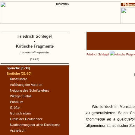
Philos
Home
Impressum
Copyright
Friedrich Schlegel
-
Kritische Fragmente
Lyceums-Fragmente
Friedrich Schlegel
Kritische Fragm
(1797)
Sprüche [1-30]
Sprüche [31-60]
Kunsturteile
Auflösung der Autoren
Neigung des Schriftstellers
Witziger Einfall
Publikum
Wie tief doch im Menschen
Größe
zu generalisieren! Selbst Ch
Gut schreiben
Urbild der Deutschheit
l'hommequi en a quelquefois
Nachahmung der alten Dichtkunst
allgemeiner französischer S
Ästhetisch