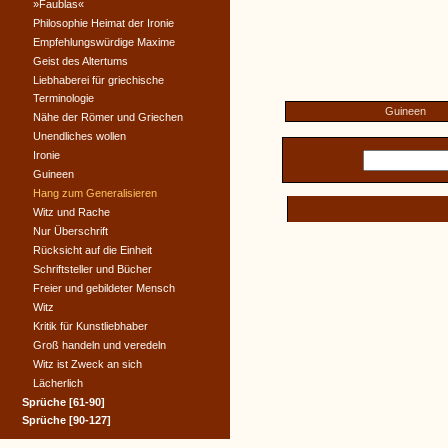
»Faublas«
Philosophie Heimat der Ironie
Empfehlungswürdige Maxime
Geist des Altertums
Liebhaberei für griechische
Terminologie
Guineen
Nähe der Römer und Griechen
Unendliches wollen
Ironie
Guineen
Hang zum Generalisieren
Witz und Rache
Nur Überschrift
Rücksicht auf die Einheit
Schriftsteller und Bücher
Freier und gebildeter Mensch
Witz
Kritik für Kunstliebhaber
Groß handeln und veredeln
Witz ist Zweck an sich
Lächerlich
Sprüche [61-90]
Sprüche [90-127]