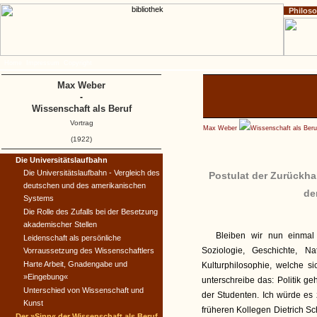
Philos
Home
Impressum
Copyright
Max Weber
-
Wissenschaft als Beruf
Vortrag
Max Weber
Wissenschaft als Beru
(1922)
Die Universitätslaufbahn
Die Universitätslaufbahn - Vergleich des
Postulat der Zurückh
deutschen und des amerikanischen
de
Systems
Die Rolle des Zufalls bei der Besetzung
akademischer Stellen
Bleiben wir nun einmal 
Leidenschaft als persönliche
Soziologie, Geschichte, N
Vorraussetzung des Wissenschaftlers
Harte Arbeit, Gnadengabe und
Kulturphilosophie, welche 
»Eingebung«
unterschreibe das: Politik ge
Unterschied von Wissenschaft und
der Studenten. Ich würde es
Kunst
früheren Kollegen Dietrich Sc
Der »Sinn« der Wissenschaft als Beruf