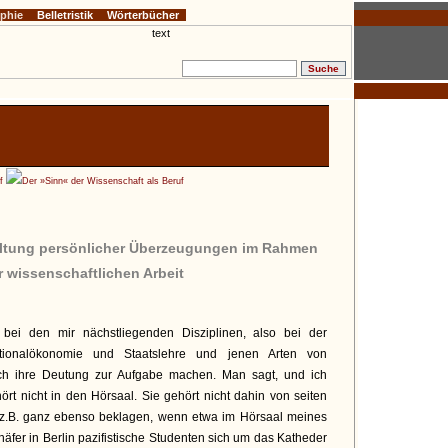
ophie
Belletristik
Wörterbücher
f
Der »Sinn« der Wissenschaft als Beruf
altung persönlicher Überzeugungen im Rahmen
r wissenschaftlichen Arbeit
bei den mir nächstliegenden Disziplinen, also bei der
ationalökonomie und Staatslehre und jenen Arten von
sich ihre Deutung zur Aufgabe machen. Man sagt, und ich
hört nicht in den Hörsaal. Sie gehört nicht dahin von seiten
 z.B. ganz ebenso beklagen, wenn etwa im Hörsaal meines
häfer in Berlin pazifistische Studenten sich um das Katheder