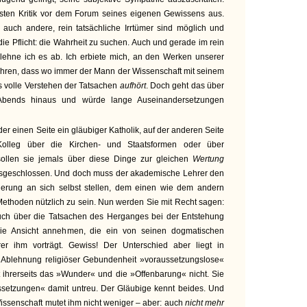
rfsten Kritik vor dem Forum seines eigenen Gewissens aus.
 auch andere, rein tatsächliche Irrtümer sind möglich und
ie Pflicht: die Wahrheit zu suchen. Auch und gerade im rein
 lehne ich es ab. Ich erbiete mich, an den Werken unserer
ühren, dass wo immer der Mann der Wissenschaft mit seinem
s volle Verstehen der Tatsachen
aufhört
. Doch geht das über
bends hinaus und würde lange Auseinandersetzungen
 der einen Seite ein gläubiger Katholik, auf der anderen Seite
Kolleg über die Kirchen- und Staatsformen oder über
sollen sie jemals über diese Dinge zur gleichen
Wertung
usgeschlossen. Und doch muss der akademische Lehrer den
rung an sich selbst stellen, dem einen wie dem andern
ethoden nützlich zu sein. Nun werden Sie mit Recht sagen:
auch über die Tatsachen des Herganges bei der Entstehung
die Ansicht annehmen, die ein von seinen dogmatischen
rer ihm vorträgt. Gewiss! Der Unterschied aber liegt in
 Ablehnung religiöser Gebundenheit »voraussetzungslose«
t ihrerseits das »Wunder« und die »Offenbarung« nicht. Sie
setzungen« damit untreu. Der Gläubige kennt beides. Und
ssenschaft mutet ihm nicht weniger – aber: auch
nicht mehr