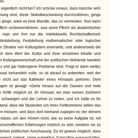
en.
eigentlich nicht tun? Ich schicke voraus, dass manche sehr
nung sind, diese Selbstbescheidung durchzuführen, ginge
s ginge, wäre es eine Marotte, das zu vermeiden. Nun kann
ich vordemonstrieren, was seine Pflicht als akademischer
 man von ihm nur die intellektuelle Rechtschaffenheit:
eststellung, Feststellung mathematischer oder logischer
 Struktur von Kulturgütern einerseits, und andererseits die
ach dem
Wert
der Kultur und ihrer einzelnen Inhalte und
r Kulturgemeinschaft und der politischen Verbände
handeln
nz und gar
heterogene
Probleme sind. Fragt er dann weiter,
aal behandeln solle, so ist darauf zu antworten: weil der
 nicht auf das Katheder eines Hörsaals gehören. Dem
en ist gesagt: »Gehe hinaus auf die Gassen und rede
wo Kritik möglich ist. Im Hörsaal, wo man seinen Zuhörern
u schweigen und der Lehrer zu reden, und ich halte es für
stand, dass die Studenten um ihres Fortkommens willen das
en müssen, und dass dort niemand zugegen ist, der diesem
zunützen, um den Hörern nicht, wie es seine Aufgabe ist, mit
nschaftlichen Erfahrungen nützlich zu sein, sondern sie zu
ichen politischen Anschauung. Es ist gewiss möglich, dass
gend gelingt, seine subjektive Sympathie auszuschalten.