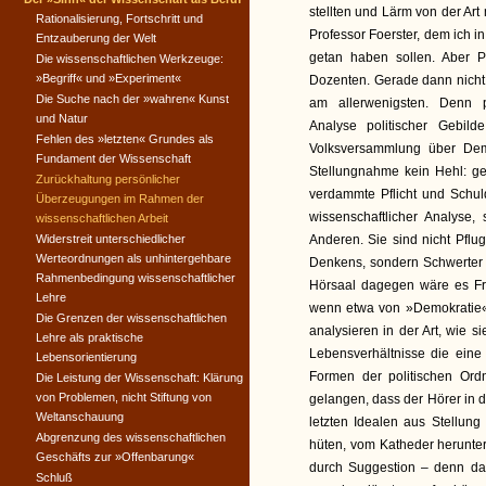
stellten und Lärm von der Ar
Rationalisierung, Fortschritt und
Professor Foerster, dem ich 
Entzauberung der Welt
getan haben sollen. Aber Po
Die wissenschaftlichen Werkzeuge:
»Begriff« und »Experiment«
Dozenten. Gerade dann nicht, 
Die Suche nach der »wahren« Kunst
am allerwenigsten. Denn pr
und Natur
Analyse politischer Gebild
Fehlen des »letzten« Grundes als
Volksversammlung über Dem
Fundament der Wissenschaft
Stellungnahme kein Hehl: ge
Zurückhaltung persönlicher
verdammte Pflicht und Schuld
Überzeugungen im Rahmen der
wissenschaftlicher Analyse
wissenschaftlichen Arbeit
Widerstreit unterschiedlicher
Anderen. Sie sind nicht Pfl
Werteordnungen als unhintergehbare
Denkens, sondern Schwerter 
Rahmenbedingung wissenschaftlicher
Hörsaal dagegen wäre es Fre
Lehre
wenn etwa von »Demokratie«
Die Grenzen der wissenschaftlichen
analysieren in der Art, wie si
Lehre als praktische
Lebensverhältnisse die eine
Lebensorientierung
Formen der politischen Ord
Die Leistung der Wissenschaft: Klärung
von Problemen, nicht Stiftung von
gelangen, dass der Hörer in d
Weltanschauung
letzten Idealen aus Stellun
Abgrenzung des wissenschaftlichen
hüten, vom Katheder herunter
Geschäfts zur »Offenbarung«
durch Suggestion – denn das 
Schluß