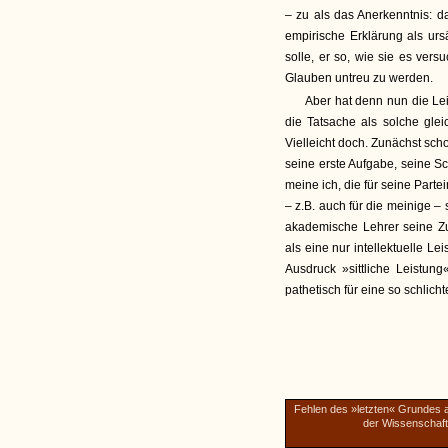
– zu als das Anerkenntnis: d
empirische Erklärung als ur
solle, er so, wie sie es ver
Glauben untreu zu werden.
Aber hat denn nun die Le
die Tatsache als solche glei
Vielleicht doch. Zunächst sch
seine erste Aufgabe, seine S
meine ich, die für seine Part
– z.B. auch für die meinige 
akademische Lehrer seine Zu
als eine nur intellektuelle L
Ausdruck »sittliche Leistun
pathetisch für eine so schlich
Fehlen des »letzten« Grundes 
der Wissenschaft