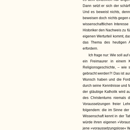
Dann setzt er sich der schä
Und es beweist nichts, denn
beweisen doch nichts gegen d
wissenschaftlichen Interesse
Historiker den Nachweis zu f
eigenen Werturteil kommt, da
das Thema des heutigen A
erfordern.
Ich frage nur: Wie soll auf
ein Freimaurer in einem 
Religionsgeschichte, – wie 
gebracht werden?! Das ist a
Wunsch haben und die Forde
durch seine Kenntnisse und M
der gläubige Katholik wird 
des Christentums niemals 
Voraussetzungen freier Leh
folgendem: die im Sinne der
Wissenschaft kennt in der Ta
würde ihren eigenen »Voraus
jene »voraussetzungslose« Wi