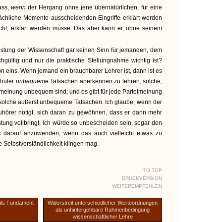
ass,
wenn
der Hergang ohne jene übernatürlichen, für eine
sächliche Momente ausscheidenden Eingriffe erklärt werden
sucht, erklärt werden müsse. Das aber kann er, ohne seinem
istung der Wissenschaft gar keinen Sinn für jemanden, dem
chgültig und nur die praktische Stellungnahme wichtig ist?
on eins. Wenn jemand ein brauchbarer Lehrer ist, dann ist es
chüler
unbequeme
Tatsachen anerkennen zu lehren, solche,
eimeinung unbequem sind; und es gibt für jede Parteimeinung
– solche äußerst unbequeme Tatsachen. Ich glaube, wenn der
hörer nötigt, sich daran zu gewöhnen, dass er dann mehr
eistung vollbringt, ich würde so unbescheiden sein, sogar den
g« darauf anzuwenden, wenn das auch vielleicht etwas zu
te Selbstverständlichkeit klingen mag.
TO TOP
DRUCKVERSION
WEITEREMPFEHLEN
-
als Fundament
Widerstreit unterschiedlicher Werteordnungen
als unhintergehbare Rahmenbedingung
wissenschaftlicher Lehre