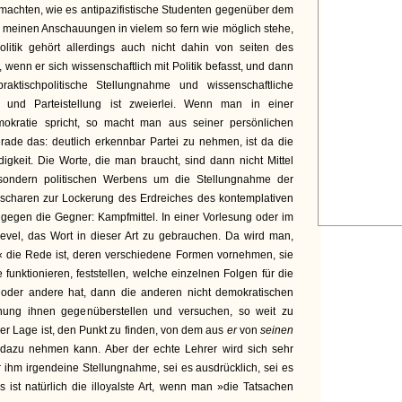
t machten, wie es antipazifistische Studenten gegenüber dem
in meinen Anschauungen in vielem so fern wie möglich stehe,
litik gehört allerdings auch nicht dahin von seiten des
wenn er sich wissenschaftlich mit Politik befasst, und dann
aktischpolitische Stellungnahme und wissenschaftliche
e und Parteistellung ist zweierlei. Wenn man in einer
okratie spricht, so macht man aus seiner persönlichen
rade das: deutlich erkennbar Partei zu nehmen, ist da die
igkeit. Die Worte, die man braucht, sind dann nicht Mittel
, sondern politischen Werbens um die Stellungnahme der
ugscharen zur Lockerung des Erdreiches des kontemplativen
gegen die Gegner: Kampfmittel. In einer Vorlesung oder im
vel, das Wort in dieser Art zu gebrauchen. Da wird man,
 die Rede ist, deren verschiedene Formen vornehmen, sie
e funktionieren, feststellen, welche einzelnen Folgen für die
 oder andere hat, dann die anderen nicht demokratischen
nung ihnen gegenüberstellen und versuchen, so weit zu
er Lage ist, den Punkt zu finden, von dem aus
er
von
seinen
g dazu nehmen kann. Aber der echte Lehrer wird sich sehr
 ihm irgendeine Stellungnahme, sei es ausdrücklich, sei es
ist natürlich die illoyalste Art, wenn man »die Tatsachen