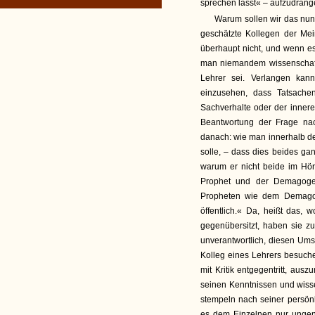
sprechen lässt« – aufzudräng
Warum sollen wir das nun 
geschätzte Kollegen der Mei
überhaupt nicht, und wenn e
man niemandem wissenschaftl
Lehrer sei. Verlangen kann
einzusehen, dass Tatsachenf
Sachverhalte oder der inneren
Beantwortung der Frage n
danach: wie man innerhalb de
solle, – dass dies beides ga
warum er nicht beide im Hörs
Prophet und der Demagoge
Propheten wie dem Demagog
öffentlich.« Da, heißt das, 
gegenübersitzt, haben sie z
unverantwortlich, diesen Um
Kolleg eines Lehrers besuch
mit Kritik entgegentritt, aus
seinen Kenntnissen und wisse
stempeln nach seiner persönl
es dem Einzelnen nur ungenü