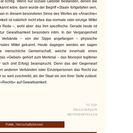
 Tat richtig. Wenn nur soziale Gebilde beständen, denen die
kannt wäre, dann würde der Begriff »Staat« fortgefallen sein,
man in diesem besonderen Sinne des Wortes als »Anarchie«
it ist natürlich nicht etwa das normale oder einzige Mittel
ne Rede –, wohl aber: das ihm spezifische. Gerade heute ist
zur Gewaltsamkeit besonders intim. In der Vergangenheit
n Verbände – von der Sippe angefangen – physische
rmales Mittel gekannt. Heute dagegen werden wir sagen
ge menschliche Gemeinschaft, welche innerhalb eines
 das »Gebiet« gehört zum Merkmal – das Monopol legitimer
r sich (mit Erfolg) beansprucht. Denn das der Gegenwart
llen anderen Verbänden oder Einzelpersonen das Recht zur
o weit zuschreibt, als der Staat sie von ihrer Seite zulässt:
es »Rechts« auf Gewaltsamkeit.
TO TOP
DRUCKVERSION
WEITEREMPFEHLEN
Politik, Herrschaftsformen