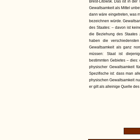
Brest-Litowsk. Das ist in der
Gewaltsamkeit als Mittel unbe
dann wäre eingetreten, was 
bezeichnen würde. Gewaltsamke
des Staates: – davon ist kei
die Beziehung des Staates 
haben die verschiedenste
Gewaltsamkeit als ganz no
müssen: Staat ist diejeni
bestimmten Gebietes – dies:
physischer Gewaltsamkeit fü
Spezifische ist: dass man a
physischen Gewaltsamkeit nur s
er gilt als alleinige Quelle d