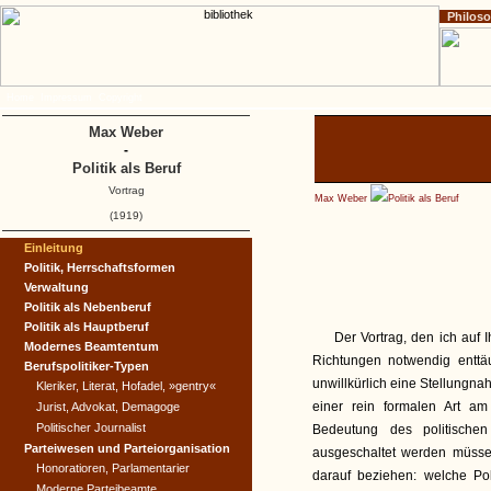
Philos
Home
Impressum
Copyright
Max Weber
-
Politik als Beruf
Vortrag
Max Weber
Politik als Beruf
(1919)
Einleitung
Politik, Herrschaftsformen
Verwaltung
Politik als Nebenberuf
Politik als Hauptberuf
Der Vortrag, den ich auf
Modernes Beamtentum
Richtungen notwendig enttä
Berufspolitiker-Typen
unwillkürlich eine Stellungna
Kleriker, Literat, Hofadel, »gentry«
einer rein formalen Art a
Jurist, Advokat, Demagoge
Politischer Journalist
Bedeutung des politische
Parteiwesen und Parteiorganisation
ausgeschaltet werden müsse
Honoratioren, Parlamentarier
darauf beziehen: welche Pol
Moderne Parteibeamte