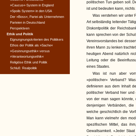
politischen Tun geben soll. D
»Caucus«-System in England
ist und bedeuten kann, nichts 
»Spoils System« in den USA
Was verstehen wir unter Po
Der »Boss«, Partei als Unternehmen
Art selbständig leitender Täti
Parteien in Deutschland
Diskontpolitik der Reichsban
Perspektiven
Ethik und Politik
kann sprechen von der Schulpo
Eignungnungskriterien des Politikers
Vereinsvorstandes bei dessen L
Ethos der Politik als »Sache«
ihren Mann zu lenken trachtet
»Gesinnungsethik« versus
heutigen Abend natürlich nic
»Verantwortungsethik«
Leitung oder die Beeinfluss
Religiöse Ethik und Politik
eines Staates.
Schluß: Realpolitik
Was ist nun aber vom 
»politischer« Verband? Was 
definieren aus dem Inhalt de
politischer Verband hier un
von der man sagen könnte, da
denjenigen Verbänden, die m
welche geschichtlich die Vo
Man kann vielmehr den moder
spezifischen Mittel, das ih
Gewaltsamkeit. »Jeder Staat