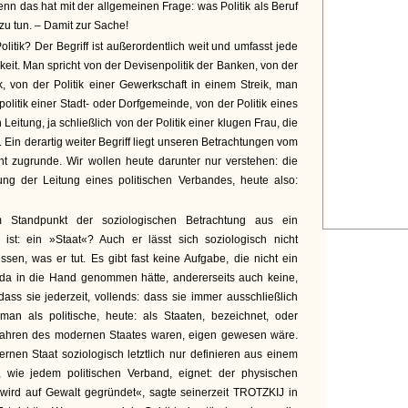
enn das hat mit der allgemeinen Frage: was Politik als Beruf
zu tun. – Damit zur Sache!
litik? Der Begriff ist außerordentlich weit und umfasst jede
gkeit. Man spricht von der Devisenpolitik der Banken, von der
k, von der Politik einer Gewerkschaft in einem Streik, man
litik einer Stadt- oder Dorfgemeinde, von der Politik eines
eitung, ja schließlich von der Politik einer klugen Frau, die
. Ein derartig weiter Begriff liegt unseren Betrachtungen vom
ht zugrunde. Wir wollen heute darunter nur verstehen: die
ung der Leitung eines politischen Verbandes, heute also:
Standpunkt der soziologischen Betrachtung aus ein
ist: ein »Staat«? Auch er lässt sich soziologisch nicht
ssen, was er tut. Es gibt fast keine Aufgabe, die nicht ein
d da in die Hand genommen hätte, andererseits auch keine,
ss sie jederzeit, vollends: dass sie immer ausschließlich
an als politische, heute: als Staaten, bezeichnet, oder
rfahren des modernen Staates waren, eigen gewesen wäre.
nen Staat soziologisch letztlich nur definieren aus einem
m, wie jedem politischen Verband, eignet: der physischen
 wird auf Gewalt gegründet«, sagte seinerzeit TROTZKIJ in