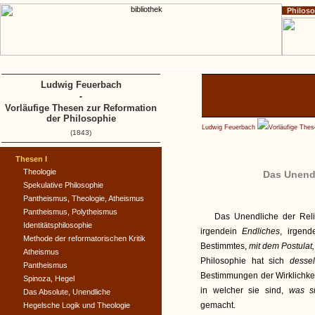
Philos
Home
Impressum
Copyright
Ludwig Feuerbach
-
Vorläufige Thesen zur Reformation
der Philosophie
Ludwig Feuerbach
Vorläufige Thes
(1843)
Thesen I
Theologie
Das Unendl
Spekulative Philosophie
Pantheismus, Theologie, Atheismus
Pantheismus, Polytheismus
Das Unendliche der Reli
Identitätsphilosophie
irgendein
Endliches
, irgen
Methode der reformatorischen Kritik
Bestimmtes,
mit dem Postulat,
Atheismus
Philosophie hat sich
desse
Pantheismus
Bestimmungen der Wirklichkei
Spinoza, Hegel
in welcher sie sind,
was s
Das Absolute, Unendliche
gemacht.
Hegelsche Logik und Theologie