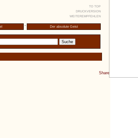
TO TOP
DRUCKVERSION
WEITEREMPFEHLEN
-
el
Der absolute Geist
Share