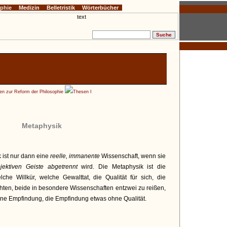
ophie
Medizin
Belletristik
Wörterbücher
en zur Reform der Philosophie
Thesen I
Metaphysik
 ist nur dann eine
reelle, immanente
Wissenschaft, wenn sie
jektiven Geiste abgetrennt
wird. Die Metaphysik ist die
lche Willkür, welche Gewalttat, die Qualität für sich, die
chten, beide in besondere Wissenschaften entzwei zu reißen,
ohne Empfindung, die Empfindung etwas ohne Qualität.