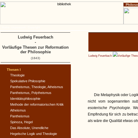
Philos
Home
Impressum
Copyright
Ludwig Feuerbach
-
Vorläufige Thesen zur Reformation
der Philosophie
Ludwig Feuerbach
Vorläufige Thes
(1843)
Thesen I
Theologie
Spekulative Philosophie
Pantheismus, Theologie, Atheismus
Pantheismus, Polytheismus
Die Metaphysik oder Logik
Identitätsphilosophie
nicht vom sogenannten
sub
Methode der reformatorischen Kritik
esoterische Psychologie
. We
Atheismus
Empfindung für sich zu betra
Pantheismus
als wäre die Qualität etwas 
Spinoza, Hegel
Das Absolute, Unendliche
Hegelsche Logik und Theologie