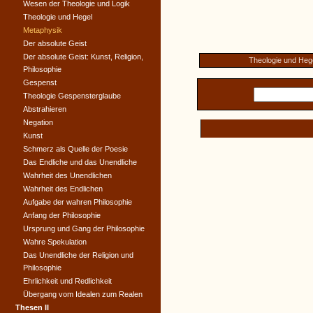
Wesen der Theologie und Logik
Theologie und Hegel
Metaphysik
Der absolute Geist
Der absolute Geist: Kunst, Religion,
Theologie und Heg
Philosophie
Gespenst
Theologie Gespensterglaube
Abstrahieren
Negation
Kunst
Schmerz als Quelle der Poesie
Das Endliche und das Unendliche
Wahrheit des Unendlichen
Wahrheit des Endlichen
Aufgabe der wahren Philosophie
Anfang der Philosophie
Ursprung und Gang der Philosophie
Wahre Spekulation
Das Unendliche der Religion und
Philosophie
Ehrlichkeit und Redlichkeit
Übergang vom Idealen zum Realen
Thesen II