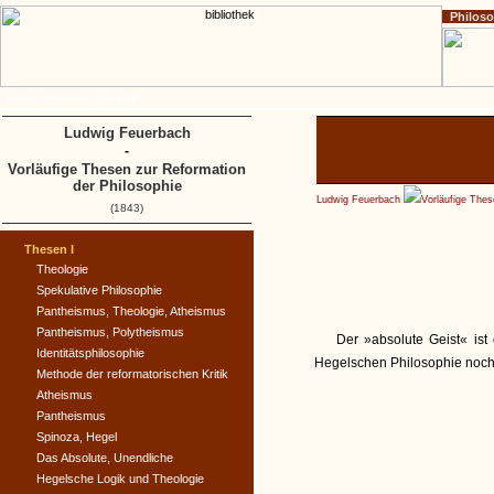
Philos
Home
Impressum
Copyright
Ludwig Feuerbach
-
Vorläufige Thesen zur Reformation
der Philosophie
Ludwig Feuerbach
Vorläufige Thes
(1843)
Thesen I
Theologie
Spekulative Philosophie
Pantheismus, Theologie, Atheismus
Pantheismus, Polytheismus
Der »absolute Geist« ist
Identitätsphilosophie
Hegelschen Philosophie noch
Methode der reformatorischen Kritik
Atheismus
Pantheismus
Spinoza, Hegel
Das Absolute, Unendliche
Hegelsche Logik und Theologie