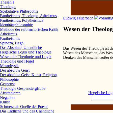
Thesen I
Theologie
Spekulative Philosophie
Pantheismus, Theologie, Atheismus
Ludwig Feuerbach
Vorläufi
Pantheismus, Polytheismus
Identitätsphilosophie
Wesen der Theolog
Methode der reformatorischen Kritik
Atheismus
Pantheismus
Spinoza, Hegel
Das Absolute, Unendliche
Das Wesen der Theologie ist d
Hegelsche Logik und Theologie
Wesen des Menschen; das Wes
Wesen der Theologie und Logik
Denken des Menschen außer de
Theologie und Hegel
Metaphysik
Der absolute Geist
Der absolute Geist: Kunst, Religion,
Philosophie
Gespenst
Theologie Gespensterglaube
Hegelsche Logi
Abstrahieren
Negation
Kunst
Schmerz als Quelle der Poesie
Das Endliche und das Unendliche