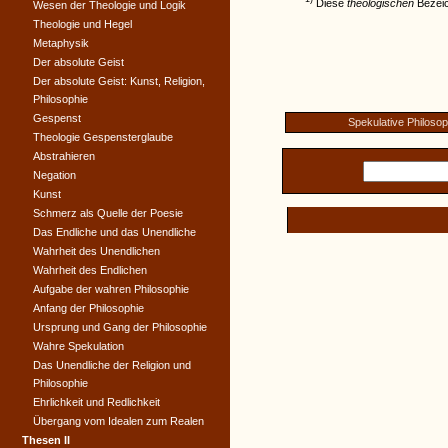
Diese
theologischen
Bezei
Wesen der Theologie und Logik
Theologie und Hegel
Metaphysik
Der absolute Geist
Der absolute Geist: Kunst, Religion,
Philosophie
Gespenst
Spekulative Philosop
Theologie Gespensterglaube
Abstrahieren
Negation
Kunst
Schmerz als Quelle der Poesie
Das Endliche und das Unendliche
Wahrheit des Unendlichen
Wahrheit des Endlichen
Aufgabe der wahren Philosophie
Anfang der Philosophie
Ursprung und Gang der Philosophie
Wahre Spekulation
Das Unendliche der Religion und
Philosophie
Ehrlichkeit und Redlichkeit
Übergang vom Idealen zum Realen
Thesen II