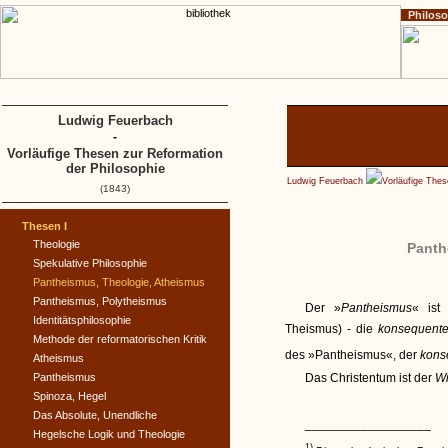
Philos
Home
Impressum
Copyright
Ludwig Feuerbach
-
Vorläufige Thesen zur Reformation
der Philosophie
Ludwig Feuerbach
Vorläufige Thes
(1843)
Thesen I
Theologie
Panth
Spekulative Philosophie
Pantheismus, Theologie, Atheismus
Pantheismus, Polytheismus
Der »
Pantheismus
« ist
Identitätsphilosophie
Theismus) - die
konsequent
Methode der reformatorischen Kritik
des »Pantheismus«, der
kons
Atheismus
Pantheismus
Das Christentum ist der
Wi
Spinoza, Hegel
Das Absolute, Unendliche
__________________
Hegelsche Logik und Theologie
1)