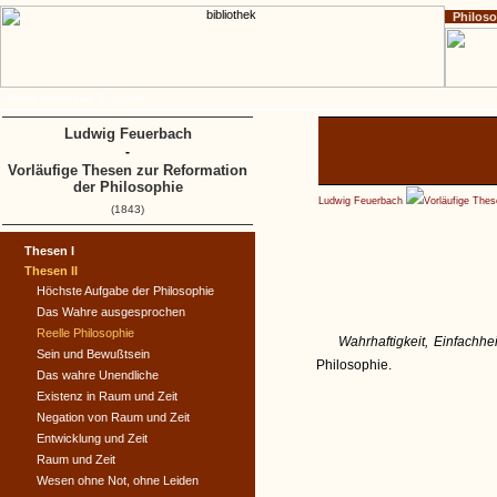
Philos
Home
Impressum
Copyright
Ludwig Feuerbach
-
Vorläufige Thesen zur Reformation
der Philosophie
Ludwig Feuerbach
Vorläufige Thes
(1843)
Thesen I
Thesen II
Höchste Aufgabe der Philosophie
Das Wahre ausgesprochen
Reelle Philosophie
Wahrhaftigkeit, Einfachhei
Sein und Bewußtsein
Philosophie.
Das wahre Unendliche
Existenz in Raum und Zeit
Negation von Raum und Zeit
Entwicklung und Zeit
Raum und Zeit
Wesen ohne Not, ohne Leiden