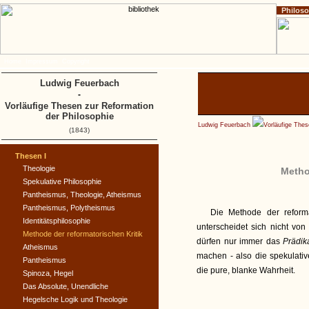
Philos
Home
Impressum
Copyright
Ludwig Feuerbach
-
Vorläufige Thesen zur Reformation
der Philosophie
Ludwig Feuerbach
Vorläufige Thes
(1843)
Thesen I
Theologie
Metho
Spekulative Philosophie
Pantheismus, Theologie, Atheismus
Pantheismus, Polytheismus
Die Methode der reforma
Identitätsphilosophie
unterscheidet sich nicht von
Methode der reformatorischen Kritik
dürfen nur immer das
Prädik
Atheismus
machen - also die spekulati
Pantheismus
die pure, blanke Wahrheit.
Spinoza, Hegel
Das Absolute, Unendliche
Hegelsche Logik und Theologie