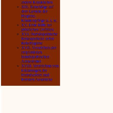
andere Krankheiten
XIV. Ratschläge auf
dem Gebiete der
Hygiene,
Krankenpflege u. s. w.
XV. Erste Hilfe bei
plötzlichen Unfällen
XVI. Homöopathische
Reiseapotheke nebst
Reisehygiene
XVII. Verzeichnis der
empfohlenen
homöopathischen
Arzneimittel
XVIII. Verzeichnis von
Erklärungen der
Fremdwörter und
fremden Ausdrücke