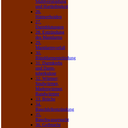
Stuhlverstopfung
und Hart­leibigkeit
26.
Hämorrhoiden
27.
Darmblutungen
28. Entzündung
des Mastdarms
29.
Mastdarmvorfall
30.
Blinddarmentzündung
31. Darmkrebs
und Darm­
tuberkulose
32. Würmer;
Spulwürmer,
Madenwürmer,
Bandwürmer
33. Brüche
34.
Bauchfellentzündung
35.
Bauchwassersucht
36. Gelbsucht