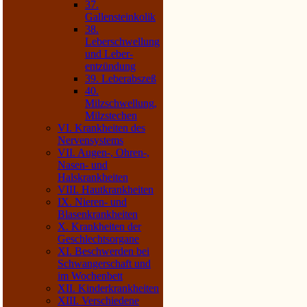
37.
Gallensteinkolik
38.
Leberschwellung
und Leber­
entzündung
39. Leberabszeß
40.
Milzschwellung,
Milzstechen
VI. Krankheiten des
Nervensystems
VII. Augen-, Ohren-,
Nasen- und
Halskrankheiten
VIII. Hautkrankheiten
IX. Nieren- und
Blasenkrankheiten
X. Krankheiten der
Geschlechtsorgane
XI. Beschwerden bei
Schwangerschaft und
im Wochenbett
XII. Kinderkrankheiten
XIII. Verschiedene