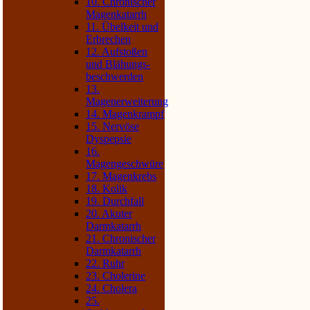
10. Chronischer
Magenkatarrh
11. Übelkeit und
Erbrechen
12. Aufstoßen
und Blähungs­
beschwerden
13.
Magenerweiterung
14. Magenkrampf
15. Nervöse
Dyspepsie
16.
Magengeschwüre
17. Magenkrebs
18. Kolik
19. Durchfall
20. Akuter
Darmkatarrh
21. Chronischer
Darmkatarrh
22. Ruhr
23. Cholerine
24. Cholera
25.