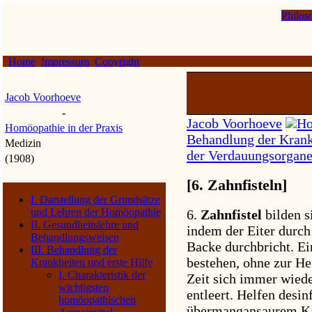
Philos
Home
Impressum
Copyright
Jacob Voorhoeve
-
Jacob Voorhoeve
Ho
Homöopathie in der Praxis
Behandlung der Krankh
Medizin
der Verdauungsorgan
(1908)
[6. Zahnfisteln]
I. Darstellung der Grundsätze
und Lehren der Homöopathie
6.
Zahnfistel
bilden s
II. Gesundheitslehre und
indem der Eiter durch
Behandlungsweisen
Backe durchbricht. Ei
III. Behandlung der
bestehen, ohne zur H
Krankheiten und erste Hilfe
I. Charakteristik der
Zeit sich immer wiede
wichtigsten
entleert. Helfen desi
homöopathischen
übermangansaurem Kal