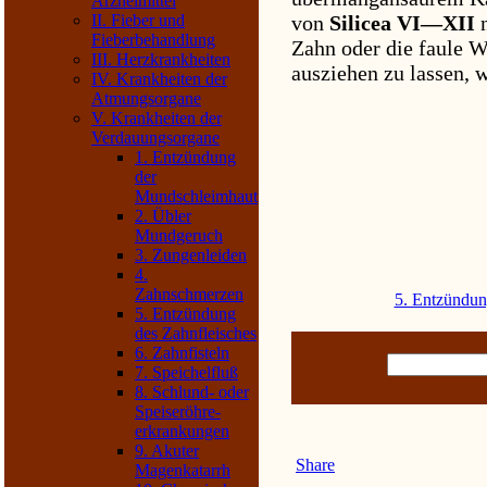
Arzneimittel
II. Fieber und
von
Silicea VI—XII
n
Fieberbehandlung
Zahn oder die faule W
III. Herzkrankheiten
ausziehen zu lassen, w
IV. Krankheiten der
Atmungsorgane
V. Krankheiten der
Verdauungsorgane
1. Entzündung
der
Mundschleim­haut
2. Übler
Mundgeruch
3. Zungenleiden
4.
Zahnschmerzen
5. Entzündun
5. Entzündung
des Zahnfleisches
6. Zahnfisteln
7. Speichelfluß
8. Schlund- oder
Speiseröhre­
erkrankungen
9. Akuter
Share
Magenkatarrh