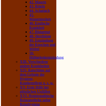
42. Masern
43. Röteln
44. Scharlach
45.
Wasserpocken
46. Englische
Krankheit
47. Blutarmut
48. Skrofulose
49. Entzündung
der Knochen und
Wirbel
50.
Hüftgelenkentzündung
XIII. Verschiedene
andere Krankheiten
XIV. Ratschläge auf
dem Gebiete der
Hygiene,
Krankenpflege u. s. w.
XV. Erste Hilfe bei
plötzlichen Unfällen
XVI. Homöopathische
Reiseapotheke nebst
Reisehygiene