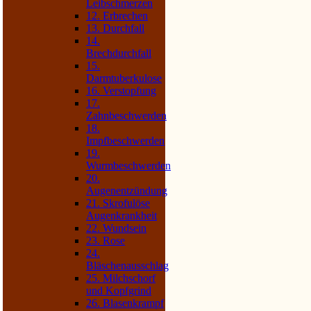
Leibschmerzen
12. Erbrechen
13. Durchfall
14.
Brechdurchfall
15.
Darmtuberkulose
16. Verstopfung
17.
Zahnbeschwerden
18.
Impfbeschwerden
19.
Wurmbeschwerden
20.
Augenentzündung
21. Skrofulöse
Augenkrankheit
22. Wundsein
23. Rose
24.
Bläschenausschlag
25. Milchschorf
und Kopfgrind
26. Blasenkrampf