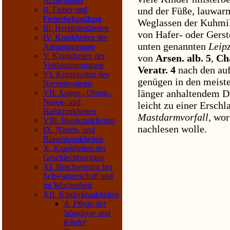
Arzneimittel
II. Fieber und
und der Füße, lauwar
Fieberbehandlung
Weglassen der Kuhmil
III. Herzkrankheiten
von Hafer- oder Gers
IV. Krankheiten der
unten genannten
Leip
Atmungsorgane
V. Krankheiten der
von
Arsen. alb. 5
,
Ch
Verdauungsorgane
Veratr. 4
nach den au
VI. Krankheiten des
genügen in den meiste
Nervensystems
länger anhaltendem D
VII. Augen-, Ohren-,
Nasen- und
leicht zu einer Ersch
Halskrankheiten
Mastdarmvorfall,
wor
VIII. Hautkrankheiten
nachlesen wolle.
IX. Nieren- und
Blasenkrankheiten
X. Krankheiten der
Geschlechtsorgane
XI. Beschwerden bei
Schwangerschaft und
im Wochenbett
XII. Kinderkrankheiten
A. Pflege der
Säuglinge und
Kinder