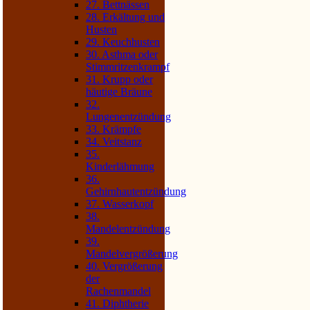
27. Bettnässen
28. Erkältung und
Husten
29. Keuchhusten
30. Asthma oder
Stimmritzenkrampf
31. Krupp oder
häutige Bräune
32.
Lungenentzündung
33. Krämpfe
34. Veitstanz
35.
Kinderlähmung
36.
Gehirnhautentzündung
37. Wasserkopf
38.
Mandelentzündung
39.
Mandelvergrößerung
40. Vergrößerung
der
Rachenmandel
41. Diphtherie