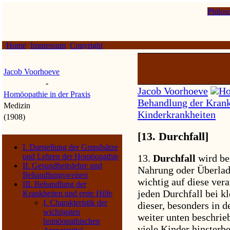
Philos
Home
Impressum
Copyright
Jacob Voorhoeve
-
Jacob Voorhoeve
Ho
Homöopathie in der Praxis
Behandlung der Krankh
Medizin
Kinderkrankheiten
(1908)
[13. Durchfall]
I. Darstellung der Grundsätze
und Lehren der Homöopathie
13.
Durchfall
wird be
II. Gesundheitslehre und
Nahrung oder Überlad
Behandlungsweisen
wichtig auf diese ver
III. Behandlung der
jeden Durchfall bei k
Krankheiten und erste Hilfe
I. Charakteristik der
dieser, besonders in d
wichtigsten
weiter unten beschri
homöopathischen
viele Kinder hinsterb