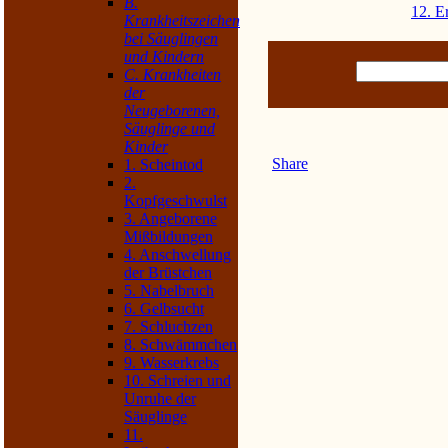
B.
12. E
Krankheitszeichen
bei Säuglingen
und Kindern
C. Krankheiten
der
Neugeborenen,
Säuglinge und
Kinder
Share
1. Scheintod
2.
Kopfgeschwulst
3. Angeborene
Mißbildungen
4. Anschwellung
der Brüstchen
5. Nabelbruch
6. Gelbsucht
7. Schluchzen
8. Schwämmchen
9. Wasserkrebs
10. Schreien und
Unruhe der
Säuglinge
11.