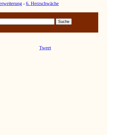
erweiterung
-
6. Herzschwäche
Tweet