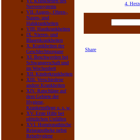
VI. Krankheiten des
4. Herz
Nervensystems
VII. Augen-, Ohren-,
Nasen- und
Halskrankheiten
VIII. Hautkrankheiten
IX. Nieren- und
Blasenkrankheiten
X. Krankheiten der
Share
Geschlechtsorgane
XI. Beschwerden bei
Schwangerschaft und
im Wochenbett
XII. Kinderkrankheiten
XIII. Verschiedene
andere Krankheiten
XIV. Ratschläge auf
dem Gebiete der
Hygiene,
Krankenpflege u. s. w.
XV. Erste Hilfe bei
plötzlichen Unfällen
XVI. Homöopathische
Reiseapotheke nebst
Reisehygiene