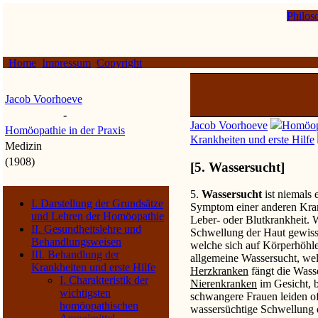
Philos
Home
Impressum
Copyright
Jacob Voorhoeve
-
Jacob Voorhoeve
Homöopa
Homöopathie in der Praxis
Krankheiten und erste Hilfe
Medizin
(1908)
[5. Wassersucht]
5.
Wassersucht
ist niemals 
I. Darstellung der Grundsätze
Symptom einer anderen Krank
und Lehren der Homöopathie
Leber- oder Blutkrankheit. 
II. Gesundheitslehre und
Schwellung der Haut gewisse
Behandlungsweisen
welche sich auf Körperhöhl
III. Behandlung der
allgemeine Wassersucht, wel
Krankheiten und erste Hilfe
Herzkranken
fängt die Wass
I. Charakteristik der
Nierenkranken
im Gesicht, 
wichtigsten
schwangere Frauen leiden o
homöopathischen
wassersüchtige Schwellung 