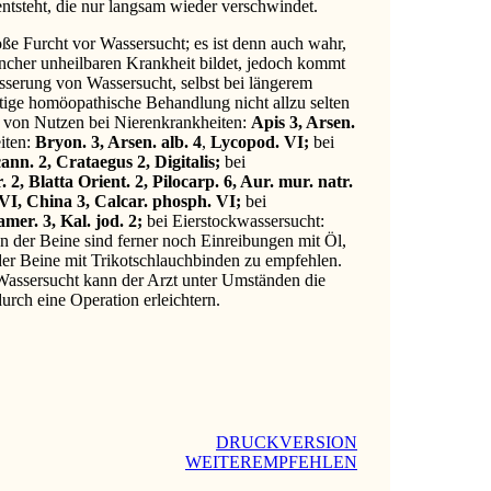
entsteht, die nur langsam wieder verschwindet.
ße Furcht vor Wassersucht; es ist denn auch wahr,
ncher unheilbaren Krankheit bildet, jedoch kommt
serung von Wassersucht, selbst bei längerem
ltige homöopathische Behandlung nicht allzu selten
ft von Nutzen bei Nierenkrankheiten:
Apis 3, Arsen.
iten:
Bryon. 3, Arsen. alb. 4
,
Lycopod. VI;
bei
nn. 2, Crataegus 2, Digitalis;
bei
. 2, Blatta Orient. 2, Pilocarp. 6, Aur. mur. natr.
I, China 3, Calcar. phosph. VI;
bei
mer. 3, Kal. jod. 2;
bei Eierstockwassersucht:
n der Beine sind ferner noch Einreibungen mit Öl,
r Beine mit Trikotschlauchbinden zu empfehlen.
Wassersucht kann der Arzt unter Umständen die
rch eine Operation erleichtern.
DRUCKVERSION
WEITEREMPFEHLEN