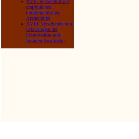
XVII. Verzeichnis der
empfohlenen
homöopathischen
Arzneimittel
XVIII. Verzeichnis von
Erklärungen der
Fremdwörter und
fremden Ausdrücke