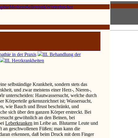
ophie
Medizin
Belletristik
Wörterbücher
thie in der Praxis
III. Behandlung der
III. Herzkrankheiten
eine selbständige Krankheit, sondern stets das
heit, und zwar meistens einer Herz-, Nieren-,
Wir unterscheiden: Hautwassersucht, welche durch
r Körperteile gekennzeichnet ist; Wassersucht,
en, wie Bauch und Brust beschränkt, und
che sich über den ganzen Körper erstreckt. Bei
ersucht gewöhnlich an den Beinen, bei
bei
Leberkranken
im Leibe an. Blutarme Leute und
ft an geschwollenen Füßen; man kann die
daran erkennen, daß beim Druck mit dem Finger