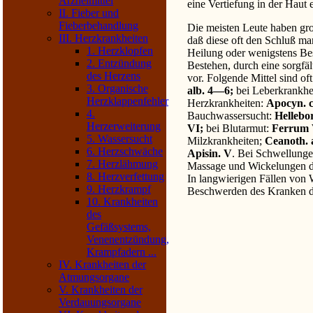
Arzneimittel
eine Vertiefung in der Haut 
II. Fieber und
Fieberbehandlung
Die meisten Leute haben gro
III. Herzkrankheiten
daß diese oft den Schluß ma
1. Herzklopfen
Heilung oder wenigstens Bes
2. Entzündung
Bestehen, durch eine sorgfä
des Herzens
vor. Folgende Mittel sind o
3. Organische
alb. 4—6;
bei Leberkrankhe
Herzklappenfehler
Herzkrankheiten:
Apocyn. ca
4.
Bauchwassersucht:
Hellebor
Herzerweiterung
VI;
bei Blutarmut:
Ferrum V
5. Wassersucht
Milzkrankheiten;
Ceanoth. a
6. Herzschwäche
Apisin. V
. Bei Schwellunge
7. Herzlähmung
Massage und Wickelungen de
8. Herzverfettung
In langwierigen Fällen von 
9. Herzkrampf
Beschwerden des Kranken du
10. Krankheiten
des
Gefäßsystems,
Venenentzündung,
Krampfadern ...
IV. Krankheiten der
Atmungsorgane
V. Krankheiten der
Verdauungsorgane