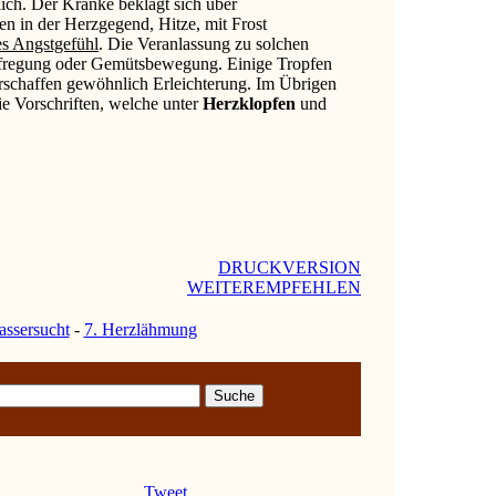
rlich. Der Kranke beklagt sich über
 in der Herzgegend, Hitze, mit Frost
es Angstgefühl
. Die Veranlassung zu solchen
Aufregung oder Gemütsbewegung. Einige Tropfen
rschaffen gewöhnlich Erleichterung. Im Übrigen
die Vorschriften, welche unter
Herzklopfen
und
.
DRUCKVERSION
WEITEREMPFEHLEN
assersucht
-
7. Herzlähmung
Tweet