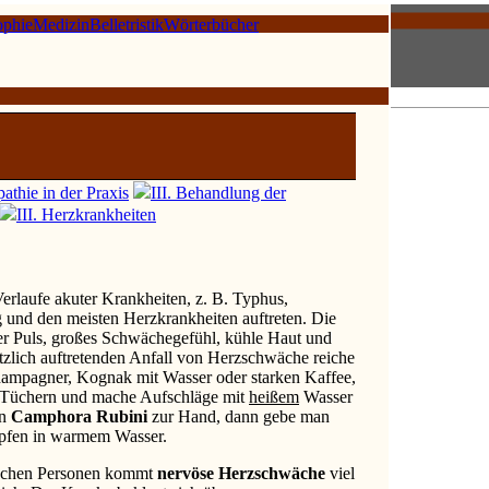
ophie
Medizin
Belletristik
Wörterbücher
thie in der Praxis
III. Behandlung der
III. Herzkrankheiten
erlaufe akuter Krankheiten, z. B. Typhus,
g und den meisten Herzkrankheiten auftreten. Die
r Puls, großes Schwächegefühl, kühle Haut und
tzlich auftretenden Anfall von Herzschwäche reiche
mpagner, Kognak mit Wasser oder starken Kaffee,
en Tüchern und mache Aufschläge mit
heißem
Wasser
an
Camphora Rubini
zur Hand, dann gebe man
opfen in warmem Wasser.
achen Personen kommt
nervöse Herzschwäche
viel