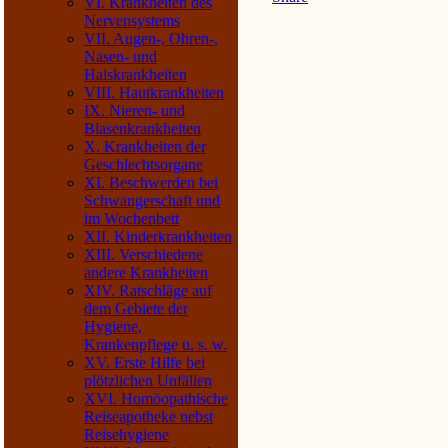
VI. Krankheiten des
Nervensystems
VII. Augen-, Ohren-,
Nasen- und
Halskrankheiten
VIII. Hautkrankheiten
IX. Nieren- und
Blasenkrankheiten
X. Krankheiten der
Geschlechtsorgane
XI. Beschwerden bei
Schwangerschaft und
im Wochenbett
XII. Kinderkrankheiten
XIII. Verschiedene
andere Krankheiten
XIV. Ratschläge auf
dem Gebiete der
Hygiene,
Krankenpflege u. s. w.
XV. Erste Hilfe bei
plötzlichen Unfällen
XVI. Homöopathische
Reiseapotheke nebst
Reisehygiene