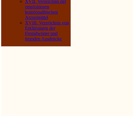
XVII. Verzeichnis der
empfohlenen
homöopathischen
Arzneimittel
XVIII. Verzeichnis von
Erklärungen der
Fremdwörter und
fremden Ausdrücke