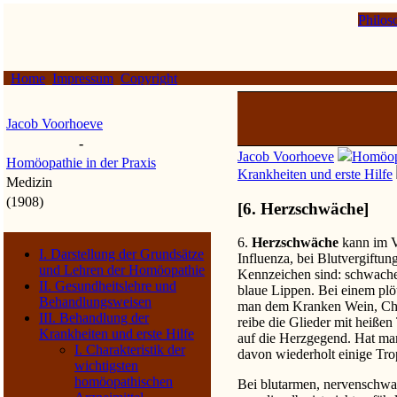
Philos
Home
Impressum
Copyright
Jacob Voorhoeve
-
Jacob Voorhoeve
Homöopa
Homöopathie in der Praxis
Krankheiten und erste Hilfe
Medizin
(1908)
[6. Herzschwäche]
6.
Herzschwäche
kann im V
I. Darstellung der Grundsätze
Influenza, bei Blutvergiftun
und Lehren der Homöopathie
Kennzeichen sind: schwache
II. Gesundheitslehre und
blaue Lippen. Bei einem plö
Behandlungsweisen
man dem Kranken Wein, Cha
III. Behandlung der
reibe die Glieder mit heiß
Krankheiten und erste Hilfe
auf die Herzgegend. Hat m
I. Charakteristik der
davon wiederholt einige Tr
wichtigsten
homöopathischen
Bei blutarmen, nervenschw