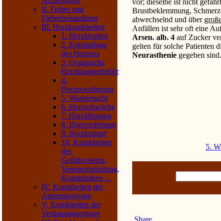
Arzneimittel
vor; dieselbe ist nicht gefäh
II. Fieber und
Brustbeklemmung, Schmerzen
Fieberbehandlung
abwechselnd und über
groß
III. Herzkrankheiten
Anfällen ist sehr oft eine 
1. Herzklopfen
Arsen. alb. 4
auf Zucker ve
2. Entzündung
gelten für solche Patienten 
des Herzens
Neurasthenie
gegeben sind
3. Organische
Herzklappenfehler
4.
Herzerweiterung
5. Wassersucht
6. Herzschwäche
7. Herzlähmung
8. Herzverfettung
9. Herzkrampf
10. Krankheiten
5. W
des
Gefäßsystems,
Venenentzündung,
Krampfadern ...
IV. Krankheiten der
Atmungsorgane
V. Krankheiten der
Verdauungsorgane
Share