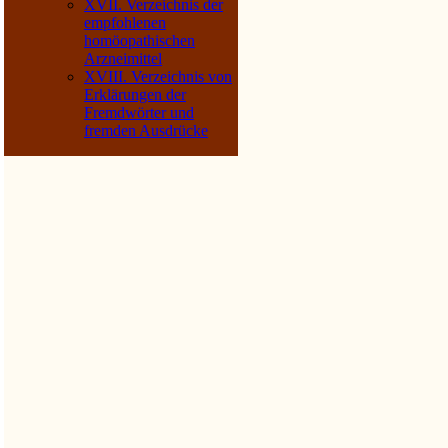
XVII. Verzeichnis der
empfohlenen
homöopathischen
Arzneimittel
XVIII. Verzeichnis von
Erklärungen der
Fremdwörter und
fremden Ausdrücke