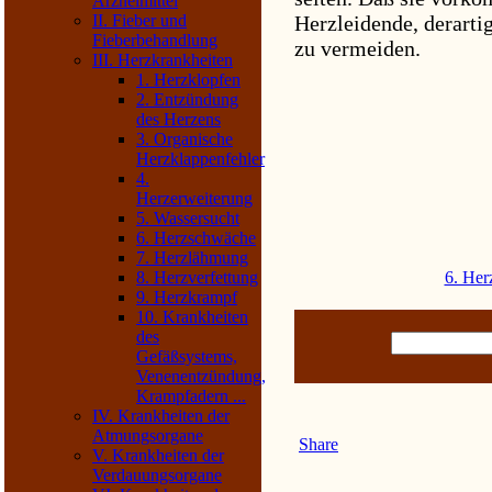
Arzneimittel
II. Fieber und
Herzleidende, derarti
Fieberbehandlung
zu vermeiden.
III. Herzkrankheiten
1. Herzklopfen
2. Entzündung
des Herzens
3. Organische
Herzklappenfehler
4.
Herzerweiterung
5. Wassersucht
6. Herzschwäche
7. Herzlähmung
8. Herzverfettung
6. He
9. Herzkrampf
10. Krankheiten
des
Gefäßsystems,
Venenentzündung,
Krampfadern ...
IV. Krankheiten der
Atmungsorgane
Share
V. Krankheiten der
Verdauungsorgane