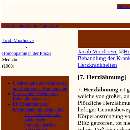
Philos
Home
Impressum
Copyright
Jacob Voorhoeve
-
Jacob Voorhoeve
Ho
Homöopathie in der Praxis
Behandlung der Krankh
Medizin
Herzkrankheiten
(1908)
[7. Herzlähmung]
I. Darstellung der Grundsätze
und Lehren der Homöopathie
7.
Herzlähmung
ist 
II. Gesundheitslehre und
welche von großer, an
Behandlungsweisen
Plötzliche Herzlähmu
III. Behandlung der
heftiger Gemütsbeweg
Krankheiten und erste Hilfe
I. Charakteristik der
Körperanstrengung vo
wichtigsten
Blitz getroffen, tot n
homöopathischen
selten. Daß sie vorko