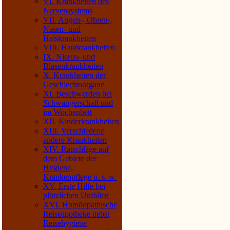
VI. Krankheiten des
Nervensystems
VII. Augen-, Ohren-,
Nasen- und
Halskrankheiten
VIII. Hautkrankheiten
IX. Nieren- und
Blasenkrankheiten
X. Krankheiten der
Geschlechtsorgane
XI. Beschwerden bei
Schwangerschaft und
im Wochenbett
XII. Kinderkrankheiten
XIII. Verschiedene
andere Krankheiten
XIV. Ratschläge auf
dem Gebiete der
Hygiene,
Krankenpflege u. s. w.
XV. Erste Hilfe bei
plötzlichen Unfällen
XVI. Homöopathische
Reiseapotheke nebst
Reisehygiene