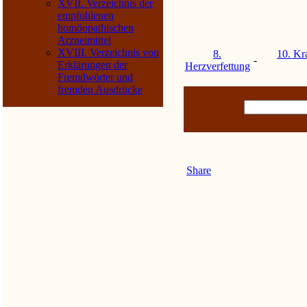
XVII. Verzeichnis der
empfohlenen
homöopathischen
Arzneimittel
XVIII. Verzeichnis von
8.
10. Kr
-
Erklärungen der
Herzverfettung
Fremdwörter und
fremden Ausdrücke
Share