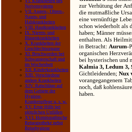
VI. Krankheiten des
zur Verhütung der Anf
Nervensystems
VII. Augen-, Ohren-,
die mutmaßliche Ursac
Nasen- und
eine vernünftige Lebe
Halskrankheiten
schon wiederholt als 
VIII. Hautkrankheiten
haben; Männer müsse
IX. Nieren- und
Blasenkrankheiten
enthalten. Als Heilmi
X. Krankheiten der
in Betracht:
Aurum
-P
Geschlechtsorgane
organischen Herzver
XI. Beschwerden bei
Schwangerschaft und
bei hysterischen und 
im Wochenbett
Kalmia 3, Ledum 3, 
XII. Kinderkrankheiten
Gichtleidenden;
Nux 
XIII. Verschiedene
vorangegangenem Tab
andere Krankheiten
XIV. Ratschläge auf
noch, daß kohlensäur
dem Gebiete der
haben.
Hygiene,
Krankenpflege u. s. w.
XV. Erste Hilfe bei
plötzlichen Unfällen
XVI. Homöopathische
Reiseapotheke nebst
Reisehygiene