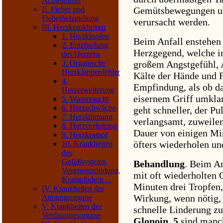
Arzneimittel
II. Fieber und
Gemütsbewegungen un
Fieberbehandlung
verursacht werden.
III. Herzkrankheiten
1. Herzklopfen
Beim Anfall enstehen
2. Entzündung
Herzgegend, welche i
des Herzens
3. Organische
großem Angstgefühl, 
Herzklappenfehler
Kälte der Hände und F
4.
Empfindung, als ob d
Herzerweiterung
eisernem Griff umkla
5. Wassersucht
6. Herzschwäche
geht schneller, der Pu
7. Herzlähmung
verlangsamt, zuweilen
8. Herzverfettung
Dauer von einigen Mi
9. Herzkrampf
öfters wiederholen un
10. Krankheiten
des
Gefäßsystems,
Behandlung
. Beim An
Venenentzündung,
mit oft wiederholten
Krampfadern ...
Minuten drei Tropfen
IV. Krankheiten der
Wirkung, wenn nötig,
Atmungsorgane
V. Krankheiten der
schnelle Linderung zu
Verdauungsorgane
Glonoin. 5
sind manch