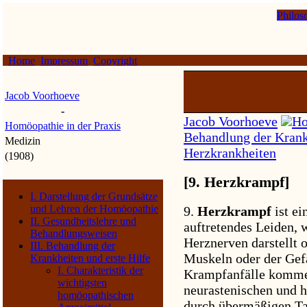
Philos
Home
Impressum
Copyright
Jacob Voorhoeve
-
Jacob Voorhoeve
Ho
Homöopathie in der Praxis
Behandlung der Krankh
Medizin
Herzkrankheiten
(1908)
[9. Herzkrampf]
I. Darstellung der Grundsätze
und Lehren der Homöopathie
9.
Herzkrampf
ist e
II. Gesundheitslehre und
auftretendes Leiden, 
Behandlungsweisen
Herznerven darstellt 
III. Behandlung der
Muskeln oder der Gef
Krankheiten und erste Hilfe
I. Charakteristik der
Krampfanfälle kommen
wichtigsten
neurastenischen und 
homöopathischen
durch übermäßigen Ta