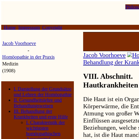
Philos
Home
Impressum
Copyright
Jacob Voorhoeve
-
Jacob Voorhoeve
Ho
Homöopathie in der Praxis
Behandlung der Krankh
Medizin
(1908)
VIII. Abschnitt.
Hautkrankheiten
I. Darstellung der Grundsätze
und Lehren der Homöopathie
Die Haut ist ein Orga
II. Gesundheitslehre und
Körperwärme, die Entf
Behandlungsweisen
III. Behandlung der
Atmung von großer Wic
Krankheiten und erste Hilfe
Einflüssen ausgesetzt
I. Charakteristik der
Beziehungen, welche 
wichtigsten
homöopathischen
hat, ist die Haut man