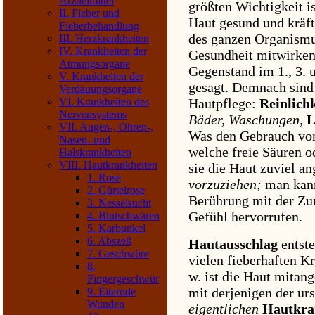
Arzneimittel
größten Wichtigkeit i
II. Fieber und
Haut gesund und kräft
Fieberbehandlung
des ganzen Organismu
III. Herzkrankheiten
IV. Krankheiten der
Gesundheit mitwirken
Atmungsorgane
Gegenstand im 1., 3. u
V. Krankheiten der
gesagt. Demnach sind
Verdauungsorgane
Hautpflege:
Reinlichk
VI. Krankheiten des
Nervensystems
Bäder, Waschungen,
L
VII. Augen-, Ohren-,
Was den Gebrauch v
Nasen- und
welche freie Säuren od
Halskrankheiten
VIII. Hautkrankheiten
sie die Haut zuviel an
1. Rose
vorzuziehen;
man kann
2. Gürtelrose
Berührung mit der Zu
3. Nesselsucht
Gefühl hervorrufen.
4. Blutschwären
5. Karbunkel
6. Abszeß
Hautausschlag
entst
7. Geschwüre
vielen fieberhaften K
8.
w. ist die Haut mitan
Fingergeschwür
mit derjenigen der u
9. Eiternde
Wunden
eigentlichen
Hautkra