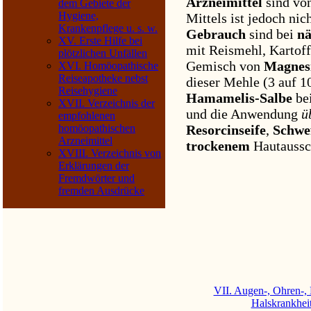
Arzneimittel
sind von
dem Gebiete der
Hygiene,
Mittels ist jedoch nic
Krankenpflege u. s. w.
Gebrauch
sind bei
n
XV. Erste Hilfe bei
mit Reismehl, Kartof
plötzlichen Unfällen
Gemisch von
Magnes
XVI. Homöopathische
Reiseapotheke nebst
dieser Mehle (3 auf 1
Reisehygiene
Hamamelis-Salbe
be
XVII. Verzeichnis der
und die Anwendung
ü
empfohlenen
Resorcinseife
,
Schwef
homöopathischen
Arzneimittel
trockenem
Hautaussch
XVIII. Verzeichnis von
Erklärungen der
Fremdwörter und
fremden Ausdrücke
VII. Augen-, Ohren-,
Halskrankhei