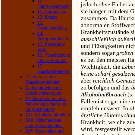
10.
jedoch
ohne
Fieber au
Hautwassersucht
sie hängen mit dem G
11. Hautjucken
12. Krätze
zusammen. Da Hautkra
13.
abnormalen Stoffwech
Grindausschlag
Krankheitszustände sin
14.
ausschließlich äußerl
Schuppenflechte
15. Fressender
und Flüssigkeiten nic
Wolf
sondern sogar
großen
16. Verschiedene
es bei den meisten Ha
kleine Hautübel
Wichtigkeit, die
Lebe
17.
Haarkrankheiten
keine scharf gesalzen
IX. Nieren- und
aber
reichlich Gemüs
Blasenkrankheiten
zu befolgen und das
ü
X. Krankheiten der
Geschlechtsorgane
Alkoholmißbrauch
(s.
XI. Beschwerden bei
Fällen ist sogar eine
r
Schwangerschaft und
empfehlenswert. In
al
im Wochenbett
ärztliche Untersuchu
XII. Kinderkrankheiten
XIII. Verschiedene
Krankheit, welche zuw
andere Krankheiten
wird, festgestellt we
XIV. Ratschläge auf