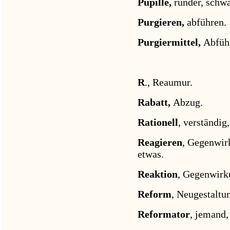
Pupille,
runder, schw
Purgieren,
abführen.
Purgiermittel,
Abführ
R
., Reaumur.
Rabatt,
Abzug.
Rationell
, verständi
Reagieren
, Gegenwir
etwas.
Reaktion
, Gegenwirk
Reform
, Neugestaltu
Reformator
, jemand,