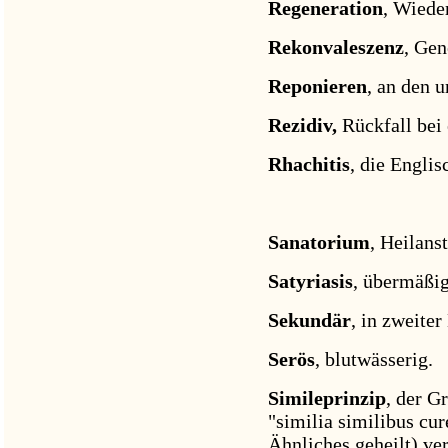
Regeneration
, Wiede
Rekonvaleszenz
, Gen
Reponieren
, an den 
Rezidiv,
Rückfall bei
Rhachitis
, die Englis
Sanatorium
, Heilanst
Satyriasis
, übermäßig
Sekundär
, in zweite
Serös
, blutwässerig.
Simileprinzip
, der G
"similia similibus cur
Ähnliches geheilt) ver