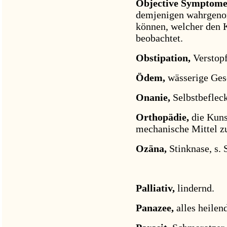
Objective Symptom
demjenigen wahrgenom
können, welcher den 
beobachtet.
Obstipation,
Verstop
Ödem,
wässerige Ges
Onanie,
Selbstbeflec
Orthopädie,
die Kun
mechanische Mittel zu
Ozäna,
Stinknase, s. 
Palliativ,
lindernd.
Panazee,
alles heilen