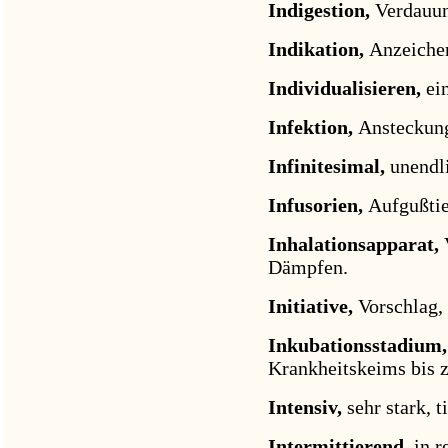
Indigestion,
Verdauun
Indikation,
Anzeiche
Individualisieren,
ei
Infektion,
Ansteckung
Infinitesimal,
unendli
Infusorien,
Aufgußtie
Inhalationsapparat,
Dämpfen.
Initiative,
Vorschlag, 
Inkubationsstadium
Krankheitskeims bis 
Intensiv,
sehr stark, ti
Intermittierend,
in 