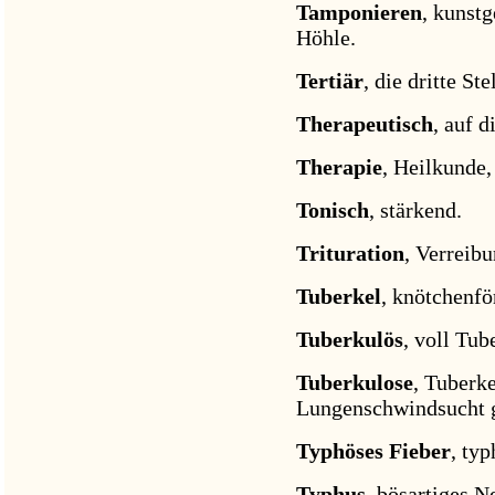
Tamponieren
, kunst
Höhle.
Tertiär
, die dritte St
Therapeutisch
, auf 
Therapie
, Heilkunde,
Tonisch
, stärkend.
Trituration
, Verreibu
Tuberkel
, knötchenf
Tuberkulös
, voll Tub
Tuberkulose
, Tuberke
Lungenschwindsucht 
Typhöses Fieber
, typ
Typhus
, bösartiges N