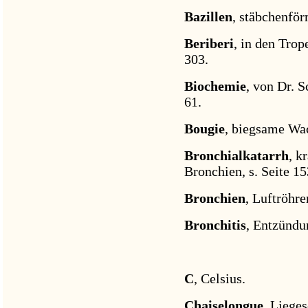
Bazillen
, stäbchenför
Beriberi
, in den Tro
303.
Biochemie
, von Dr. S
61.
Bougie
, biegsame Wa
Bronchialkatarrh
, k
Bronchien, s. Seite 15
Bronchien
, Luftröhre
Bronchitis
, Entzündu
C
, Celsius.
Chaiselongue
, Lieges