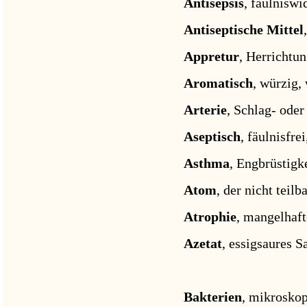
Antisepsis
, fäulnisw
Antiseptische Mittel
Appretur
, Herrichtun
Aromatisch
, würzig,
Arterie
, Schlag- oder
Aseptisch
, fäulnisfre
Asthma
, Engbrüstigke
Atom
, der nicht teilb
Atrophie
, mangelhaf
Azetat
, essigsaures Sa
Bakterien
, mikroskop