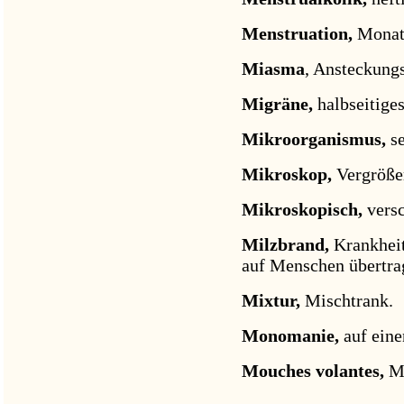
Menstruation,
Monats
Miasma
, Ansteckungs
Migräne,
halbseitige
Mikroorganismus,
s
Mikroskop,
Vergröße
Mikroskopisch,
vers
Milzbrand,
Krankhei
auf Menschen übertra
Mixtur,
Mischtrank.
Monomanie,
auf ein
Mouches volantes,
Mü