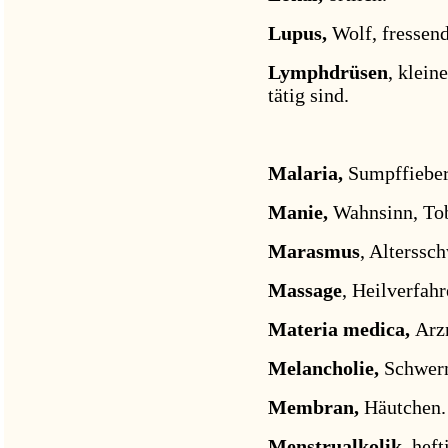
Lupus,
Wolf, fressend
Lymphdrüsen
, klein
tätig sind.
Malaria,
Sumpffieber
Manie,
Wahnsinn, To
Marasmus
, Alterssc
Massage
, Heilverfahr
Materia medica,
Arz
Melancholie,
Schwer
Membran,
Häutchen.
Menstrualkolik,
heft