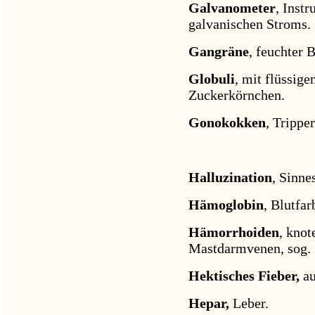
Galvanometer
, Inst
galvanischen Stroms.
Gangräne
, feuchter 
Globuli
, mit flüssig
Zuckerkörnchen.
Gonokokken
, Tripper
Halluzination
, Sinne
Hämoglobin
, Blutfar
Hämorrhoiden
, knot
Mastdarmvenen, sog. g
Hektisches Fieber,
au
Hepar,
Leber.