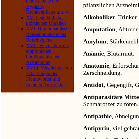
dem Gebiete der
pflanzlichen Arzneimi
Hygiene,
Krankenpflege u. s. w.
Alkoholiker
, Trinker.
XV. Erste Hilfe bei
plötzlichen Unfällen
Amputation
, Abtrenn
XVI. Homöopathische
Reiseapotheke nebst
Reisehygiene
Amylum
, Stärkemehl
XVII. Verzeichnis der
empfohlenen
Anämie
, Blutarmut.
homöopathischen
Arzneimittel
Anatomie
, Erforschu
XVIII. Verzeichnis von
Zerschneidung.
Erklärungen der
Fremdwörter und
Antidot
, Gegengift, 
fremden Ausdrücke
Antiparasitäre Mitte
Schmarotzer zu töten.
Antipathie
, Abneigun
Antipyrin
, viel gebr