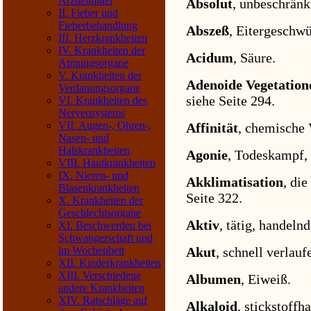
Arzneimittel
Absolut
, unbeschränkt
II. Fieber und
Fieberbehandlung
Abszeß
, Eitergeschwü
III. Herzkrankheiten
IV. Krankheiten der
Acidum
, Säure.
Atmungsorgane
V. Krankheiten der
Adenoide Vegetation
Verdauungsorgane
siehe Seite 294.
VI. Krankheiten des
Nervensystems
VII. Augen-, Ohren-,
Affinität
, chemische 
Nasen- und
Halskrankheiten
Agonie
, Todeskampf, 
VIII. Hautkrankheiten
IX. Nieren- und
Akklimatisation
, di
Blasenkrankheiten
Seite 322.
X. Krankheiten der
Geschlechtsorgane
Aktiv
, tätig, handelnd
XI. Beschwerden bei
Schwangerschaft und
Akut
, schnell verlauf
im Wochenbett
XII. Kinderkrankheiten
XIII. Verschiedene
Albumen
, Eiweiß.
andere Krankheiten
XIV. Ratschläge auf
Alkaloid
, stickstoffh