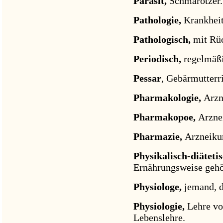
Parasit,
Schmarotzer. 
Pathologie,
Krankheit
Pathologisch,
mit Rüc
Periodisch,
regelmäß
Pessar
, Gebärmutterr
Pharmakologie,
Arzn
Pharmakopoe,
Arzne
Pharmazie,
Arzneiku
Physikalisch-diäteti
Ernährungsweise gehö
Physiologe,
jemand, d
Physiologie,
Lehre vo
Lebenslehre.