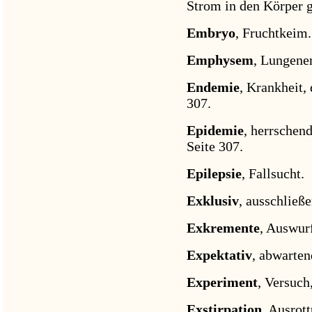
Strom in den Körper g
Embryo
, Fruchtkeim.
Emphysem
, Lungener
Endemie
, Krankheit, 
307.
Epidemie
, herrschen
Seite 307.
Epilepsie
, Fallsucht.
Exklusiv
, ausschließ
Exkremente
, Auswurf
Expektativ
, abwarten
Experiment
, Versuch
Exstirpation
, Ausrot