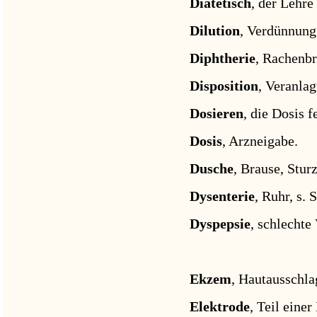
Diätetisch
, der Lehr
Dilution
, Verdünnung
Diphtherie
, Rachenbr
Disposition
, Veranla
Dosieren
, die Dosis f
Dosis
, Arzneigabe.
Dusche
, Brause, Stur
Dysenterie
, Ruhr, s. 
Dyspepsie
, schlechte
Ekzem
, Hautausschlag
Elektrode
, Teil eine