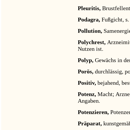
Pleuritis,
Brustfellen
Podagra,
Fußgicht, s.
Pollution,
Samenergie
Polychrest,
Arzneimit
Nutzen ist.
Polyp,
Gewächs in de
Porös,
durchlässig, po
Positiv,
bejahend, be
Potenz,
Macht; Arzne
Angaben.
Potenzieren,
Potenzen
Präparat,
kunstgemäß