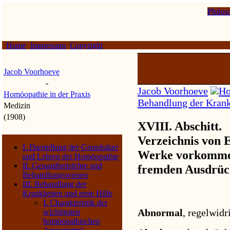
Philos
Home
Impressum
Copyright
Jacob Voorhoeve
-
Jacob Voorhoeve
Ho
Homöopathie in der Praxis
Behandlung der Krankh
Medizin
(1908)
XVIII. Abschitt.
Verzeichnis von 
I. Darstellung der Grundsätze
Werke vorkomme
und Lehren der Homöopathie
II. Gesundheitslehre und
fremden Ausdrüc
Behandlungsweisen
III. Behandlung der
Krankheiten und erste Hilfe
I. Charakteristik der
Abnormal
, regelwidr
wichtigsten
homöopathischen